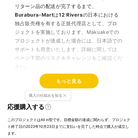
リターン品の配送が完了するまで、
Burabura-Mart
は
12 Rivers
の日本における
独占販売権を有する正規代理店として、プロ
ジェクトを実施しております。Makuakeでの
プロジェクトが達成した場合には、日本語での
サポートも用意いたします。詳細に関しては、
ページ下部のリスク＆チャレンジをご確認くだ
さい。
もっと見る
※日本初：正規ルートでの販売が初となりま
す。
購入の仕組みを知る
応援購入する
このプロジェクトはAll in型です。目標金額の達成に関わらず、プロジェク
ト終了日の2023年10月23日までに支払いを完了した時点で購入が成立し
ます。