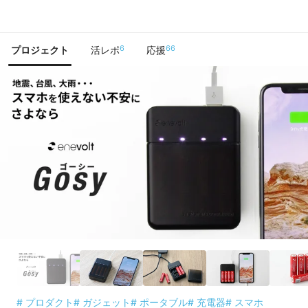
で手に入れよう
6
66
プロジェクト
活レポ
応援
# プロダクト
# ガジェット
# ポータブル
# 充電器
# スマホ