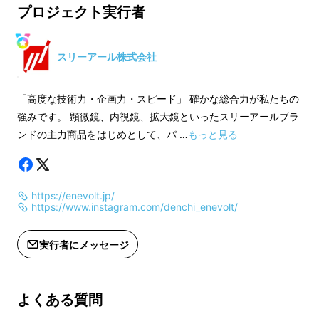
※本プロジェクトを通して想定を上回
※本プロジェクトを
プロジェクト実行者
る皆様からご支援を頂き、現在進めて
る皆様からご支援を
いる環境から量産体制を更に整えるこ
いる環境から量産体
とができた場合、正規販売価格が販売
とができた場合、正
スリーアール株式会社
予定価格より下がる可能性もございま
予定価格より下がる
す。
す。
「高度な技術力・企画力・スピード」 確かな総合力が私たちの
強みです。 顕微鏡、内視鏡、拡大鏡といったスリーアールブラ
ンドの主力商品をはじめとして、パ …
もっと見る
https://enevolt.jp/
https://www.instagram.com/denchi_enevolt/
実行者にメッセージ
よくある質問