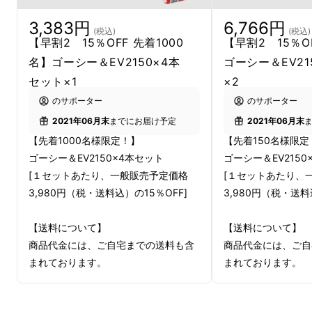
れ間近・・・。
3,383円
6,766円
(税込)
(税込)
【早割2 15％OFF 先着1000
【早割2 15％O
名】ゴーシー＆EV2150×4本
ゴーシー＆EV21
セット×1
×2
「こんな大事な時に・・・。」
のサポーター
のサポーター
そう思うけれど、充電していなかった自分を悔
2021年06月末
までにお届け予定
2021年06月末
やむばかり。
【先着1000名様限定！】
【先着150名様限定
ゴーシー＆EV2150×4本セット
ゴーシー＆EV2150
[１セットあたり、一般販売予定価格
[１セットあたり、
3,980円（税・送料込）の15％OFF]
3,980円（税・送料
【送料について】
【送料について】
商品代金には、ご自宅までの送料も含
商品代金には、ご自
まれております。
まれております。
【その他注意事項】
【その他注意事項】