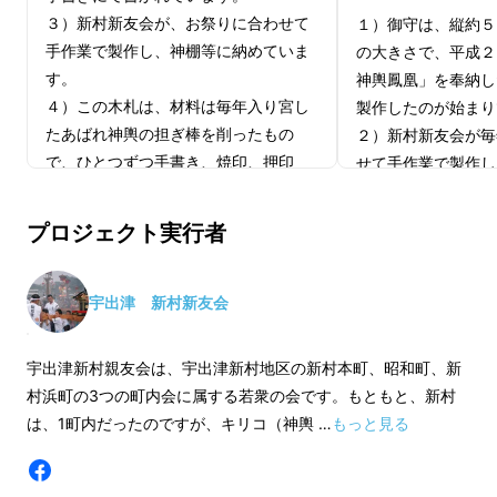
３）新村新友会が、お祭りに合わせて
１）御守は、縦約５
手作業で製作し、神棚等に納めていま
の大きさで、平成２
す。
神輿鳳凰」を奉納し
４）この木札は、材料は毎年入り宮し
製作したのが始まり
たあばれ神輿の担ぎ棒を削ったもの
２）新村新友会が毎
で、ひとつずつ手書き、焼印、押印
せて手作業で製作し
し、お届けいたします。
す。
５）非売品で、入手することのできな
３）この木札及び御
プロジェクト実行者
い木札です。
入り宮したあばれ神
たもので、ひとつず
※本プロジェクトは災害復興支援を目
お届けいたします。
宇出津 新村新友会
的としたプロジェクトのため、応援
４）非売品で、入手
クーポンの利用はお控えください。
い木札及び御守です
宇出津新村親友会は、宇出津新村地区の新村本町、昭和町、新
※本プロジェクトは寄附控除にはなり
５）昨年のあばれ神
村浜町の3つの町内会に属する若衆の会です。もともと、新村
神輿は昼間は町内を練り歩き人々の厄を取り入
ません。
令和６年版を製作し
は、1町内だったのですが、キリコ（神輿 …
もっと見る
れ、夜は水中や火中に投げ込まれることで禊を
適格請求書発行事業者登録番号：なし
す。
受けます。
※本プロジェクトは