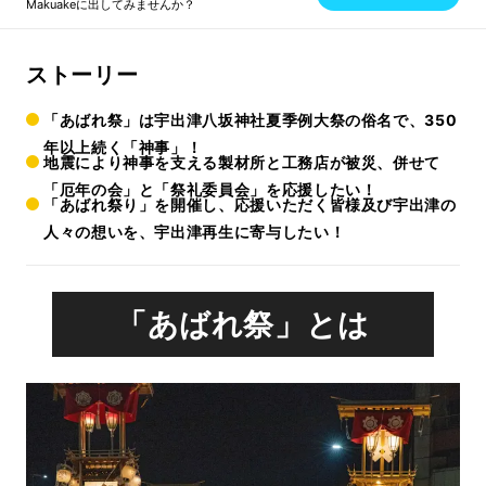
Makuakeに出してみませんか？
ストーリー
「あばれ祭」は宇出津八坂神社夏季例大祭の俗名で、350
年以上続く「神事」！
地震により神事を支える製材所と工務店が被災、併せて
「厄年の会」と「祭礼委員会」を応援したい！
「あばれ祭り」を開催し、応援いただく皆様及び宇出津の
人々の想いを、宇出津再生に寄与したい！
「あばれ祭」とは