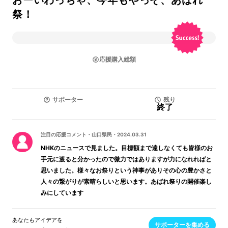
おーいわっちゃ、今年もやっぞ、あばれ
祭！
応援購入総額
サポーター
残り
終了
注目の応援コメント
・
山口県民
・
2024.03.31
NHKのニュースで見ました。目標額まで達しなくても皆様のお
手元に渡ると分かったので微力ではありますが力になれればと
思いました。様々なお祭りという神事がありその心の豊かさと
人々の繋がりが素晴らしいと思います。あばれ祭りの開催楽し
みにしています
あなたもアイデアを
サポーターを集める