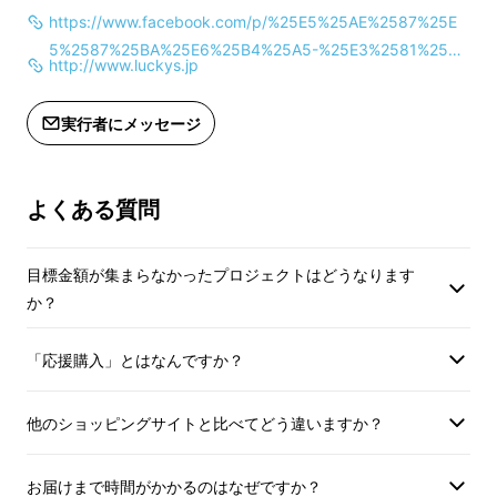
https://www.facebook.com/p/%25E5%25AE%2587%25E
的としたプロジェク
5%2587%25BA%25E6%25B4%25A5-%25E3%2581%258
クーポンの利用はお
http://www.luckys.jp
2%25E3%2581%25B0%25E3%2582%258C%25E7%25A
※本プロジェクトは
5%25AD%25E3%2582%258A-100064878420255/?paipv
ません。
実行者にメッセージ
=0&eav=Afa27OuNIe9ziQEq1VQ5QP77n-CG-j-hHw5JL6c
適格請求書発行事業
2egVzKL2LIsk7jpGfuBgKcS9WG_s&_rdr
よくある質問
目標金額が集まらなかったプロジェクトはどうなります
か？
「応援購入」とはなんですか？
他のショッピングサイトと比べてどう違いますか？
お届けまで時間がかかるのはなぜですか？