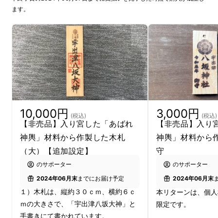
ます。
10,000円
3,000円
(税込)
(税込)
高さ7メートルの提灯である
キリコ
と
神輿
のあ
【非売品】入り宮した「あばれ
【非売品】入り
ばれが見どころになっています。
神輿」材料から作製した木札
神輿」材料から
（大）【追加設定】
守
キリコとは、切子灯籠（きりことうろう）の略
のサポーター
のサポーター
称。
2024年06月末
までにお届け予定
2024年06月末
宇出津地区では各町内毎にキリコを有し、大小
１）木札は、縦約３０ｃｍ、横約６ｃ
本リターンは、個人
合わせて約40本ほどのキリコが、神社までの
ｍの大きさで、「宇出津八坂大神」と
限定です。
神輿の足元を照らします。
手書きにて書かれています。