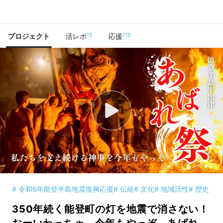
で手に入れよう
15
115
プロジェクト
活レポ
応援
# 令和6年能登半島地震復興応援
# 伝統
# 文化
# 地域活性
# 歴史
350年続く能登町の灯を地震で消さない！