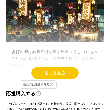
あばれ祭
は石川県能登町宇出津（うしつ）地区
で行われる350年以上の歴史を持つキリコ祭り
です。
もっと見る
能登町の住民にとって、神様への感謝と祈り、
そして先祖の霊を慰める大切な行事です。
購入の仕組みを知る
応援購入する
このプロジェクトはAll in型です。目標金額の達成に関わらず、プロジェク
ト終了日の2024年06月07日までに支払いを完了した時点で購入が成立し