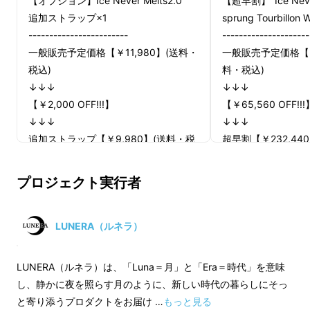
【オプション】Ice Never Melts2.0
【超早割】"Ice Never
追加ストラップ×1
sprung Tourbillon 
------------------------
---------------------
一般販売予定価格【￥11,980】(送料・
一般販売予定価格【￥2
税込)
料・税込)
↓↓↓
↓↓↓
【￥2,000 OFF!!!】
【￥65,560 OFF!!!
↓↓↓
↓↓↓
追加ストラップ【￥9,980】(送料・税
超早割【￥232,44
込)
---------------------
------------------------
※デザイン・仕様は
プロジェクト実行者
※デザイン・仕様は変更になる可能性
もございます。ご了
もございます。ご了承ください。
※皆様の応援購入に
※皆様の応援購入により量産効率が向
上した場合、正規販
LUNERA（ルネラ）
上した場合、正規販売価格が販売予定
価格より下がる可能
価格より下がる可能性もございます。
※ご注文状況、使用
LUNERA（ルネラ）は、「Luna＝月」と「Era＝時代」を意味
※ご注文状況、使用部材の供給状況、
製造工程上の都合等
し、静かに夜を照らす月のように、新しい時代の暮らしにそっ
製造工程上の都合等により出荷時期が
遅れる場合がありま
と寄り添うプロダクトをお届け …
もっと見る