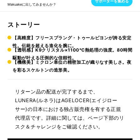
サポーターを集める
Makuakeに出してみませんか？
ストーリー
【高精度】フリースプラング・トゥールビヨンが誇る安定
性。伝統を超える進化を腕に。
【透明感】K9クリスタル×1100℃熱処理の強度。80時間
駆動が叶える圧倒的な信頼性。
【機構美】ミクロン単位の精密加工が織りなす美しさ。夜
を彩るスケルトンの造形美。
リターン品の配送が完了するまで、
LUNERA(ルネラ)はAGELOCER(エイジロー
サー)の日本における独占販売権を有する正規
代理店です。詳細に関しては、ページ下部のリ
スク＆チャレンジをご確認ください。