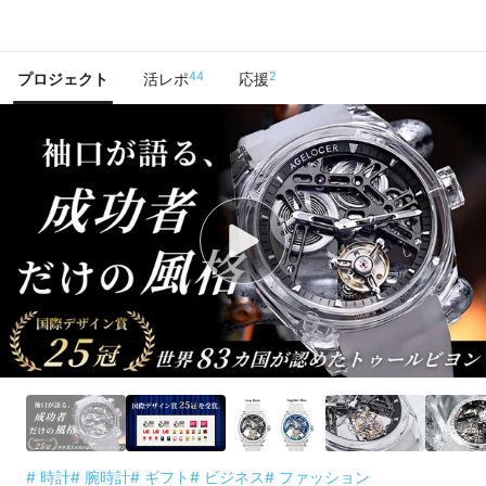
で手に入れよう
44
2
プロジェクト
活レポ
応援
# 時計
# 腕時計
# ギフト
# ビジネス
# ファッション