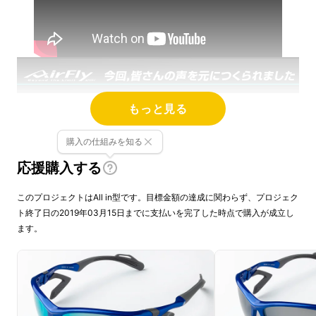
もっと見る
大反響のありました前回のプロジェクトにて
色々なご意見ご感想を頂き、ありがとうござい
購入の仕組みを知る
ました。その中で「
これの２眼ものはないので
応援購入する
すか？
」と多数リクエストを頂きました。元々
このプロジェクトはAll in型です。目標金額の達成に関わらず、プロジェク
ラインナップする予定は無かったのですが、今
ト終了日の2019年03月15日までに支払いを完了した時点で購入が成立し
回そのリクエストにお応えすべく
「エアフライ
ます。
２眼モデル」の新型をリリースするべくマクア
ケにてプロジェクトを行います！