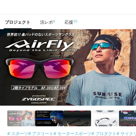
で手に入れよう
9
25
プロジェクト
活レポ
応援
# スポーツ
# アスリート
# モータースポーツ
# プロダクト
# サイク