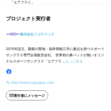
「エアフライ」
可視光線透過率 3
国産メガネ95%以上を生産する鯖江か
偏光度99％
プロジェクト実行者
ら
紫外線カット率99
MADE IN JAPANでお届けします。
レンズカラーはグレ
エアフライは鼻パッドのないスポーツサングラ
ケース・レンズ拭き
株式会社ジゴスペック
スです。
鼻パッドがないので鼻骨を圧迫せず楽
サイドパッドや耳あて部には
※ノーマルレンズは
に装着できます
。
鼻パッドの代わりにサイド
ゴルフクラブに使われるエラストマー
2015年設立。眼鏡の聖地・福井県鯖江市に拠点を持つスポーツ
パッドを使ってサングラスを支えます。女性は
を採用。
鼻パッドのないスポ
サングラス専門企画販売会社。 世界初の鼻パッドが無いオリジ
鼻パッドの赤い跡が付くのが嫌な方は多いと思
汗でも滑りにくい素材です。
「エアフライ」
ナルスポーツサングラス「エアフラ …
もっと見る
いますがエアフライなら大丈夫！
鼻に赤い跡は
ランニングから自転車や野球、登山な
国産メガネ95%以
付きません
。また
鼻が低い方でもエアフライな
ど
ら
ら装着できます
。
http://www.zygospec.com
幅広く使えるスポーツサングラスで
MADE IN JAPA
す。
実行者にメッセージ
サイドパッドや耳あ
ゴルフクラブに使わ
を採用。