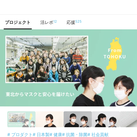
で手に入れよう
12
525
プロジェクト
活レポ
応援
# プロダクト
# 日本製
# 健康
# 抗菌・除菌
# 社会貢献