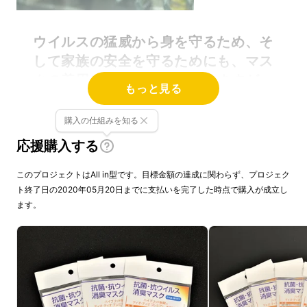
ウイルスの猛威から身を守るため、そ
して家族の安全を守るためにも、マス
クの着用は必須と言われていますが、
もっと見る
今その品不足が深刻な問題となってい
ます。
購入の仕組みを知る
応援購入する
もしかしたら.....
このプロジェクトはAll in型です。目標金額の達成に関わらず、プロジェク
東北の縫製工場１０社が一致団結し、一度
ト終了日の2020年05月20日までに支払いを完了した時点で購入が成立し
ます。
ファッションに関わる仕事をストップしてマス
クを作ったら、きっと圧倒的な速度でマスクを
お届けできるのではないかと考えました。
そして我々は、製造するマスクについて様々な
意見を出し合いました。