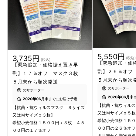
※圧倒的な速度で、皆さんのお手
元にお届けする！
※可能な限り低コストでマスクを
5,550円
3,735円
(税込)
お届けする！
(税込)
【緊急追加・価
【緊急追加・価格据え置き早
割】２６％オフ
割】１７％オフ マスク３枚
５月末から順次
※マスクとして、しっかりと機能
５月末から順次発送
のサポーター
のサポーター
を持った素材を使用する！
2020年06月末
2020年06月末
までにお届け予定
【抗菌・抗ウィルス
【抗菌・抗ウィルスマスク Ｓサイズ
※本当に必要な機能を追求し繰り
又はＭサイズｘ５枚
又はＭサイズｘ３枚】
希望小売価格１５０
返し洗いに耐えられる、シンプル
希望小売価格１５００円ｘ３枚 ４５
００円の２６％オ
００円の１７％オフ
デザインのマスクを作る！
５月末から順次発送