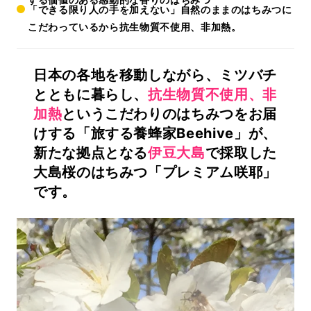
「できる限り人の手を加えない」自然のままのはちみつに
こだわっているから抗生物質不使用、非加熱。
日本の各地を移動しながら、ミツバチ
とともに暮らし、
抗生物質不使用
、非
加熱
というこだわりのはちみつをお届
けする「旅する養蜂家Beehive」が、
新たな拠点となる
伊豆大島
で採取した
大島桜のはちみつ「プレミアム咲耶」
です。