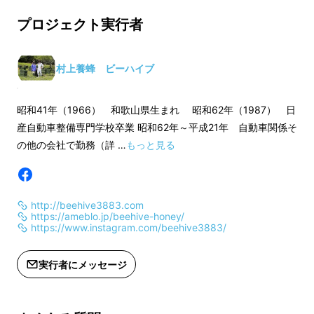
のに良い条件が重なっているから採れ
プロジェクト実行者
た蜂蜜なのです。
大島桜は伊豆諸島原産の固有種
で、伊
村上養蜂 ビーハイブ
豆諸島や伊豆半島、房総半島に主に自
生していますが、本州に自生している
昭和41年（1966） 和歌山県生まれ 昭和62年（1987） 日
大島桜は、他の品種の桜と交配してし
産自動車整備専門学校卒業 昭和62年～平成21年 自動車関係そ
まうため、正真正銘の大島桜と言える
の他の会社で勤務（詳 …
もっと見る
ものがほとんどないそうです。しか
し、伊豆大島は生態系という見方から
するとかなり閉ざされた世界。本物の
http://beehive3883.com
https://ameblo.jp/beehive-honey/
大島桜が残っています。こうした特殊
https://www.instagram.com/beehive3883/
な環境だからこそ、今回の大島桜のは
ちみつが収穫されるのです。
今までは
実行者にメッセージ
目で楽しんだだけの桜。ミツバチと出
会うことによって、何も壊すことなく