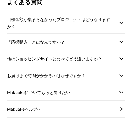
よくある質問
はちみつという産物に変えられ、桜は
五感を喜ばせてくれるものになりま
す。このはちみつを多くの方に知って
目標金額が集まらなかったプロジェクトはどうなります
か？
いただき、伊豆大島の自然を守るお手
伝いができれば幸いです。
「応援購入」とはなんですか？
他のショッピングサイトと比べてどう違いますか？
お届けまで時間がかかるのはなぜですか？
Makuakeについてもっと知りたい
Makuakeヘルプへ