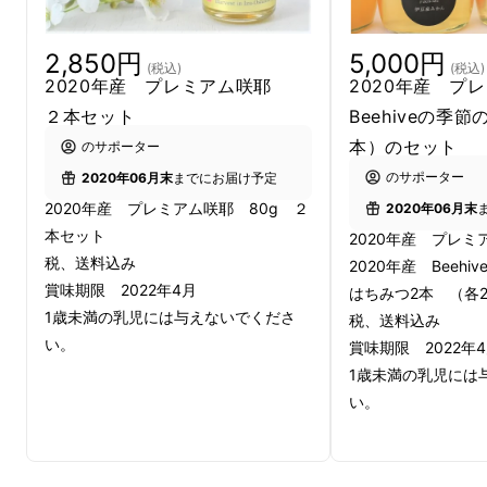
伊豆大島だからこそ収
2,850円
5,000円
穫できるはちみつ
(税込)
(税込)
2020年産 プレミアム咲耶
2020年産 プ
２本セット
Beehiveの季
本）のセット
のサポーター
桜のはちみつはもともと希少性が高い
のサポーター
2020年06月末
までにお届け予定
のですが、その中でも
大島桜に特化し
2020年産 プレミアム咲耶 80g ２
2020年06月末
たものはほとんどありません。
ミツバ
本セット
2020年産 プレミ
チ家族の一年のサイクルから考えて、
税、送料込み
2020年産 Beeh
桜の花が咲く早春までにミツバチの数
賞味期限 2022年4月
はちみつ2本 （各
を増やすことは容易ではないからで
1歳未満の乳児には与えないでくださ
税、送料込み
す。伊豆大島は一年を通して比較的暖
い。
賞味期限 2022年
かく、春の到来が早いこと、椿が咲き
1歳未満の乳児には
花粉が豊富にあること、早咲きの品種
い。
から始まって大島桜が広範囲に自生し
ていることなど、
ミツバチを飼育する