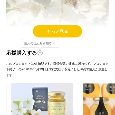
もっと見る
購入の仕組みを知る
応援購入する
今まで様々なはちみつを食べてきた私
たちでさえ、この大島桜のはちみつを
このプロジェクトはAll in型です。目標金額の達成に関わらず、プロジェク
初めて味わった時は、
バラのような華
ト終了日の2020年05月29日までに支払いを完了した時点で購入が成立し
ます。
やかでパワフルな香りと、あっさりと
上品な甘さ
という相反するような感覚
に衝撃を覚えました。ぜひ多くの方に
試していただきたい逸品です。