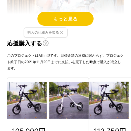
もっと見る
購入の仕組みを知る
応援購入する
このプロジェクトはAll in型です。目標金額の達成に関わらず、プロジェク
ト終了日の2021年11月29日までに支払いを完了した時点で購入が成立し
ます。
BORNTORUN GX
は、
ワンタッチで折りたた
みできる
ことに加えて、折りたたんだ状態でも
車輪をキャスターのように
転がして持ち運びで
きる電動自転車
です。
車体を抱えることなく快適に持ち運びができる
ので、自室・オフィス・お店などへの持ち込み
や、外出先での利用も気軽に行えます。