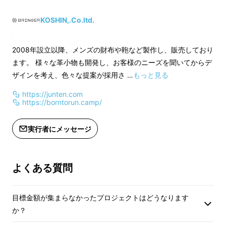
ていることに気付きませんか？
KOSHIN,.Co.ltd.
車にお乗りの方も、都市部の場合は車を駐車で
きる場所が限られているため、不便な思いをさ
2008年設立以降、メンズの財布や鞄など製作し、販売しており
れている方が多いのではないでしょうか。
ます。 様々な革小物も開発し、お客様のニーズを聞いてからデ
ザインを考え、色々な提案が採用さ …
もっと見る
BORNTORUN GXは電動アシストで最大50km
https://junten.com
移動でき、
10秒程度で折りたたんで持ち運び
https://borntorun.camp/
できる
ので、「ちょっとあそこに行ってみよう
か」と、気になる場所へ気軽に出かけることが
実行者にメッセージ
できます。
自分が住む街の、知らなかった素敵な一面を
よくある質問
BORNTORUN GXはたくさん教えてくれます。
目標金額が集まらなかったプロジェクトはどうなります
車や電車へ簡単にのせられる
か？