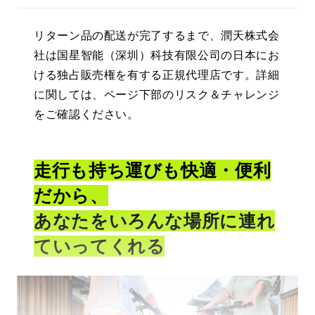
リターン品の配送が完了するまで、
潤天株式会
社
は
国星智能（深圳）科技有限公司
の日本にお
ける独占販売権を有する正規代理店です。詳細
に関しては、ページ下部のリスク＆チャレンジ
をご確認ください。
走行も持ち運びも快適・便利
だから、
あなたをいろんな場所に連れ
ていってくれる