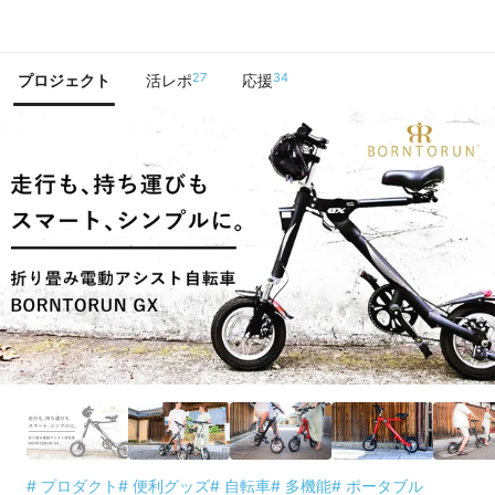
で手に入れよう
27
34
プロジェクト
活レポ
応援
# プロダクト
# 便利グッズ
# 自転車
# 多機能
# ポータブル