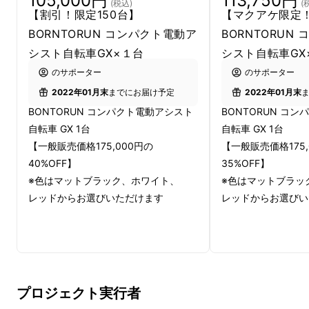
105,000円
113,750円
(税込)
(
【割引！限定150台】
【マクアケ限定
BORNTORUN GXは、通勤・通学などの毎日の
BORNTORUN コンパクト電動ア
BORNTORUN
移動や、休日の外出をもっと楽しく快適にして
シスト自転車GX×１台
シスト自転車GX
くれます。
のサポーター
のサポーター
2022年01月末
までにお届け予定
2022年01月末
BONTORUN コンパクト電動アシスト
BONTORUN コ
自転車 GX 1台
自転車 GX 1台
【一般販売価格175,000円の
【一般販売価格175,
40%OFF】
35%OFF】
※色はマットブラック、ホワイト、
※色はマットブラッ
レッドからお選びいただけます
レッドからお選びい
普段の行動範囲を思い浮かべてみると、家の近
プロジェクト実行者
所から乗れる電車やバスの路線に意外と縛られ