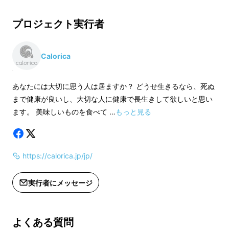
※ 送料無料
※ 送料無料
プロジェクト実行者
※ 生産状況によって商品のお届けが遅
※ 生産状況によっ
れる可能性があります。
れる可能性がありま
なぜ体は健康的なものではないものを美味しい
※ 領収書の発行が可能です。（「マイ
※ 領収書の発行が
Calorica
と感じるのでしょうか？
ページ」→「支援したプロジェクト」
ページ」→「支援し
内に領収書ボタンがございます）
内に領収書ボタンが
あなたには大切に思う人は居ますか？ どうせ生きるなら、死ぬ
健康的なものが美味しいと感じればどれほど楽
まで健康が良いし、大切な人に健康で長生きして欲しいと思い
だったでしょう。
ます。 美味しいものを食べて …
もっと見る
たいてい美味しいと感じるものは
糖と油
ででき
ています。
ダイエットしてもすぐにリバウン
https://calorica.jp/jp/
ドしてしまうのは、体は変わっても意識は変
わっていないからです。
実行者にメッセージ
無理な食事制限はかえって、体重を増加させま
よくある質問
す。