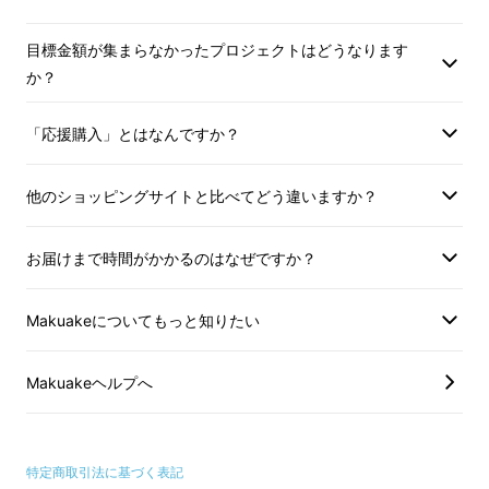
カロリカは普段食べている料理のままでok!
目標金額が集まらなかったプロジェクトはどうなります
か？
余計な油が縁に溜まってカロリーがカットでき
ることに加え、縁にたまった油を見ていると少
「応援購入」とはなんですか？
しずつ意識が変わってくるはずです。
他のショッピングサイトと比べてどう違いますか？
お届けまで時間がかかるのはなぜですか？
Makuakeについてもっと知りたい
Makuakeヘルプへ
特定商取引法に基づく表記