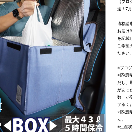
【プロ
送！7
適格請
お届け
を記載
ご希望
ださい
※プロ
※応援
だし、
があっ
数」が
了承く
※応援
ん。
※生産