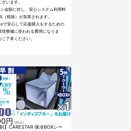
ございます。
ーン金額に対し、安心システム利用料
.2%（税抜）が加算されます。
akeで安心して応援購入をするための
環境整備に使われる費用になりま
めご了承ください。
00円
(税込)
割】CARESTAR 保冷BOXシー