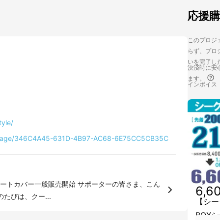
応援
このプロジェ
らず、プロジ
いを完了し
決済時に安心
ます。
インボイス
tyle/
es/page/346C4A45-631D-4B97-AC68-6E75CC5CB35C
販売開始 サポーターの皆さま、こん
6,6
 株式会社ケアスターです。 このたびは、クー...
【シー
BOX