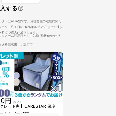
購入する
クトはAll in型です。目標金額の達成に関わ
ェクト終了日の2026年07月28日までに支払
た時点で購入が成立します。
システム利用料として2.2%(税抜)がかかり
（適格請求書）：対応可
00円
(税込)
クレット割】CARESTAR 保冷
シートカバー×1枚