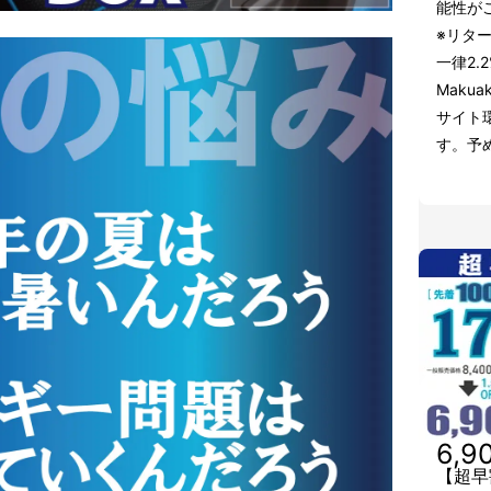
能性が
※リタ
一律2
Maku
サイト
す。予
6,9
【超早