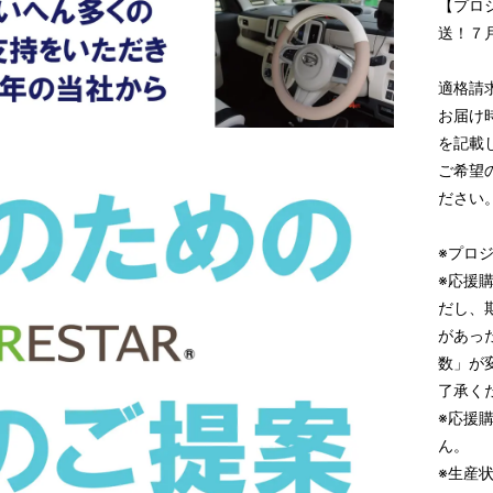
【プロ
送！７
適格請
お届け
を記載
ご希望
ださい
※プロ
※応援
だし、
があっ
数」が
了承く
※応援
ん。
※生産