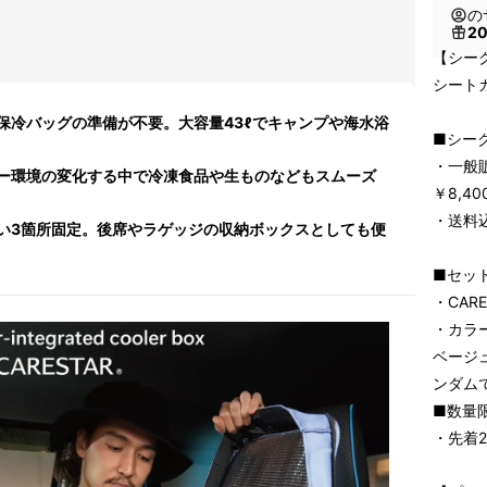
の
2
【シーク
シート
保冷バッグの準備が不要。大容量43ℓでキャンプや海水浴
■シーク
・一般
ー環境の変化する中で冷凍食品や生ものなどもスムーズ
￥8,4
・送料
い3箇所固定。後席やラゲッジの収納ボックスとしても便
■セッ
・CAR
・カラ
ベージ
ンダム
■数量
・先着2