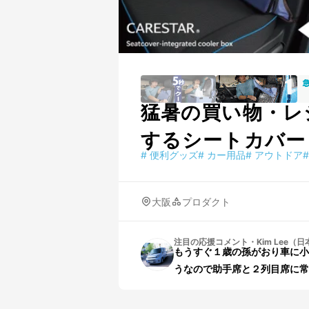
猛暑の買い物・レ
するシートカバー
#
便利グッズ
#
カー用品
#
アウトドア
#
大阪
プロダクト
注目の応援コメント
・
Kim Lee（
もうすぐ１歳の孫がおり車に小
うなので助手席と２列目席に常備