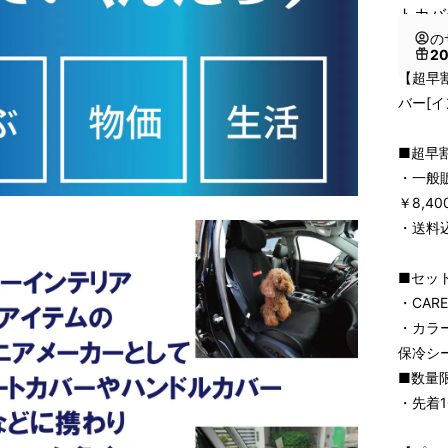
トカバ
の
2
【超早割
バー[イ
■超早
・一般
￥8,4
・送料
■セッ
・CAR
・カラ
保冷シ
■数量
・先着1