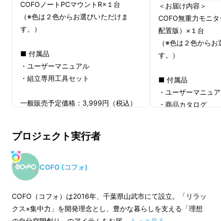
COFOノートPCマウントR×１台
＜お届け内容＞
（※色は２色からお選びいただけま
COFO無重力モニタ
す。）
配置版）×１台
（※色は２色からお
■ 付属品
す。）
・ユーザーマニュアル
・組立専用工具セット
■ 付属品
・ユーザーマニュア
一般販売予定価格：3,999円（税込）
・商品カタログ
・お友達紹介プログ
注意事項
・組立専用工具セッ
プロジェクト実行者
※送料無料（国内配送のみ）
※デザイン・仕様は、変更になる可能
一般販売予定価格：3
性もございます。ご了承ください。
COFO (コフォ)
※ご注文状況・使用部材の供給状況・
注意事項
製造工程上の都合等により、出荷時期
※送料無料（国内配
COFO（コフォ）は2016年、千葉県山武市にて設立。「リラッ
が遅れる場合があります。
※デザイン・仕様は
クス×集中力」を開発理念とし、豊かな暮らしを支える「理想
※皆様の応援購入により量産効率が向
性もございます。ご
の自分空間創り」のアイテムをお届 …
もっと見る