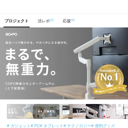
で手に入れよう
25
45
プロジェクト
活レポ
応援
# ガジェット
# PC
# タブレット
# テクノロジー
# 便利グッズ