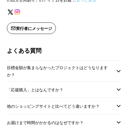
上した場合、正規販売価格が販売予定
※ご注文状況・使用
価格より下がる可能性もございます。
製造工程上の都合等
※応援購入の入金完了を持って、上記
が遅れる場合があり
の注意事項に同意したものといたしま
※皆様の応援購入に
実行者にメッセージ
す。
上した場合、正規販
※適格請求書発行事業者登録番号：あ
価格より下がる可能
り
※応援購入の入金完
よくある質問
（適格請求書発行事業者登録番号の記
の注意事項に同意し
載のあるインボイスが必要な場合は、
す。
目標金額が集まらなかったプロジェクトはどうなります
Makuakeメッセージにて実行者に直接
※適格請求書発行事
か？
お問合せください。）
り
（適格請求書発行事
インボイス（適格請求書）：対応可
「応援購入」とはなんですか？
載のあるインボイス
Makuakeメッセ
お問合せください。
他のショッピングサイトと比べてどう違いますか？
お届けまで時間がかかるのはなぜですか？