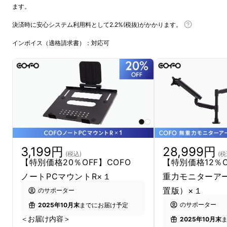
ます。
決済時に安心システム利用料として2.2%(税抜)がかかります。
インボイス（適格請求書）：対応可
3,199円
28,999円
(税込)
(税
【特別価格20％OFF】COFO
【特別価格12％O
ノートPCマウントR×１
重力モニターアー
置版）×１
のサポーター
のサポーター
2025年10月末
までにお届け予定
＜お届け内容＞
2025年10月末