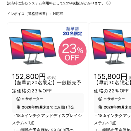
決済時に安心システム利用料として2.2%(税抜)がかかります。
インボイス（適格請求書）：対応可
作業環境に、妥協しな
い。
扱う情報は、 年々増えている。 だから、 モニ
ターを増やし、 デスクを整え、 環境にも投資
してきた。 作業の質は、 環境で変わることを
152,800円
155,800円
(税込)
(
知っている。
【超早割20名限定】一般販売予
【早割30名限定
定価格の23％OFF
価格の22％OFF
この製品は、そんなあなたのために、生まれま
のサポーター
のサポーター
した。
2026年09月末
までにお届け予定
2026年09月末
・18.5インチクアッドディスプレイシ
・18.5インチクア
必要なのは、 情報を、 いつでも見渡しながら
ステム× 1点
ステム× 1点
考えられること。
［一般販売予定価格199,800円の
［一般販売予定価格1