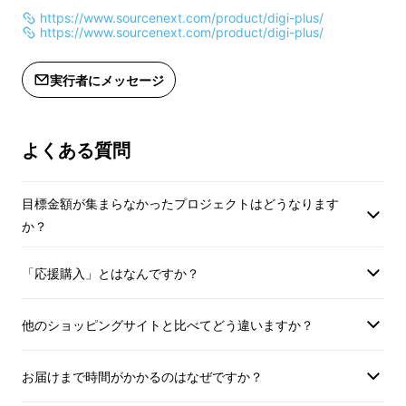
https://www.sourcenext.com/product/digi-plus/
https://www.sourcenext.com/product/digi-plus/
あなたの作業に合わせ
実行者にメッセージ
て、レイアウトを最適
化
よくある質問
用途に応じてレイアウトを変更できます。
目標金額が集まらなかったプロジェクトはどうなります
横方向に広く展開したり、縦方向に情報を配置
か？
したり。
作業内容に合わせて、自分だけの環境を構築で
「応援購入」とはなんですか？
きます。
他のショッピングサイトと比べてどう違いますか？
お届けまで時間がかかるのはなぜですか？