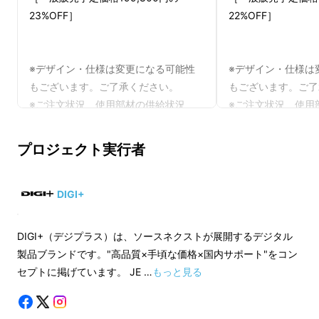
23%OFF］
22%OFF］
「DIGI+ 18.5インチクアッドディスプレイシス
テム」 は、 仕事環境そのものを拡張します。
※デザイン・仕様は変更になる可能性
※デザイン・仕様は
もございます。ご了承ください。
もございます。ご了
※ご注文状況、使用部材の供給状況、
※ご注文状況、使用
製造工程上の都合等により出荷時期が
製造工程上の都合等
遅れる場合があります。
遅れる場合がありま
プロジェクト実行者
DIGI+
DIGI+（デジプラス）は、ソースネクストが展開するデジタル
製品ブランドです。"高品質×手頃な価格×国内サポート"をコン
セプトに掲げています。 JE …
もっと見る