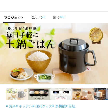
で手に入れよう
22
100
プロジェクト
活レポ
応援
# お米
# キッチン
# 便利グッズ
# 多機能
# 伝統