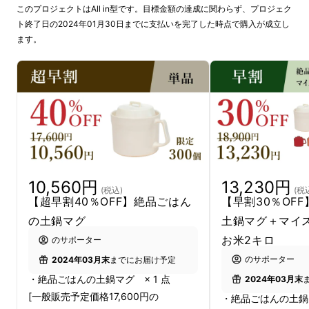
このプロジェクトはAll in型です。目標金額の達成に関わらず、プロジェク
ト終了日の2024年01月30日までに支払いを完了した時点で購入が成立し
ます。
10,560円
13,230円
(税込)
(税
【超早割40％OFF】絶品ごはん
【早割30％OF
の土鍋マグ
土鍋マグ＋マイ
お米2キロ
のサポーター
のサポーター
2024年03月末
までにお届け予定
・絶品ごはんの土鍋マグ × 1 点
2024年03月末
[一般販売予定価格17,600円の
・絶品ごはんの土鍋マ