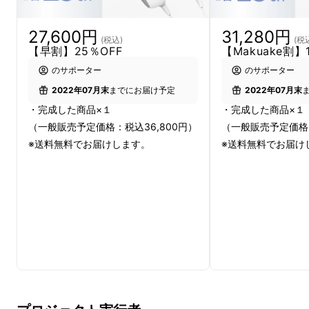
27,600円
31,280円
(税込)
(税
【早割】25％OFF
【Makuake割】
のサポーター
のサポーター
2022年07月末
までにお届け予定
2022年07月末
・完成した商品×１
・完成した商品×１
（一般販売予定価格：税込36,800円）
（一般販売予定価格：
※送料無料でお届けします。
※送料無料でお届け
照射パワーが継続するハイクオリティなIPL技
術に加え、ムダ毛ケアと同時にサファイヤ冷却
のWアプローチを実現！
自宅で
本格的なムダ毛ケアをしなが
ら、美肌ケアもできる
大変おすすめな