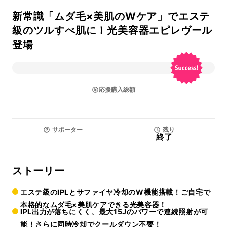
新常識「ムダ毛×美肌のWケア」でエステ
級のツルすべ肌に！光美容器エピレヴール
登場
応援購入総額
サポーター
残り
終了
ストーリー
エステ級のIPLとサファイヤ冷却のW機能搭載！ご自宅で
本格的なムダ毛×美肌ケアできる光美容器！
IPL出力が落ちにくく、最大15Jのパワーで連続照射が可
能！さらに同時冷却でクールダウン不要！