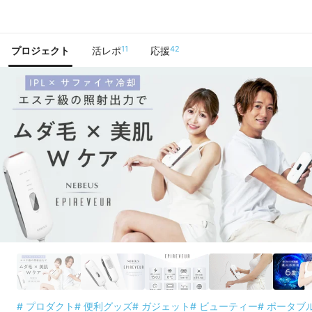
で手に入れよう
11
42
プロジェクト
活レポ
応援
# プロダクト
# 便利グッズ
# ガジェット
# ビューティー
# ポータブ