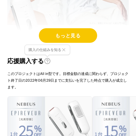
もっと見る
購入の仕組みを知る
応援購入する
■EPIREVEUR／エピレヴールとは
このプロジェクトはAll in型です。目標金額の達成に関わらず、プロジェク
ト終了日の2022年06月29日までに支払いを完了した時点で購入が成立し
クリニックやサロンで使用されているものと同
ます。
等の
IPL技術とサファイヤ冷却のW機能
を搭載
した、エステ級の家庭用光美容器です。