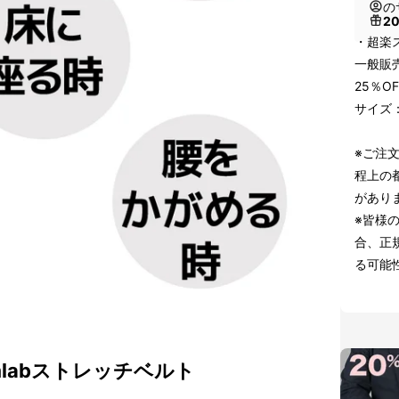
の
2
・超楽
一般販売
25％O
サイズ：
※ご注
程上の
があり
※皆様
合、正
る可能
imlabストレッチベルト