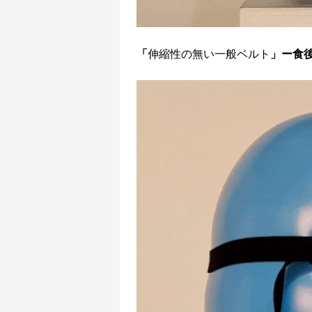
「
伸縮性の無い一般ベルト
」ー食