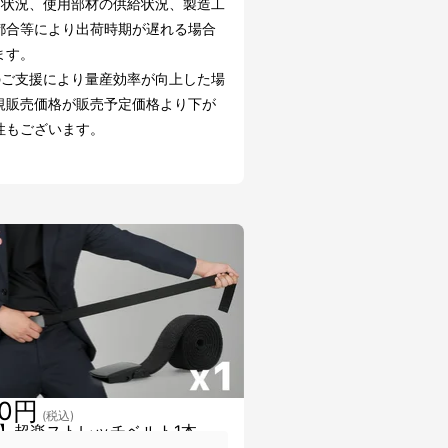
文状況、使用部材の供給状況、製造工
都合等により出荷時期が遅れる場合
ます。
のご支援により量産効率が向上した場
規販売価格が販売予定価格より下が
性もございます。
80円
(税込)
】超楽ストレッチベルト1本