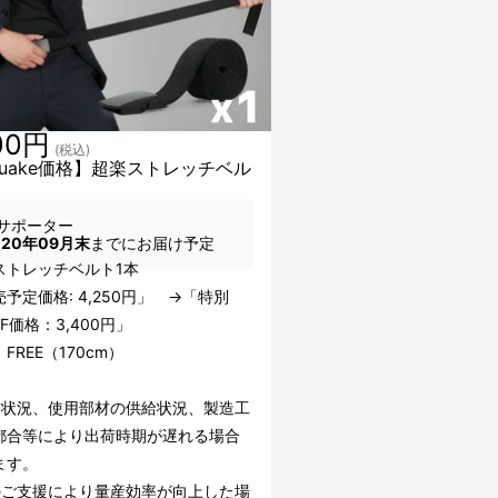
00円
(税込)
kuake価格】超楽ストレッチベル
サポーター
020年09月末
までにお届け予定
ストレッチベルト1本
予定価格: 4,250円」 →「特別
FF価格：3,400円」
FREE（170cm）
文状況、使用部材の供給状況、製造工
都合等により出荷時期が遅れる場合
ます。
のご支援により量産効率が向上した場