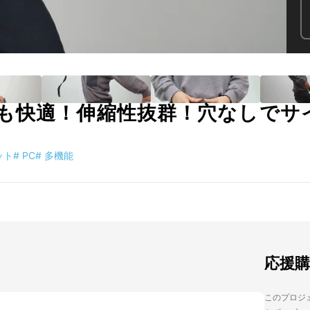
も快適！伸縮性抜群！穴なしでサ
ット
#
PC
#
多機能
応援
このプロジェ