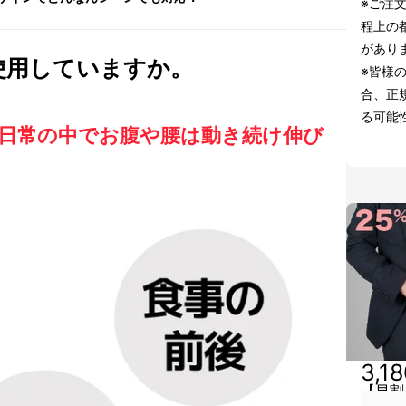
※ご注
程上の
があり
使用していますか。
※皆様
合、正
る可能
日常の中でお腹や腰は動き続け伸び
3,1
【早割