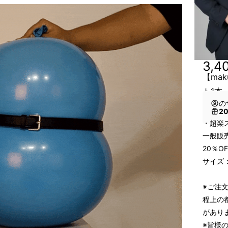
3,4
【ma
ト1本
の
2
・超楽
一般販売
20％O
サイズ：
※ご注
程上の
があり
※皆様