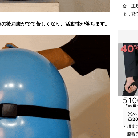
合、正
る可能
後の後お腹がでて苦しくなり、活動性が落ちます。
5,1
【超早
の
2
・超楽
一般販売