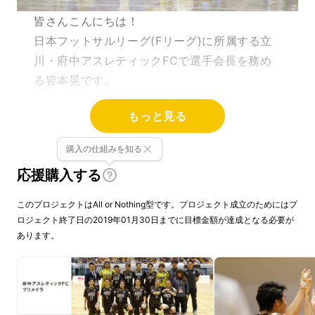
皆さんこんにちは！
日本フットサルリーグ(Fリーグ)に所属する立
川・府中アスレティックFCで選手会長を務め
る皆本晃です。
もっと見る
このプロジェクトは選手会が中心となりファン
やサポーター、応援してくれる皆さんと一緒に
購入の仕組みを知る
力を合わせてクラブの公式マスコットを作りま
応援購入する
しょうというプロジェクトになります。
このプロジェクトはAll or Nothing型です。プロジェクト成立のためにはプ
ぜひ、皆さんのお力をお借りしながら、もっと
ロジェクト終了日の2019年01月30日までに目標金額が達成となる必要が
愛していただけるような、さらに強いクラブに
あります。
なっていきたいと考えています。
そして、マス
コットとともに立川と府中をもっともっと盛り
上げていきたいです。