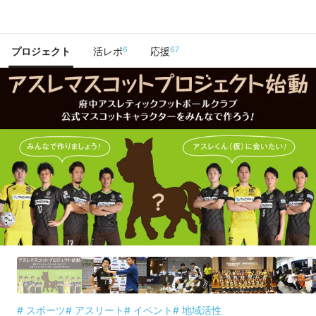
で手に入れよう
6
67
プロジェクト
活レポ
応援
# スポーツ
# アスリート
# イベント
# 地域活性