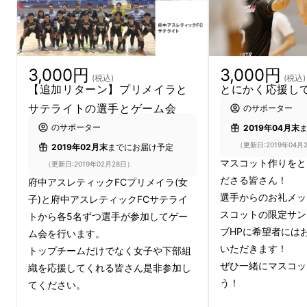
私たち立川・府中アスレティックFCは昨シー
ズンまで府中市を活動拠点にしていました。
3,000円
3,000円
(税込)
(税込)
【追加リターン】プリメイラと
とにかく応援し
今シーズンよりホームアリーナが府中市立総合
サテライトの選手とゲーム会
のサポーター
体育館から、立川市のアリーナ立川立飛に変更
のサポーター
2019年04月末
となりました。これまで府中を中心に10年以上
（更新日:2019年04月
2019年02月末
までにお届け予定
マスコット作りをと
活動を続けてきましたが、立川エリアでの認知
（更新日:2019年02月28日）
ださる皆さん！
府中アスレティックFCプリメイラ(女
度やファン作りにはまだまだ課題があると感じ
選手からのお礼メッ
子)と府中アスレティックFCサテライ
ています。
スコットの限定サン
トから各5名ずつ選手が参加してゲー
ブHPに希望者には
ム会を行います。
いただきます！
トップチームだけでなく女子や下部組
ぜひ一緒にマスコッ
織を応援してくれる皆さん是非参加し
う！
てください。