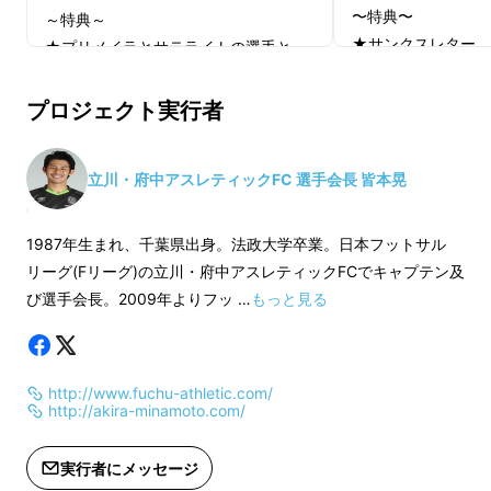
〜特典〜
～特典～
★サンクスレター
★プリメイラとサテライトの選手と
★HPにお名前掲載
ゲーム会
日時：2019/2/2(土)
プロジェクト実行者
※掲載期間は2019
時間：18:00～20:00
ります。
場所：府中スポーツガーデン（東京都
立川・府中アスレティックFC 選手会長 皆本晃
府中市押立町１丁目３２ー５）
そこで公式マスコットを作ることでより親しみ
*参加選手については調整中です。
やすく、町に根付いたチームになれるのではな
1987年生まれ、千葉県出身。法政大学卒業。日本フットサル
いかと考えています。
リーグ(Fリーグ)の立川・府中アスレティックFCでキャプテン及
び選手会長。2009年よりフッ …
もっと見る
着ぐるみのマスコットはお子様中心に人気もあ
り、マスコットをきっかけに少しでもフットサ
http://www.fuchu-athletic.com/
ルやチームに興味を持ってもらいたいと考えて
http://akira-minamoto.com/
います。
実行者にメッセージ