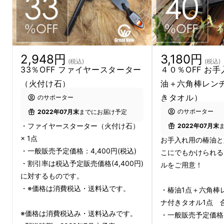
ナイフ1本持つという男のロマン
あなたのキャンプの相棒に
＃キャンプギアに
い
かがですか？
2,948円
3,180円
(税込)
(税込)
33％OFF ファイヤースターター
４０％OFF お
（火付け石）
油＋六角棒レン
きタオル）
のサポーター
のサポーター
2022年07月末
までにお届け予定
・ファイヤースターター（火付け石）
2022年07月末
× 1点
お手入れ用の椿油と
・一般販売予定価格：4,400円(税込)
こにでもかけられる
・割引率は税込予定販売価格(4,400円)
ルをご用意！
に対するものです。
・※価格は消費税込・送料込です。
・椿油1点＋六角棒
ナ付きタオル1点 
実際に使ったらこんな感じ
※価格は消費税込み・送料込みです。
・一般販売予定価格：