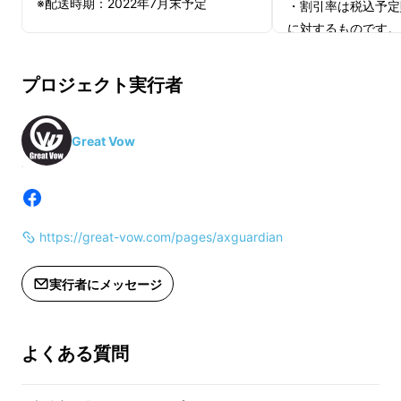
※配送時期：2022年7月末予定
・割引率は税込予定販
に対するものです。
※一部のデザイン、仕様につきまして
・※価格は消費税込
は予告なく変更になる場合がございま
・※こちらはセット
プロジェクト実行者
す。ご了承ください。
の販売は致しており
※皆様の応援購入により量産効率が向
上した場合、正規販売価格が販売予定
※価格は消費税込み
Great Vow
価格より下がる可能性もございます。
※配送時期：2022
※ご注文状況、使用部材の供給状況、
製造工程上の都合等により出荷時期が
※一部のデザイン、
遅れる場合がございます。
は予告なく変更にな
https://great-vow.com/pages/axguardian
薪割り初心者も軽量でコンパクトだから使いや
※以下のような応援購入様都合により
す。ご了承ください
すい
再配送または転送となった際は、着払
※皆様の応援購入に
実行者にメッセージ
いでの配送となりますので、予めご了
上した場合、正規販
承下さい。
価格より下がる可能
※ご注文状況、使用
よくある質問
・受け取らなかった
製造工程上の都合等
シンプルなデザイン
・入力した住所に誤りがあった
遅れる場合がござい