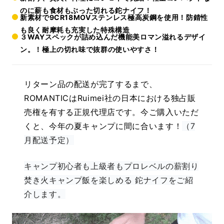
のに薪も食材もぶった切れる鉈ナイフ！
新素材で9CR18MOVステンレス極高炭鋼を使用！防錆性
も良く耐摩耗も充実した特殊構造
３WAYスペックが詰め込んだ機能美ロマン溢れるデザイ
ン。！極上の切れ味で抜群の使いやすさ！
リターン品の配送が完了するまで、
ROMANTICはRuimei社の日本における独占販
売権を有する正規代理店です。今ご購入いただ
くと、今年の夏キャンプに間に合います！
（7
月配送予定）
キャンプ初心者も上級者もプロレベルの薪割り
焚き火キャンプ飯を楽しめる 鉈ナイフをご紹
介します。