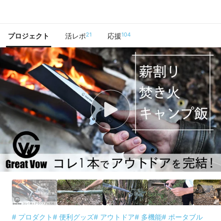
で手に入れよう
21
104
プロジェクト
活レポ
応援
# プロダクト
# 便利グッズ
# アウトドア
# 多機能
# ポータブル