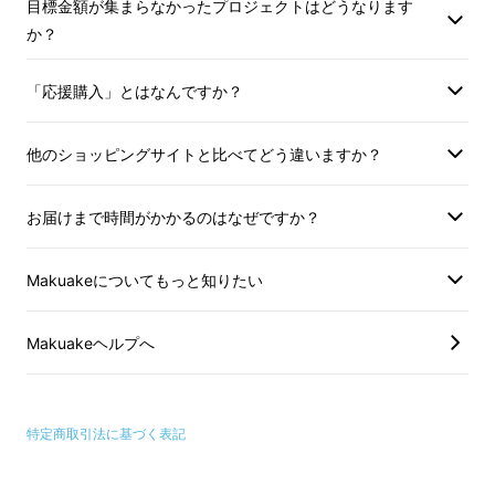
目標金額が集まらなかったプロジェクトはどうなります
・住所変更をプロジェクト実行者へ連
※以下のような応援
か？
絡しなかった
再配送または転送と
いでの配送となりま
「応援購入」とはなんですか？
承下さい。
・受け取らなかった
他のショッピングサイトと比べてどう違いますか？
・入力した住所に誤
・住所変更をプロジ
お届けまで時間がかかるのはなぜですか？
絡しなかった
Makuakeについてもっと知りたい
やっと見つけた！鉈ナイフのお悩みを解決しま
せんか？
Makuakeヘルプへ
特定商取引法に基づく表記