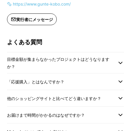
https://www.gunte-kobo.com/
お料理をする誰もが遭遇するであろう
「熱っ！」
という場面。
実行者にメッセージ
熱いことが分かっていても、
ついついお洋服の
裾や台所にあるタオルや布巾で掴んでしまい落
よくある質問
としそうになった
事もあるけど、いつもその場
しのぎ。
目標金額が集まらなかったプロジェクトはどうなります
か？
ミトンは持っているけどキルト生地は硬いし、
フリーサイズで手の小さな私には大きいし、手
「応援購入」とはなんですか？
先の自由がききづらいから結局使っていない。
なんとかしようと思いつつ、気づいたら後回
他のショッピングサイトと比べてどう違いますか？
し。
お届けまで時間がかかるのはなぜですか？
このような状況になっていませんか？