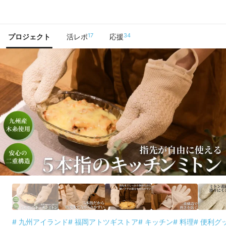
で手に入れよう
17
34
プロジェクト
活レポ
応援
# 九州アイランド
# 福岡アトツギストア
# キッチン
# 料理
# 便利グ