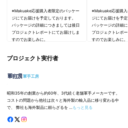
あなたの手を安全に守ってくれるミトンをご紹
※Makuake応援
※Makuake応援購入者限定のパッケー
介します。
ジにてお届けを予定
ジにてお届けを予定しております。
パッケージの詳細に
パッケージの詳細につきましては後日
プロジェクトレポー
プロジェクトレポートにてお届けしま
すのでお楽しみに。
すのでお楽しみに。
適格請求書発行事業
適格請求書発行事業者登録番号：あ
プロジェクト実行者
（適格請求書発行事
り
載のあるインボイス
（適格請求書発行事業者登録番号の記
Makuakeメッセ
載のあるインボイスが必要な場合は、
軍手工房
お問合せください）
Makuakeメッセージにて実行者に直接
お問合せください）
昭和35年の創業から約60年、3代続く老舗軍手メーカーです。
コストの問題から他社は次々と海外製の輸入品に移り変わる中
で、 弊社も海外製品に頼らざるを …
もっと見る