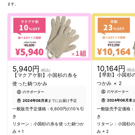
ます。
福岡県久留米市に位置する
「軍手工房」
。
軍手を国内製造から販売まで一貫して行う九州
の軍手工場から、５本指グローブタイプのキッ
チンミトン
「小国杉の糸を使った鍋つかみ」
が
登場しました。
10,164円
5,940円
(税込
(税込)
【早割】小国杉
【マクアケ割】小国杉の糸を
キッチンにも馴染むナチュラルなデザインと、
つかみ × 2
使った鍋つかみ
耐熱性はもちろん片手でも掴みやすい機能性。
のサポーター
のサポーター
そして、
オーガニックコットン
のやさしさと
九
2024年06月末
2024年08月末
までにお届け予定
州の熊本県小国町の森で採られる間伐材から生
一般販売予定価格：1
一般販売予定価格：6,600円の10％引
まれた木糸（もくいと）
の強さをあわせて編ん
き
き
で形にしました。
リターン：小国杉の
リターン：小国杉の糸を使った鍋つか
み × 2
み × 1