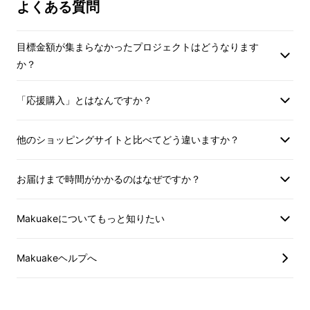
た国内で生産された扇子の事です。
よくある質問
※デザイン仕様は変
《京扇子》と呼ばれるには京都扇子団扇商工協
ございます。ご了承
同組合が有した組合員だけが使用できるもので
※ご注文状況、使用
目標金額が集まらなかったプロジェクトはどうなります
す。
製造工程上の都合等
か？
遅れる場合がありま
そんな伝統と技術の集合体にモダンアバンギャ
「応援購入」とはなんですか？
ルドなデザインを掛け合わせたhellbent lab.謹
製の
『コンテンポラリーな京扇子』
をあなたも
他のショッピングサイトと比べてどう違いますか？
この夏、ファッションアイテムとして取り入れ
てみませんか。
お届けまで時間がかかるのはなぜですか？
Makuakeについてもっと知りたい
Makuakeヘルプへ