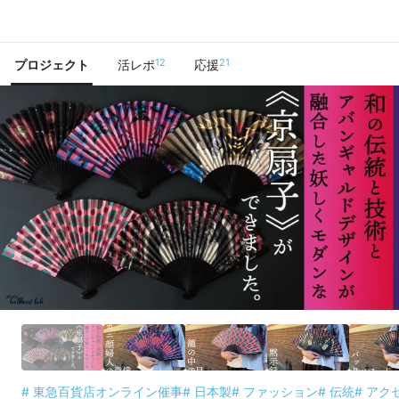
で手に入れよう
12
21
プロジェクト
活レポ
応援
# 東急百貨店オンライン催事
# 日本製
# ファッション
# 伝統
# アク