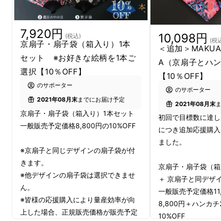
イテムとして取り入れる人達が増えています。
そんな中、扇子も決して和にとどまることな
く、Tシャツと同じように己のパーソナルアイ
7,920円
10,098円
(税込)
(税
京扇子・扇子袋（箱入り）1本
デンティティーを表す重要なアイテムとなり得
＜追加＞MAKU
セット ※お好きな絵柄を1本ご
るのでは、と考えました。
A（京扇子とハ
選択【10％OFF】
もちろん、折りたためばコンパクトになり、
電
【10％OFF】
のサポーター
気や電池も使わないので究極のエコ商品
のサポーター
（SDGs商品）ともなり得ます。
2021年08月末
までにお届け予定
2021年08月末
京扇子・扇子袋（箱入り）1本セット
初回で目標数に達し
一般販売予定価格8,800円の10%OFF
につき追加応援購入
ました。
※京扇子と同じデザインの扇子袋が付
きます。
京扇子・扇子袋（箱
※他デザインの扇子袋は選択できませ
＋ 京扇子と同デザ
ん。
一般販売予定価格11
※皆様の応援購入により量産効率が向
8,800円＋ハンカチ
上した場合、正規販売価格が販売予定
10%OFF