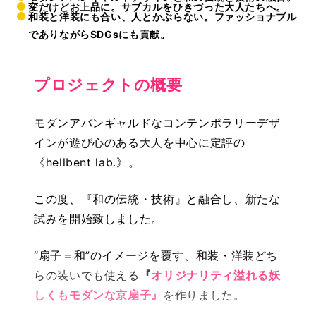
変だけどお上品に。サブカルをひきづった大人たちへ。
和装と洋装にも合い、人とかぶらない。ファッショナブル
でありながらSDGsにも貢献。
プロジェクトの概要
モダンアバンギャルドなコンテンポラリーデザ
インが遊び心のある大人を中心に定評の
《hellbent lab.》。
この度、『和の伝統・技術』と融合し、新たな
試みを開始致しました。
“扇子＝和”のイメージを覆す、和装・洋装どち
らの装いでも使える
『
オリジナリティ溢れる妖
しくもモダンな京扇子』
を作りました。