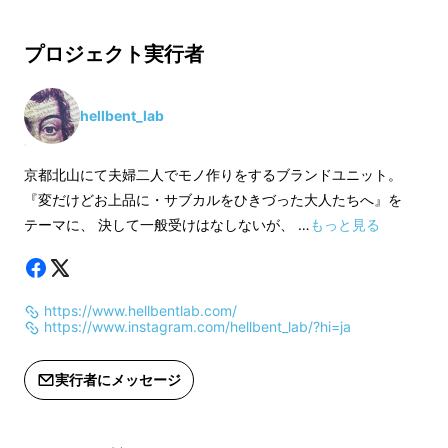
価格より下がる可能性もございます。
※デザイン仕様は変更になる可能性も
※ご希望のデザイン
プロジェクト実行者
ございます。ご了承ください。
い。
※ご注文状況、使用部材の供給状況、
製造工程上の都合等により出荷時期が
【ハンカチ仕様】
hellbent_lab
【京扇子一本が出来るまでに87もの工程が】
遅れる場合があります。
サイズ：50cm×50
素 材：綿100%
京都北山にて夫婦二人でモノ作りをするブランドユニット。
みなさん、この京扇子一本に何人の職人が携
原産国：日本
『変だけどお上品に・サブカルをひきづった大人たちへ』を
わっていると思われますか。
テーマに、 決して一般受けはなしないが、 …
もっと見る
実は京扇子一本が出来るまでに竹を割く、みが
※京扇子と同じデザ
き、和紙をおる、竹を和紙に入れ込むなど、
きます。
七〜八人ほどの職人が約87もの工程を分業
※京扇子と同じデザ
https://www.hellbentlab.com/
セットとなります。
し、一本の扇子が出来上がっています。
https://www.instagram.com/hellbent_lab/?hi=ja
※他デザインの扇子
択できません。
【京扇子とは】
実行者にメッセージ
※皆様の応援購入に
上した場合、正規販
仕上げ加工など、すべて京都・滋賀を中心とし
価格より下がる可能