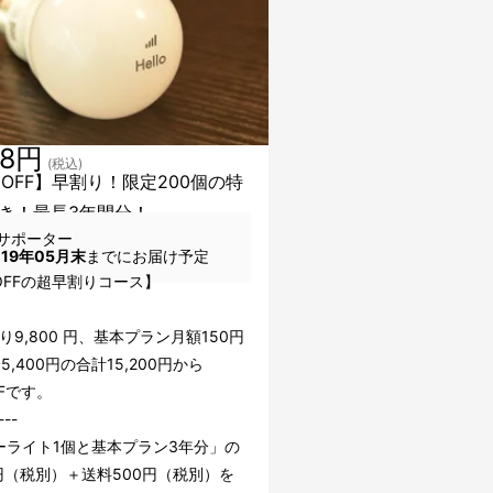
38円
(税込)
％OFF】早割り！限定200個の特
き！最長3年間分！
サポーター
019年05月末
までにお届け予定
OFFの超早割りコース】
り9,800 円、基本プラン月額150円
5,400円の合計15,200円から
FFです。
---
ーライト1個と基本プラン3年分」の
0円（税別）＋送料500円（税別）を