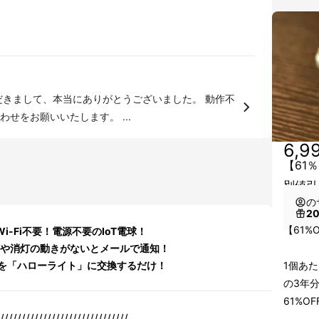
せをお願いいたします。 ...
6,9
【61
別値引
の
2
【61%
i-Fi不要！電源不要のIoT電球！
灯や消灯の動きがないとメールで通知！
を「ハローライト」に交換するだけ！
1個あた
の3年分
61%O
//////////////////////////////
--------