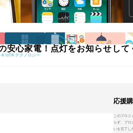
の安心家電！点灯をお知らせして
ト
#
IoT
#
テクノロジー
応援
このプロジェ
らず、プロジ
いを完了し