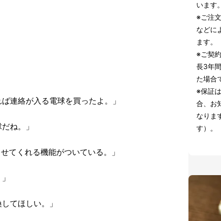
います
※ご注
などに
ます。
※ご契
長3年
た場合
※保証
れば連絡が入る電球を買ったよ。」
合、お
なりま
球だね。」
す）。
らせてくれる機能がついている。」
？」
換してほしい。」