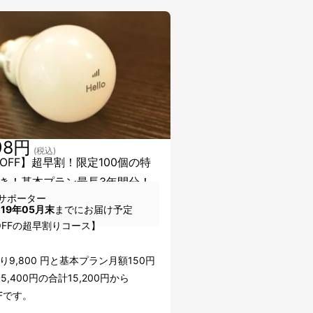
98円
(税込)
％OFF】超早割！限定100個の特
き！基本プラン最長3年間分！
サポーター
019年05月末
までにお届け予定
OFFの超早割りコース】
り9,800 円と基本プラン月額150円
5,400円の合計15,200円から
FFです。
---