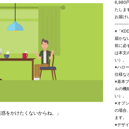
6,98
たしま
お届け
--------
※「KD
届かな
前に必
は本文
い）。
※ハロ
仕様な
※基本
ルの機
い）。
※オプ
の場合
迷惑をかけたくないからね。」
ます。
※デザ