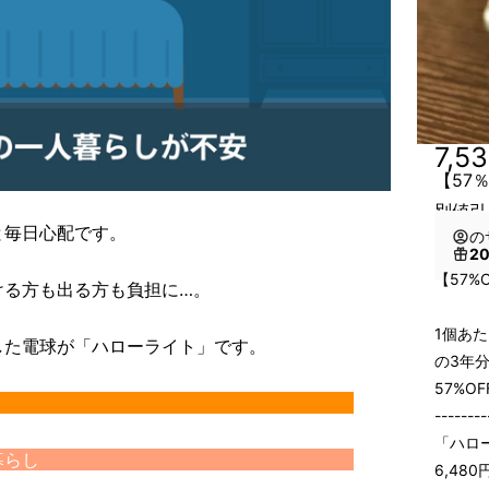
7,5
【57
別値引
と毎日心配です。
の
2
【57%
ける方も出る方も負担に…。
1個あた
した電球が「ハローライト」です。
の3年分
57%O
こんなシーンで
--------
「ハロ
たところで一人暮らし
6,48