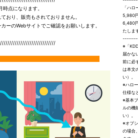
「ハロ
2月時点になります。
5,98
れており、販売もされておりません。
6,48
カーのWebサイトでご確認をお願いします。
たしま
--------
//////////////////////////////
※「KD
届かな
きるLED電球！
前に必
は本文
い）。
※ハロ
仕様な
※基本
ルの機
い）。
※オプ
の場合