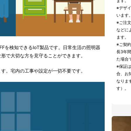
ます。
※デザ
います
※ご注
などに
ます。
※ご契
FFを検知できるIoT製品です。日常生活の照明器
長3年
な形で大切な方を見守ることができます。
た場合
※保証
ます。宅内の工事や設定が一切不要です。
合、お
なりま
す）。