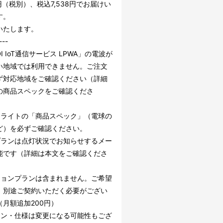
0円（税別）、税込7,538円でお届けい
す。
いたします。
---
DI IoT通信サービス LPWA」の電波が
い地域では利用できません。ご注文
ず対応地域をご確認ください（詳細
の商品スペックをご確認くださ
ーライトの「商品スペック」（電球の
ど）を必ずご確認ください。
プランは点灯状況でお知らせするメー
能です（詳細は本文をご確認くださ
ションプランは含まれません。ご希望
、別途ご契約いただく必要がござい
（月額追加200円）
イン・仕様は変更になる可能性もござ