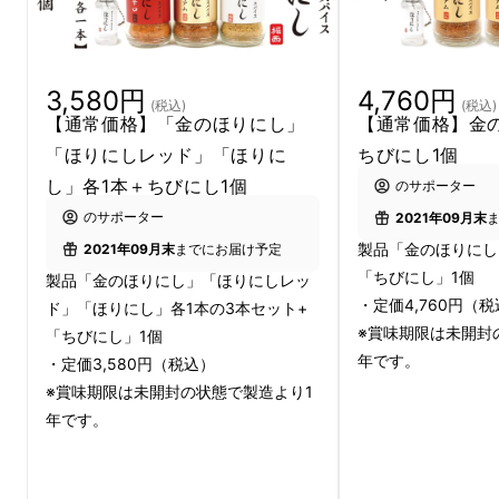
3,580円
4,760円
(税込)
(税込)
【通常価格】「金のほりにし」
【通常価格】金
「ほりにしレッド」「ほりに
ちびにし1個
し」各1本＋ちびにし1個
のサポーター
販売開始より50万本以上セールス中のアウト
のサポーター
2021年09月末
ドアスパイス「 ほりにし」に、世界三大珍味
製品「金のほりにし
2021年09月末
までにお届け予定
の一つであるトリュフと塩を合わせた
「白ト
「ちびにし」1個
製品「金のほりにし」「ほりにしレッ
・定価4,760円（
リュフソルト」
をプラスして、プレミアムな一
ド」「ほりにし」各1本の3本セット+
※賞味期限は未開封
「ちびにし」1個
品に仕上げました。
年です。
・定価3,580円（税込）
※賞味期限は未開封の状態で製造より1
年です。