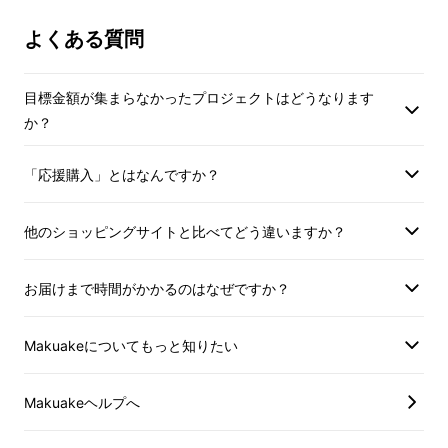
よくある質問
目標金額が集まらなかったプロジェクトはどうなります
か？
「応援購入」とはなんですか？
希少価値が高く、香りの
他のショッピングサイトと比べてどう違いますか？
良い
お届けまで時間がかかるのはなぜですか？
「白トリュフソルト」
を配合
Makuakeについてもっと知りたい
Makuakeヘルプへ
冬しか収穫する事ができないため希少価値が高
く、香りの良い「白トリュフソルト」を配合し