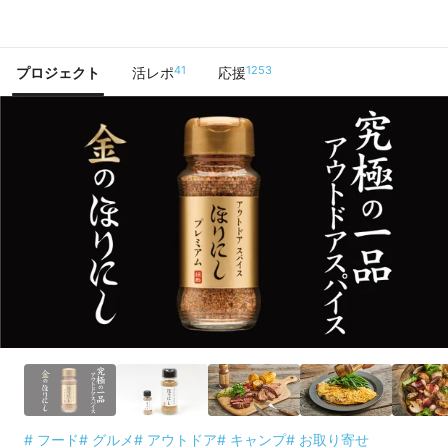
で手に入れよう
41
1253
プロジェクト
活レポ
応援
# フード
# グルメ
# アウトドア
# キャンプ
# お取り寄せ