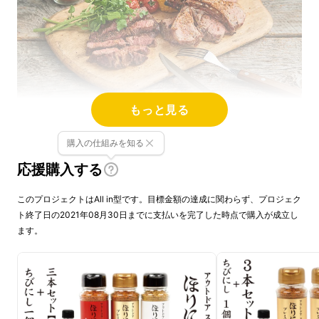
もっと見る
人口1万7千人の田舎のアウトドアショップが生
購入の仕組みを知る
み出した奇跡のスパイス、アウトドアスパイス
応援購入する
「 ほりにし」から、遂にプレミアムバージョ
ンその名も
「金のほりにし」
が誕生しまし
このプロジェクトはAll in型です。目標金額の達成に関わらず、プロジェク
た！！
ト終了日の2021年08月30日までに支払いを完了した時点で購入が成立し
ます。