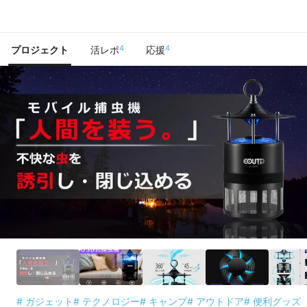
で手に入れよう
4
4
プロジェクト
活レポ
応援
# ガジェット
# テクノロジー
# キャンプ
# アウトドア
# 便利グッズ