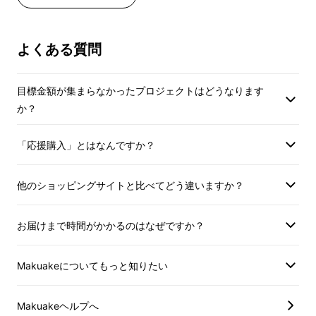
みんなさんご存知でしょうか？人間は一部の不
よくある質問
快害虫が引き寄せる原因は、
目標金額が集まらなかったプロジェクトはどうなります
人間が呼吸すると、二酸化炭素を排出します。
か？
汗をかくと、体臭の元になる乳酸や脂肪酸放出
「応援購入」とはなんですか？
します。
他のショッピングサイトと比べてどう違いますか？
一部の虫はこれを目印に寄ってきます。
お届けまで時間がかかるのはなぜですか？
そして、虫が異なれば、習性も異なります。す
べての虫が走光性であるわけではありません！
Makuakeについてもっと知りたい
UVライトだけで捕獲率が低い。
Makuakeヘルプへ
「E-OUTD USB式捕虫機」は不快害虫を引き