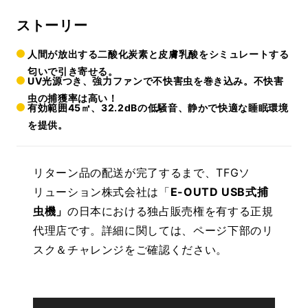
ストーリー
人間が放出する二酸化炭素と皮膚乳酸をシミュレートする
匂いで引き寄せる。
UV光源つき、強力ファンで不快害虫を巻き込み。不快害
虫の捕獲率は高い！
有効範囲45㎡、32.2dBの低騒音、静かで快適な睡眠環境
を提供。
リターン品の配送が完了するまで、TFGソ
リューション株式会社は「
E-OUTD USB式捕
虫機」
の日本における独占販売権を有する正規
代理店です。詳細に関しては、ページ下部のリ
スク＆チャレンジをご確認ください。