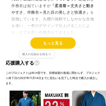
作務衣は似ていますが
「
柔道着＝丈夫さと動き
やすさ、作務衣＝見た目の美しさと快適さ」
を
目指しています。九櫻
の
強靭でしなやかな生地
を使い、一杢のデザインで仕上げることによ
り、とても良い作務衣ができました。
もっと見る
購入の仕組みを知る
応援購入する
このプロジェクトはAll in型です。目標金額の達成に関わらず、プロジェク
ト終了日の2021年11月14日までに支払いを完了した時点で購入が成立し
ます。