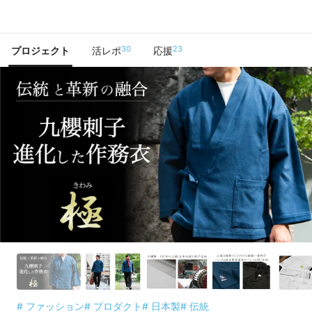
で手に入れよう
30
23
プロジェクト
活レポ
応援
# ファッション
# プロダクト
# 日本製
# 伝統