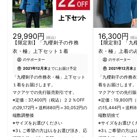
29,990円
16,300円
(税込)
(税
【限定割】「九櫻刺子の作務
【限定割】「九
衣・極」上下セット１着
衣・極」上着の
のサポーター
のサポーター
2021年12月末
までにお届け予定
2021年12月末
ま
「九櫻刺子の作務衣・極」上下セット
「九櫻刺子の作務衣
１着をお届けします。
着をお届けします。
マクアケでの先行販売割引です。
マクアケでの先行販
※定価：37,400円（税込）２２％OFF
※定価：19,800円
の29,172円＋送料880円＝30,052円の
の15,444円＋送料8
端数調整後
端数切捨て
※サイズをお選びください
※サイズをお選びく
※3Ｌご希望の方はLLをお選び頂き、応
※3Ｌご希望の方は
Ｌサイズ着用（モデル身長１７９ｃｍ、体重７