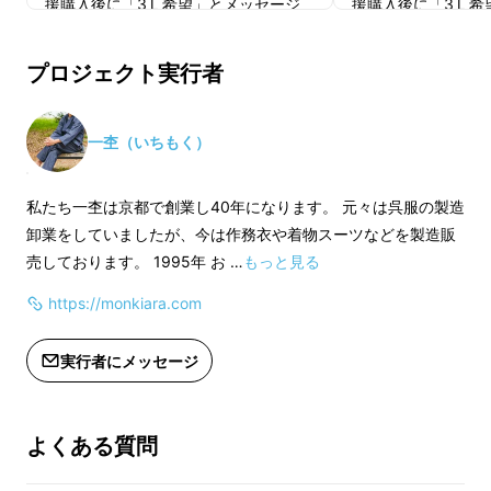
援購入後に「3Ｌ希望」とメッセージ
援購入後に「3Ｌ希
４ｋｇ）
をお送りください
をお送りください
※名入れご希望の方はご記入ください
※名入れご希望の方
プロジェクト実行者
※ギフトラッピングご希望の方はお選
※ギフトラッピング
びください
びください
一杢（いちもく）
私たち一杢は京都で創業し40年になります。 元々は呉服の製造
卸業をしていましたが、今は作務衣や着物スーツなどを製造販
売しております。 1995年 お …
もっと見る
https://monkiara.com
実行者にメッセージ
よくある質問