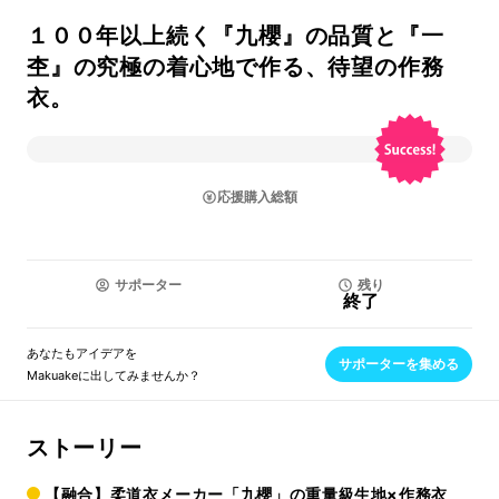
１００年以上続く『九櫻』の品質と『一
杢』の究極の着心地で作る、待望の作務
衣。
応援購入総額
サポーター
残り
終了
あなたもアイデアを
サポーターを集める
Makuakeに出してみませんか？
ストーリー
【融合】柔道衣メーカー「九櫻」の重量級生地×作務衣