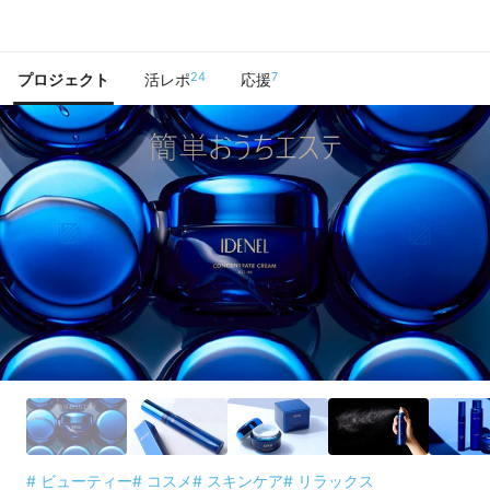
で手に入れよう
24
7
プロジェクト
活レポ
応援
# ビューティー
# コスメ
# スキンケア
# リラックス