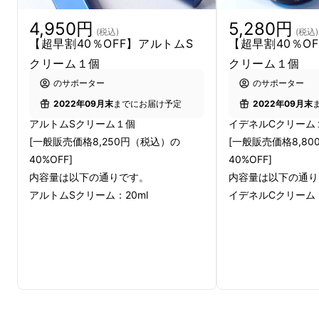
4,950円
5,280円
(税込)
(税込)
【超早割40％OFF】アルトムS
【超早割40％O
クリーム１個
クリーム１個
スキンケアを行っているつもりでもあまり変化
のサポーター
のサポーター
が見られないことがあります。
2022年09月末
までにお届け予定
2022年09月末
アルトムSクリーム１個
イデネルCクリーム
[一般販売価格8,250円（税込）の
[一般販売価格8,8
これらのお悩みをアルトムペ
40%OFF]
40%OFF]
内容量は以下の通りです。
内容量は以下の通り
プチドで解決！
アルトムSクリーム：20ml
イデネルCクリーム：
お肌のケアでお悩みの方は必見！今までにない
体験をお約束いたします。