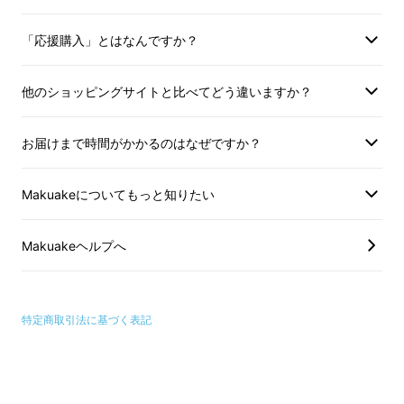
を整えます。
「応援購入」とはなんですか？
他のショッピングサイトと比べてどう違いますか？
15年間の研究の末、
肌のバリアを越え（※角質
お届けまで時間がかかるのはなぜですか？
層まで）成分を届けることができる
新素材「
ア
ルトムペプチド
」を開発しました。
Makuakeについてもっと知りたい
※60倍:「アルトム-トリペプチド」と「トリペ
Makuakeヘルプへ
プチド」の角質層までの吸収率を比較した時の
数値
特定商取引法に基づく表記