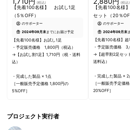
2,880円
1,710円
(税込)
(税込)
【先着100名様
【先着100名様】 お試し1足
セット（20％OF
（5％OFF）
のサポーター
のサポーター
2024年09月末
2024年09月末
までにお届け予定
【先着100名様】超
【先着100名様】お試し1足
・予定販売価格 3,
・予定販売価格 1,800円（税込）
→【超早割2足セット
→【お試し割1足】1,710円（税・送料
送料込）
込）
・完成した製品 × 2
・完成した製品 × 1点
［一般販売予定価格 
［一般販売予定価格 1,800円の
20%OFF］
5%OFF］
◯カラー
◯カラー
ブラック／ネイビー
ブラック／ネイビー／チャコール
若いビジネスマンにも
プロジェクト実行者
よりお選びいただけ
よりお選びいただけます。
着用してほしい一足