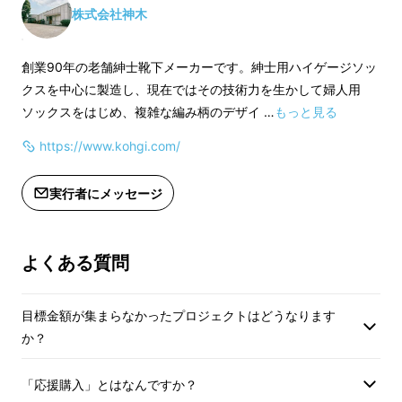
◯サイズ
◯サイズ
株式会社神木
25cm‐27cm
25cm‐27cm
の１サイズのみとな
の１サイズのみとなります。
創業90年の老舗紳士靴下メーカーです。紳士用ハイゲージソッ
クスを中心に製造し、現在ではその技術力を生かして婦人用
適格請求書発行事業
適格請求書発行事業者登録番号：あり
ソックスをはじめ、複雑な編み柄のデザイ …
もっと見る
（適格請求書発行事
（適格請求書発行事業者登録番号の記
https://www.kohgi.com/
載のあるインボイス
載のあるインボイスが必要な場合は、
Makuakeメッセ
Makuakeメッセージにて実行者に直接
お問合せください）
お問合せください）
実行者にメッセージ
よくある質問
目標金額が集まらなかったプロジェクトはどうなります
か？
「応援購入」とはなんですか？