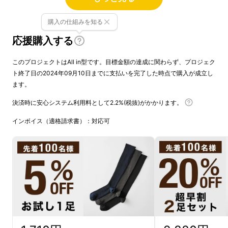
購入の仕組みを知る
応援購入する
このプロジェクトはAll in型です。目標金額の達成に関わらず、プロジェク
ト終了日の2024年09月10日までに支払いを完了した時点で購入が成立し
ます。
決済時に安心システム利用料として2.2%(税抜)がかかります。
インボイス（適格請求書）：対応可
立ち仕事や外回りの多い営業マンなど、日々足
を酷使する方に向けた着圧のビジネスソックス
を開発しました。創業から紳士用ハイゲージ
ソックスを主力商品とする中で培ったノウハウ
を凝縮し、ビジネスソックスの特徴そのままに
心地よい締めつけの着圧加工を施しました。