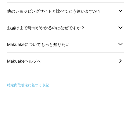
他のショッピングサイトと比べてどう違いますか？
お届けまで時間がかかるのはなぜですか？
Makuakeについてもっと知りたい
Makuakeヘルプへ
ビジネスシーンで着用いただける着圧ソックス
です。長時間の立ち仕事や、長距離移動などで
負担のかかりやすい足をほどよく加圧すること
特定商取引法に基づく表記
で、心地よい着用感が得られ快適にお過ごしい
ただけます。開発段階でのヒアリング時には、
若いビジネスマンからの評価が高く、体力に自
信のある若い方にもぜひ一度体感していただき
たい使い心地です。