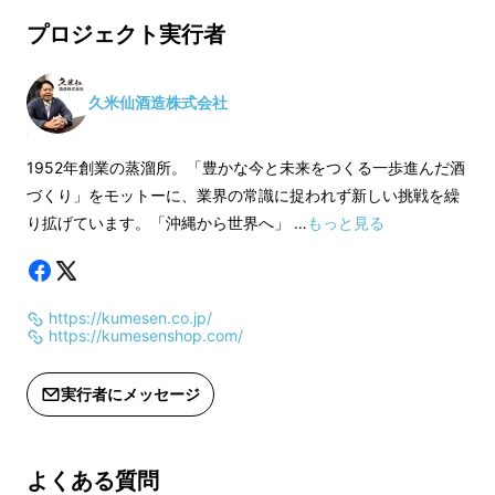
そんな特別なウイスキーを今回、Makuakeに
造創業70周年を記念した新たなステー
造創業70周年を記
プロジェクト実行者
て特別価格で先行発売いたします。
ジへの挑戦となる新商品です。お楽し
ジへの挑戦となる新
みください！！
みください！！
保存方法：常温保存
保存方法：常温保存
久米仙酒造株式会社
※ 20歳未満の方はご購入できません。
※ 20歳未満の方は
※ 追加商品となるため、通常11月中旬
※ 追加商品となるた
1952年創業の蒸溜所。「豊かな今と未来をつくる一歩進んだ酒
から発送のところ、12月初旬以降の発
から発送のところ、
づくり」をモットーに、業界の常識に捉われず新しい挑戦を繰
送となる場合がございます。あらかじ
となる場合がござい
り拡げています。「沖縄から世界へ」 …
もっと見る
めご了承ください。
ご了承ください。
https://kumesen.co.jp/
https://kumesenshop.com/
実行者にメッセージ
よくある質問