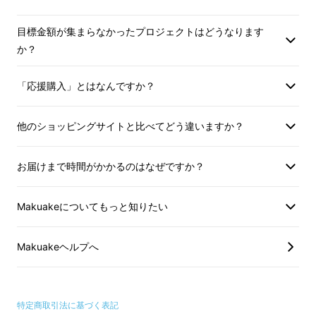
目標金額が集まらなかったプロジェクトはどうなります
沖縄の泡盛は
「長期熟成する古酒の製造」
を目
か？
的に造られているため、
他の酒類と比べて度数
が高いことが特徴です。
その度数が高い5年〜
「応援購入」とはなんですか？
20年熟成されている良質な古酒を活用し、樽
貯蔵することで希少なヴィンテージ樽熟成酒を
他のショッピングサイトと比べてどう違いますか？
造り上げました。
お届けまで時間がかかるのはなぜですか？
70年間泡盛に向き合ってきた
Makuakeについてもっと知りたい
酒蔵ならではの熟成技術
Makuakeヘルプへ
特定商取引法に基づく表記