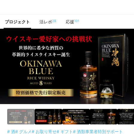
で手に入れよう
28
101
プロジェクト
活レポ
応援
# 酒
# グルメ
# お取り寄せ
# ギフト
# 酒類事業者特別サポート