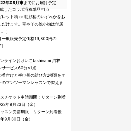
022年08月末
までにお届け予定
] 完成したコラボ浴衣単品×1点
レット柄 or 朝顔柄のいずれかをお
ただけます。帯やその他小物は付属
ん。）
一般販売予定価格19,800円の
F］
 オンラインおけいこtashinami 浴衣
サービス60分×1点
の着付けと半巾帯の結び方2種類をオ
ンのマンツーマンレッスンで習えま
ビスチケット申請期間：リターン到着
2022年9月23日（金）
レッスン受講期限：リターン到着後
22年9月30日（金）