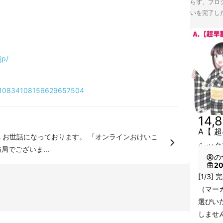
らず、プロジ
いを完了し
jp/
e/10834108156629657504
14,
A【 
こ
シック
務局でございま...
の
2
[1/3
（マーガ
選びい
しませ