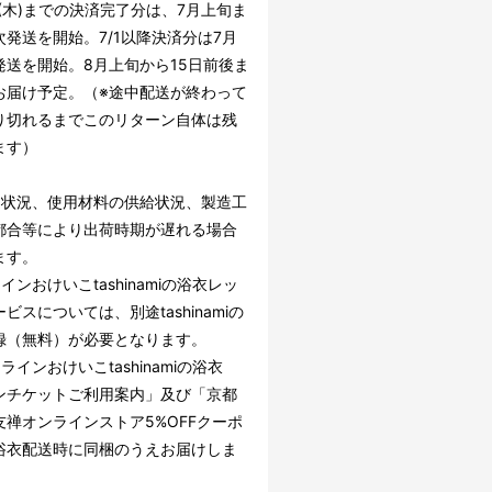
0(木)までの決済完了分は、7月上旬ま
次発送を開始。7/1以降決済分は7月
発送を開始。8月上旬から15日前後ま
お届け予定。（※途中配送が終わって
り切れるまでこのリターン自体は残
ます）
文状況、使用材料の供給状況、製造工
都合等により出荷時期が遅れる場合
ます。
インおけいこtashinamiの浴衣レッ
ビスについては、別途tashinamiの
録（無料）が必要となります。
ラインおけいこtashinamiの浴衣
ンチケットご利用案内」及び「京都
友禅オンラインストア5%OFFクーポ
浴衣配送時に同梱のうえお届けしま