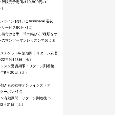
般販売予定価格19,800円の
F］
 オンラインおけいこtashinami 浴衣
サービス60分×1点
の着付けと半巾帯の結び方2種類をオ
ンのマンツーマンレッスンで習えま
ビスチケット申請期間：リターン到着
2022年9月23日（金）
レッスン受講期限：リターン到着後
22年9月30日（金）
] 京都きもの友禅オンラインストア
Fクーポン×1点
ポン有効期間：リターン到着後 〜
年12月31日（土）