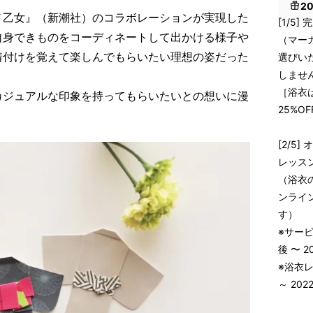
2
ノ乙女』（新潮社）のコラボレーションが実現した
[1/5
⾃⾝できものをコーディネートして出かける様⼦や
（マーガ
着付けを覚えて楽しんでもらいたい理想の姿だった
選びい
しませ
［浴衣は
カジュアルな印象を持ってもらいたいとの想いに漫
25%OF
[2/5]
レッスン
（浴衣
ンライ
す）
※サー
後 〜 
※浴衣
～ 20