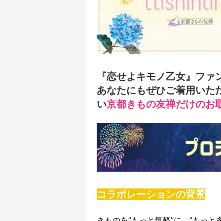
『恋せよキモノ乙女』
ファ
あなたにもぜひご着用いた
い
京都きもの友禅だけのお
コラボレーションの背景
きものを”もっと気軽”に、”もっ