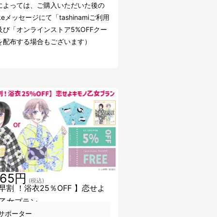
によっては、ご購入いただいた後の
akeメッセージにて「tashinamiご利用
及び「オンラインストア5%OFFクー
を配布する場合もございます）
365円
(税込)
超早割 ！浴衣25％OFF 】恋せよ
乙女プラン
サポーター