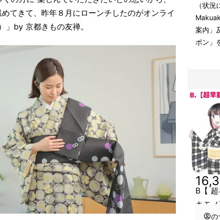
（状況
温めてきて、昨年８月にローンチしたのがオンライ
Maku
ミ）」by 京都きもの友禅。
案内」
ポン」
16,
B【 
キモノ
の