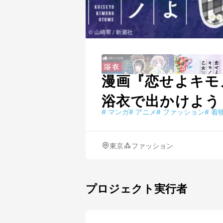
漫画『恋せよキモ
浴衣で出かけよう
#
マンガ
#
アニメ
#
ファッション
#
着
東京
ファッション
プロジェクト実行者