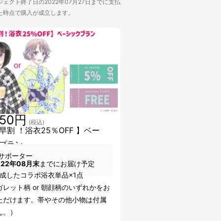
ェクト終了日の2022年07月27日までに支払
た時点で購入が成立します。
850円
(税込)
超早割 ！浴衣25％OFF 】ベー
プラン
サポーター
022年08月末
までにお届け予定
] 完成したコラボ浴衣単品×1点
レット柄 or 朝顔柄のいずれかをお
ただけます。帯やその他小物は付属
ん。）