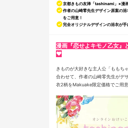
京都きもの友禅「tashinami」
作者の山崎零先生デザイン原案の浴
をご用意！
完全オリジナルデザインの浴衣が手
漫画『恋せよキモノ乙女』
♥
きものが大好きな主人公「ももち
合わせて、
作者の山崎零先生がデ
衣2柄をMakuake限定価格でご用