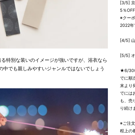
[3/5
5％OF
※クー
2022
[4/5
[5/5
着る特別な装いのイメージが強いですが、浴衣なら
服の中でも親しみやすいジャンルではないでしょう
★6/3
でに順
末より
でには
も、売
り続け
※ご注
程上の