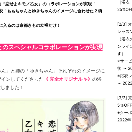
［浴衣一
×漫画『恋せよキモノ乙女』のコラボレーションが実現！
25%OF
衣！ももちゃんとゆきちゃんのイメージに合わせた２柄
[2/3]
に入るのは京都きもの友禅だけ！
レッスン
（浴衣
とのスペシャルコラボレーションが実現
ンライ
す）
※サー
後 〜 
ゃん」と姉の「ゆきちゃん」それぞれのイメージに
※浴衣
ザインしてくださった
《 完全オリジナル ✨》
の
浴
～ 20
意しました！
[3/3
5％OF
※クー
2022