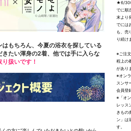
★6/3
でに順
末より
でには
も、売
り続け
ンはもちろん、今夏の浴衣を探している
だきたい渾身の2着、他では手に入らな
※ご注
取り扱いです！
程上の
があり
※オンラ
スンサー
会員登
※「オン
レッス
きもの
ン」は
す。
と多くの方に”楽しんでいただきたいとの想いから、