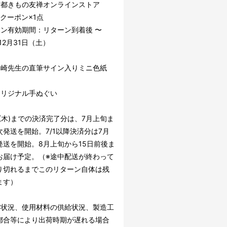
] 京都きもの友禅オンラインストア
Fクーポン×1点
ポン有効期間：リターン到着後 〜
年12月31日（土）
] 山崎先生の直筆サイン入りミニ色紙
] オリジナル手ぬぐい
0(木)までの決済完了分は、7月上旬ま
次発送を開始。7/1以降決済分は7月
発送を開始。8月上旬から15日前後ま
お届け予定。（※途中配送が終わって
り切れるまでこのリターン自体は残
ます）
文状況、使用材料の供給状況、製造工
都合等により出荷時期が遅れる場合