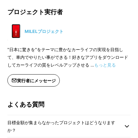
※皆様の応援購入により量産効率が向
※皆様の応援購入に
上した場合、正規販売価格が販売予定
上した場合、正規販
プロジェクト実行者
価格より下がる可能性もございます。
価格より下がる可能
※デザイン・仕様は変更になる可能性
※デザイン・仕様は
もございます。ご了承ください。
もございます。ご了
MILELプロジェクト
※ご注文状況、使用部材の供給状況、
※ご注文状況、使用
製造工程上の都合等により出荷時期が
製造工程上の都合等
"日本に驚きを"をテーマに豊かなカーライフの実現を目指し
遅れる場合があります。その場合は別
遅れる場合がありま
MILELができること-Android
て、車内でやりたい事ができる！好きなアプリをダウンロード
途ご購入者様に別途ご連絡をさせてい
してカーライフの質をレベルアップさせる …
もっと見る
アプリが自由に使える
ただきます。
実行者にメッセージ
MILELは車のUSBに挿し込むだけであなたの純
正カーナビがAndroidスマホ化する革命的ガ
よくある質問
ジェットです。 車内でYouTube動画を観たい
と思ったことはありませんでしょうか？通常、
スマホをカーナビに接続するためには車に
目標金額が集まらなかったプロジェクトはどうなります
HDMI端子が必要になりますが、HDMI端子が
か？