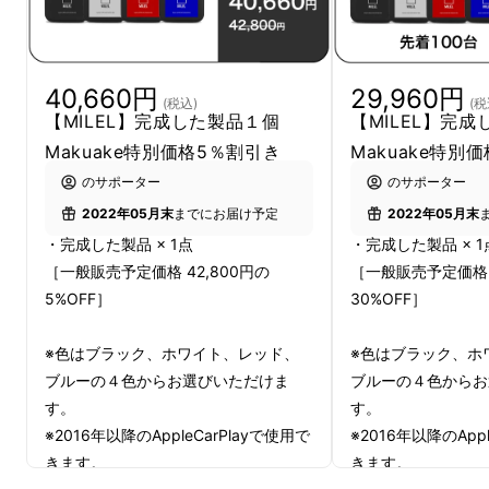
ようになります。
リターン品の配送が完了するまで、MILELプロ
40,660円
29,960円
(税込)
(税
ジェクトは
Shenzhen Xinhai Vision
【MILEL】完成した製品１個
【MILEL】完
Technology Co., Ltd.の日本における独占販
Makuake特別価格5％割引き
Makuake特別
売権を有する正規代理店です。詳細に関して
のサポーター
のサポーター
は、ページ下部のリスク&チャレンジをご確認
2022年05月末
までにお届け予定
2022年05月末
ください。
・完成した製品 × 1点
・完成した製品 × 1
［一般販売予定価格 42,800円の
［一般販売予定価格 4
5%OFF］
30%OFF］
※色はブラック、ホワイト、レッド、
※色はブラック、ホ
ブルーの４色からお選びいただけま
ブルーの４色からお
す。
す。
※2016年以降のAppleCarPlayで使用で
※2016年以降のAppl
きます。
きます。