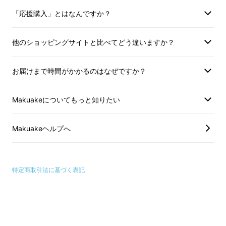
ついている車はまだまだ少ない現状です。です
「応援購入」とはなんですか？
がこのMILELはHDMI端子は不要。
車のUSB端
子に挿すだけでYouTubeが観れる
ようになる
他のショッピングサイトと比べてどう違いますか？
んです。
お届けまで時間がかかるのはなぜですか？
Makuakeについてもっと知りたい
Makuakeヘルプへ
特定商取引法に基づく表記
YouTube、Netflixは標準でインストールされ
ていてすぐに使えて便利仕様。Amazon Prime