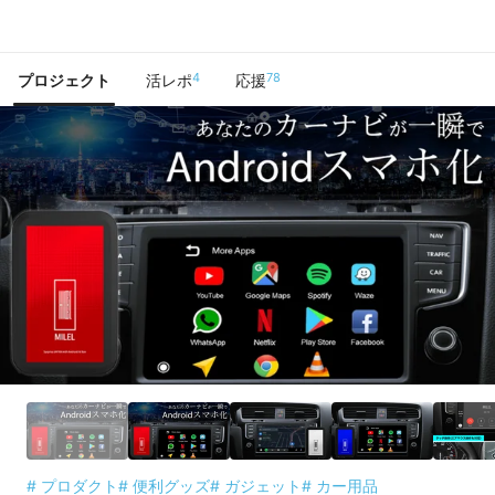
で手に入れよう
4
78
プロジェクト
活レポ
応援
# プロダクト
# 便利グッズ
# ガジェット
# カー用品