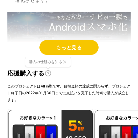
進化させます。
もっと見る
購入の仕組みを知る
応援購入する
このプロジェクトはAll in型です。目標金額の達成に関わらず、プロジェク
カーナビがAndroid化すると何ができるのか？
ト終了日の2022年01月30日までに支払いを完了した時点で購入が成立し
ます。
その答えはGoogle Play Storeで
ありとあらゆ
るアプリをインストールすることができる
よう
になるんです。スマホのミラーリング機能だと
制限がかかって閲覧する事ができないAmazon
PrimeやNetflixも自由に閲覧することができる