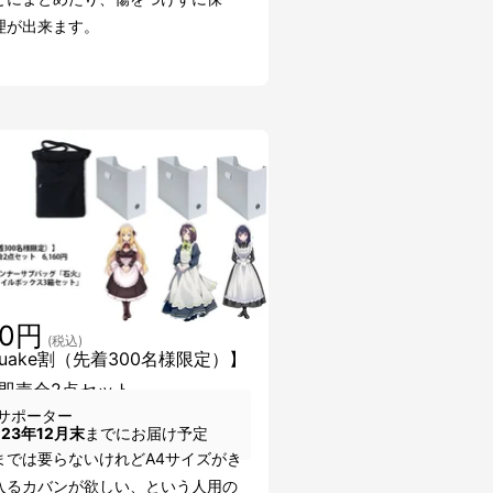
理が出来ます。
60円
(税込)
kuake割（先着300名様限定）】
即売会2点セット
サポーター
023年12月末
までにお届け予定
までは要らないけれどA4サイズがき
入るカバンが欲しい、という人用の