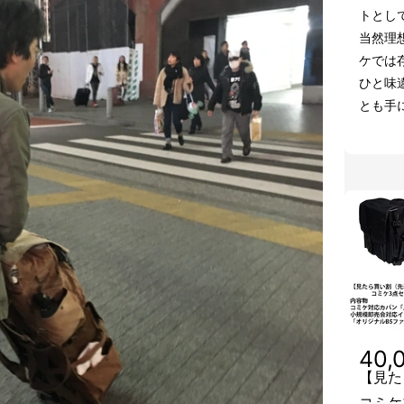
トとし
当然理
ケでは
ひと味
とも手
40,
【見た
コミケ