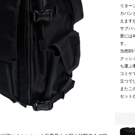
リター
カバン
えます
サブバ
更には
す。
当然B
クッシ
ち運ぶ
コミケ
立つで
またこ
セット