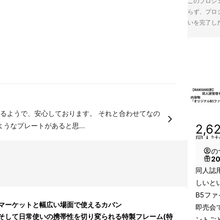
このプロジェ
らず、プロジ
いを完了し
安心しております。 それと合わせてなの
うなプレートがあると思...
2,6
同人誌
の
2
同人誌
しいと
B5フ
マーケットと幅広い場面で使えるカバン
即売会
そして日常使いの携帯性を切り変られる特製フレーム(特
ントご