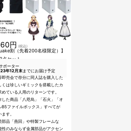
760円
(税込)
kuake割（先着200名様限定）】
3点セット
サポーター
023年12月末
までにお届け予定
等即売会で存分に同人誌を購入した
しくは珍しいギミックを搭載したカ
求めている人用のリターンです。
作した商品「八咫烏」「石火」「オ
ルB5ファイルボックス」すべてが
います。
続部品「燕回」や特製フレームな
能性のみならず金属部品がアクセン