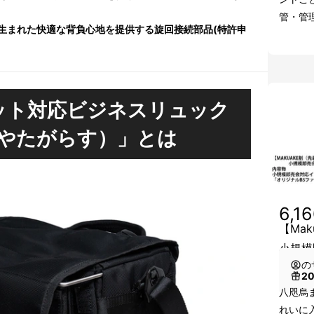
管・管
生まれた快適な背負心地を提供する旋回接続部品(特許申
ット対応ビジネスリュック
やたがらす）」とは
6,1
【Ma
小規模
の
2
八咫烏
れいに