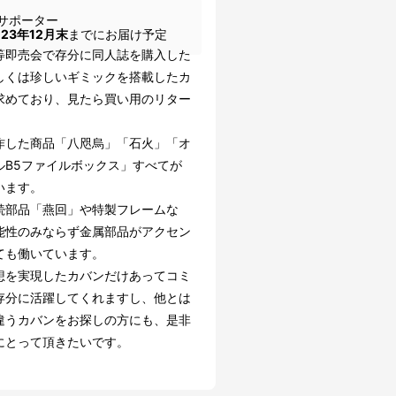
サポーター
023年12月末
までにお届け予定
等即売会で存分に同人誌を購入した
しくは珍しいギミックを搭載したカ
求めており、見たら買い用のリター
。
作した商品「八咫烏」「石火」「オ
ルB5ファイルボックス」すべてが
います。
続部品「燕回」や特製フレームな
能性のみならず金属部品がアクセン
ても働いています。
想を実現したカバンだけあってコミ
存分に活躍してくれますし、他とは
違うカバンをお探しの方にも、是非
にとって頂きたいです。