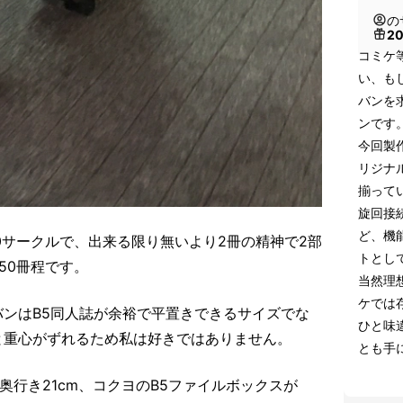
の
2
コミケ
い、も
バンを
ンです
今回製
リジナ
揃って
旋回接
ど、機
0サークルで、出来る限り無いより2冊の精神で2部
トとし
50冊程です。
当然理
ケでは
ンはB5同人誌が余裕で平置きできるサイズでな
ひと味
と重心がずれるため私は好きではありません。
とも手
奥行き21cm、コクヨのB5ファイルボックスが