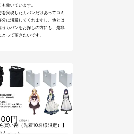
ても働いています。
想を実現したカバンだけあってコミ
存分に活躍してくれますし、他とは
違うカバンをお探しの方にも、是非
にとって頂きたいです。
000円
(税込)
ら買い割（先着10名様限定）】
3点セット