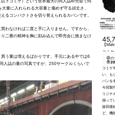
（以下コミケ）という世界最大の同人誌即売会で同
を大量に入れられる大容量と傷めず守る頑丈さ、
使えるコンパクトさを切り替えられるカバンです。
に買わなければ二度と手に入りません。ですから、
より二冊の精神を胸に刻み込んで即売会に挑まなけ
45,
【Ma
コミケ
と買う量は増えるばかりです。手元にある中では6
の
2
同人誌の量の写真ですが、250サークルくらいで
コミケ
い、も
バンを
今回製
リジナ
揃って
旋回接
ど、機