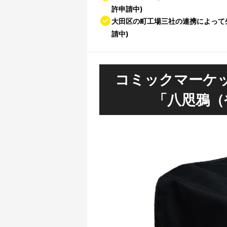
許申請中)
大田区の町工場三社の連携によって
請中)
コミックマーケ
「八咫鴉（