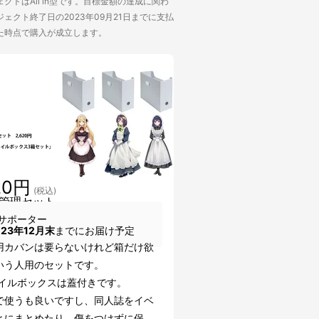
クトはAll in型です。目標金額の達成に関わ
ェクト終了日の2023年09月21日までに支払
た時点で購入が成立します。
20円
(税込)
管理セット
サポーター
023年12月末
までにお届け予定
用カバンは要らないけれど箱だけ欲
いう人用のセットです。
ァイルボックスは蓋付きです。
で使うも良いですし、同人誌をイベ
とにまとめたり、傷をつけずに保