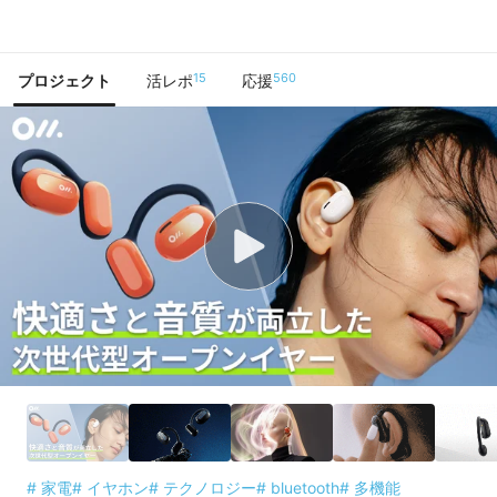
で手に入れよう
15
560
プロジェクト
活レポ
応援
# 家電
# イヤホン
# テクノロジー
# bluetooth
# 多機能