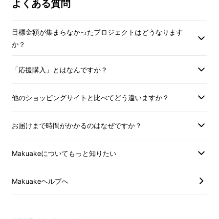
よくある質問
な...？」なんて心配も不要。
目標金額が集まらなかったプロジェクトはどうなります
快
適さ×音質にこだわったクオリティはまさに
か？
イヤホンというより「耳に掛けるミニスピー
カー」！
こうして
「
Oladanceウェアラブルス
「応援購入」とはなんですか？
テレオ
」
と名付けられました。
他のショッピングサイトと比べてどう違いますか？
お届けまで時間がかかるのはなぜですか？
Makuakeについてもっと知りたい
Makuakeヘルプへ