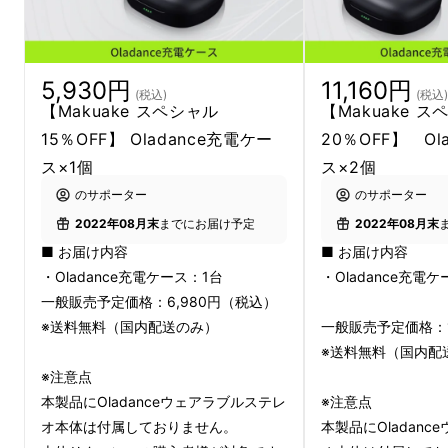
今や私たちの生活必需品となったイヤホンです
が、長時間装着していると不快感や痛みが…。
5,930円
11,160円
(税込)
(税込)
でもOladanceなら、
快適な着け心地と臨場感
【Makuake スペシャル
【Makuake 
のあるサウンド（＋大容量バッテリー）
で、
１
15％OFF】 Oladance充電ケー
20％OFF】 Ol
日中着けっぱなし
でお楽しみいただけます。
ス×1個
ス×2個
のサポーター
のサポーター
2022年08月末
までにお届け予定
2022年08月末
■ お届け内容
■ お届け内容
・Oladance充電ケース：1台
・Oladance充電
一般販売予定価格：6,980円（税込）
※送料無料（国内配送のみ）
一般販売予定価格：1
※送料無料（国内配
※注意点
本製品にOladanceウェアラブルステレ
※注意点
オ本体は付属しておりません。
本製品にOladan