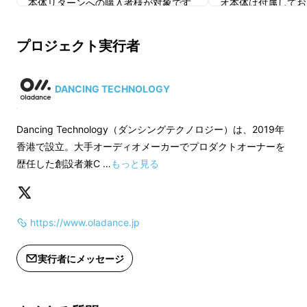
本体リターンへの購入者様が対象です
オ本体は付属してお
ので、本製品のみの応援購入はご遠慮
本体リターンへの購
下さい。
ので、本製品のみの
プロジェクト実行者
下さい。
DANCING TECHNOLOGY
Dancing Technology（ダンシングテクノロジー）は、2019年
香港で設立。大手オーディオメーカーでプロダクトオーナーを
歴任した創設者兼C …
もっと見る
⦁
リモートワークやビデオ会議で1日中装着して
いても快適で、音漏れせず周りの人の迷惑にな
https://www.oladance.jp
らない。
⦁
高音質で楽しみながら、環境音もよく聞こえ
実行者にメッセージ
るから、何度も着脱しなくていい。
⦁
超ロングバッテリー、「充電大丈夫か