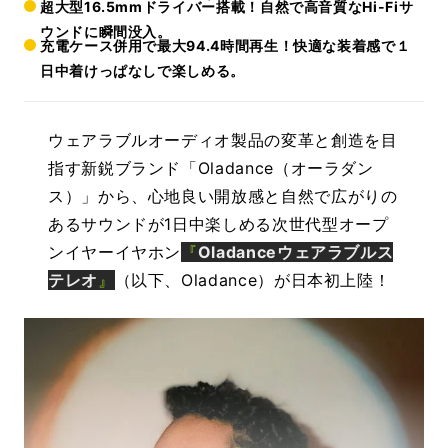
超大型16.5mmドライバー搭載！自然で高音質なHi-Fiサ
ウンドに瞬間没入。
充電ケース併用で最大94.4時間再生！快適な装着感で１
日中着けっぱなしで楽しめる。
ウェアラブルオーディオ製品の変革と創造を目
指す新鋭ブランド「Oladance（オーラダン
ス）」から、心地良い開放感と自然で広がりの
あるサウンドが1日中楽しめる次世代型オープ
ンイヤーイヤホン
『
Oladanceウェアラブルス
テレオ
』
（以下、Oladance）
が日本初上陸！