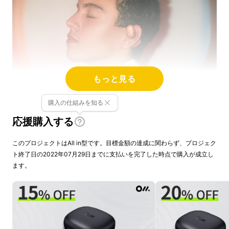
もっと見る
購入の仕組みを知る
応援購入する
このプロジェクトはAll in型です。目標金額の達成に関わらず、プロジェク
ト終了日の2022年07月29日までに支払いを完了した時点で購入が成立し
＊本プロジェクトは、Oladanceの日本におけ
ます。
る初めての正規販売チャネルです
。