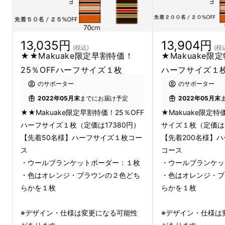
何年先も愛したい、本物のブ
ランケットを。
13,035円
13,904円
リビングで、キャンプの焚火に、テント泊の際
(税込)
(税
★★Makuake限定早割特価！
★Makuake限
に、ドライブ中の車の中で。いろんな場面にあ
25％OFFハーフサイズ１枚
ハーフサイズ１
ると活躍する本物のウールブランケットの好評
のサポーター
のサポーター
第二弾です。2タイプのサイズ、2カラー展開
2022年05月末
までにお届け予定
2022年05月末
です
★★Makuake限定早割特価！25％OFF
★Makuake限定特
ハーフサイズ１枚（定価は17380円）
サイズ１枚（定価は1
【先着50名様】ハーフサイズ１枚コー
【先着200名様】
ス
コース
・ウールブランケットボーダー：１枚
・ウールブランケッ
・色はオレンジ・ブラウンの２色どち
・色はオレンジ・ブ
らかを１枚
らかを１枚
※デザイン・仕様は変更になる可能性
※デザイン・仕様は