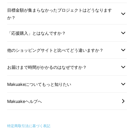
目標金額が集まらなかったプロジェクトはどうなります
か？
「応援購入」とはなんですか？
他のショッピングサイトと比べてどう違いますか？
お届けまで時間がかかるのはなぜですか？
前回好評だったブランケット
Makuakeについてもっと知りたい
からの改善点
Makuakeヘルプへ
・
ウール100％から、ウール80％ ポリエステ
ル20％混紡に変更
特定商取引法に基づく表記
ポリエステルがミックスされることにより、さ