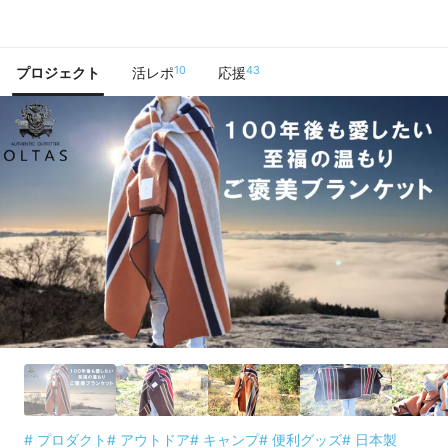
で手に入れよう
10
43
プロジェクト
活レポ
応援
# プロダクト
# アウトドア
# キャンプ
# 便利グッズ
# 日本製