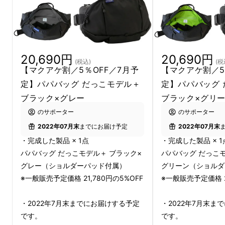
のは大変です。
しかも、抱っこひもは使わないときは荷物にな
り、かと言って抱っこひもを使わずに、手だけ
で抱っこしていると負担も大きくなります。
20,690円
20,690円
(税込)
(税
【マクアケ割／5％OFF／7月予
【マクアケ割／5
親子でお出かけの時、持っているバッグが抱っ
定】パパバッグ だっこモデル＋
定】パパバッグ
こ具に変身したら？
ブラック×グレー
ブラック×グリ
ほどよくコンパクトな設計で、哺乳瓶や水筒、
のサポーター
のサポーター
おむつなどお出かけの必需品がしっかり収納で
2022年07月末
までにお届け予定
2022年07月末
き、さらに、必要な時にはさっと抱っこ具に変
・完成した製品 × 1点
・完成した製品 × 1
身。
パパバッグ だっこモデル＋ ブラック×
パパバッグ だっこモ
グレー（ショルダーパッド付属）
グリーン（ショルダ
※一般販売予定価格 21,780円の5%OFF
※一般販売予定価格 2
これが「パパバッグだっこモデル＋（ぷら
す）」です。
・2022年7月末までにお届けする予定
・2022年7月末ま
です。
です。