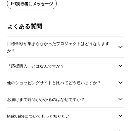
※ご注文状況、使用部材の供給状況、
※ご注文状況、使用
実行者にメッセージ
製造工程上の都合等により出荷時期が
製造工程上の都合等
子育て用とは思えない見た目のバッグが、あっ
遅れる場合があります。
遅れる場合がありま
という間に抱っこ具に早変わり。
よくある質問
抱っこ具として使用する場合、首すわり後（約
4か月）から3歳まで（耐荷重15kg）の抱っこ
目標金額が集まらなかったプロジェクトはどうなります
に対応します。
か？
抱っこ補助として使う「ちょい抱き（だっこ補
助）」や、背あてや落下防止ベルトを使った
「応援購入」とはなんですか？
「しっかり抱っこ」などシーンに合わせて使い
分けができ、バッグが抱っこひもを兼ねるた
他のショッピングサイトと比べてどう違いますか？
め、お出かけ時の荷物が少なくすみます。
お届けまで時間がかかるのはなぜですか？
（2-2）耐荷重15kg、3歳児までの
抱っこに対応
Makuakeについてもっと知りたい