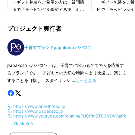
・ギフト包装をご希望の方は、質問箇
・ギフト包装をご希
②バッグが抱っこ具に変身！
所で「ラッピングを希望する望」をお
所で「ラッピングを
選びください。
選びください。
耐荷重15kg、4か月頃から3歳まで対応！抱っ
プロジェクト実行者
こしたまま中身も出せる！
※皆様のご支援により量産効率が向上
※皆様のご支援によ
した場合、正規販売価格が販売予定価
した場合、正規販売
格より下がる可能性もございます。
格より下がる可能性
子育てブランドpapakoso パパコソ
（2-1）シーンに合わせて使い分けで
※デザイン・仕様は変更になる可能性
※デザイン・仕様は
きるバッグ（特願2021-128675）
もございます。ご了承ください。
もございます。ご了
papakoso（パパコソ）は、子育てに関わる全ての人を応援す
※ご注文状況、使用部材の供給状況、
※ご注文状況、使用
るブランドです。 子どもとの大切な時間をより快適に、楽しく
製造工程上の都合等により出荷時期が
製造工程上の都合等
することを目指し、スタイリッシ …
もっと見る
遅れる場合があります。
遅れる場合がありま
※皆様の応援購入により量産効率が向
※皆様の応援購入に
https://www.one-thread.jp
上した場合、正規販売価格が販売予定
上した場合、正規販
https://www.papaksoo.jp
価格より下がる可能性もございます。
価格より下がる可能
https://www.youtube.com/channel/UCrfmBT804YWGaPb
※デザイン・仕様は変更になる可能性
※デザイン・仕様は
YkiMnXnA
もございます。ご了承ください。
もございます。ご了