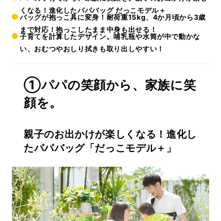
くなる！進化したパパバッグ だっこモデル＋
バッグが抱っこ具に変身！耐荷重15kg、4か月頃から3歳
まで対応！抱っこしたまま中身も出せる！
子育てを計算したデザイン。哺乳瓶や水筒が中で動かな
い、おむつやおしり拭きも取り出しやすい！
①パパの笑顔から、家族に笑
顔を。
親子のお出かけが楽しくなる！進化し
たパパバッグ「だっこモデル＋」