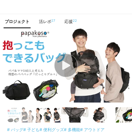
で手に入れよう
27
22
プロジェクト
活レポ
応援
# バッグ
# 子ども
# 便利グッズ
# 多機能
# アウトドア