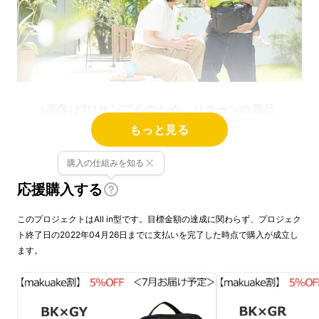
（画像は1stサンプルのため、リターンの商品
と仕様が異なります）
もっと見る
購入の仕組みを知る
約280万円の支援を集めた「パパバッグ クリ
エイターズモデル」が、抱っこできるバッグと
応援購入する
して超進化！
このプロジェクトはAll in型です。目標金額の達成に関わらず、プロジェク
ト終了日の2022年04月26日までに支払いを完了した時点で購入が成立し
子どもが小さいうちは、抱っこする機会が多
ます。
く、1歳を超えるころには自分で歩きだした
り、ベビーカーに乗ったり、抱っこをせがんだ
り。その都度抱っこひもを外したり、装着する