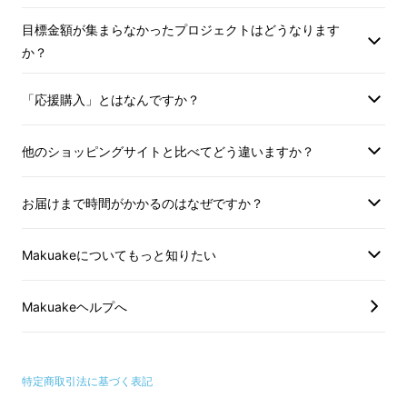
目標金額が集まらなかったプロジェクトはどうなります
か？
「応援購入」とはなんですか？
他のショッピングサイトと比べてどう違いますか？
・そう！Pebbleは、探さなくて
お届けまで時間がかかるのはなぜですか？
もバッグやベルトに身につけて
おけば、ワンモーションですぐ
Makuakeについてもっと知りたい
に取り出せます！
Makuakeヘルプへ
・また、折り畳まなくていいので
面倒臭くないです！
特定商取引法に基づく表記