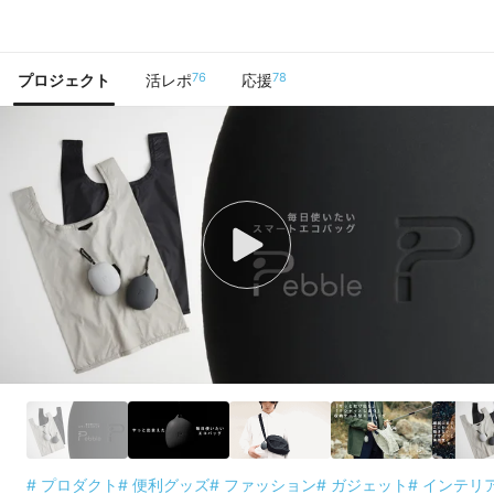
で手に入れよう
76
78
プロジェクト
活レポ
応援
# プロダクト
# 便利グッズ
# ファッション
# ガジェット
# インテリ