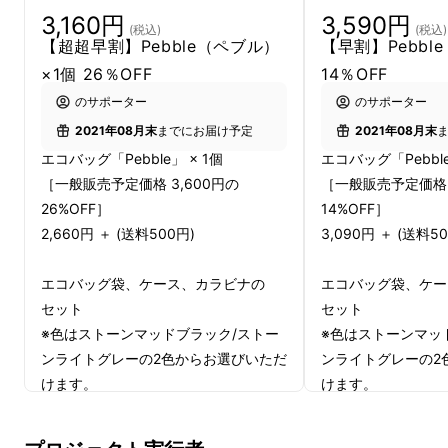
3,160円
3,590円
(税込)
(税込)
【超超早割】Pebble（ペブル）
【早割】Pebbl
×1個 26％OFF
14％OFF
のサポーター
のサポーター
2021年08月末
までにお届け予定
2021年08月末
エコバッグ「Pebble」 × 1個
エコバッグ「Pebble
［一般販売予定価格 3,600円の
［一般販売予定価格 
26%OFF］
14%OFF］
2,660円 ＋ (送料500円)
3,090円 ＋ (送料5
エコバッグ袋、ケース、カラビナの
エコバッグ袋、ケー
セット
セット
※色はストーンマッドブラック/ストー
※色はストーンマッ
ンライトグレーの2色からお選びいただ
ンライトグレーの2
けます。
けます。
※デザイン・仕様・パッケージの等は
※デザイン・仕様・
変更になる可能性もございます。ご了
変更になる可能性も