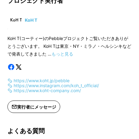
プロジェクト実行者
承ください。
承ください。
※ご注文状況、製造工場上の都合等に
※ご注文状況、製造
より出荷時期が遅れる場合がありま
より出荷時期が遅れ
KoH T
す。
す。
KoH T(コーティー)のPebbleプロジェクトご覧いただきありが
とうございます。 KoH Tは東京・NY・ミラノ・ヘルシンキなど
で発表してきました …
もっと見る
https://www.koht.jp/pebble
https://www.instagram.com/koh_t_official/
https://www.koht-company.com/
実行者にメッセージ
よくある質問