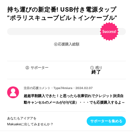
持ち運びの新定番! USB付き電源タップ
”ポラリスキューブビルトインケーブル”
応援購入総額
サポーター
残り
終了
注目の応援コメント
・
Type74miura
・
2024.02.07
超超早割購入できた！と思ったら在庫切れでクレジット決済自
動キャンセルのメールががが(涙）・・・でも応援購入するよ～
あなたもアイデアを
サポーターを集める
Makuakeに出してみませんか？