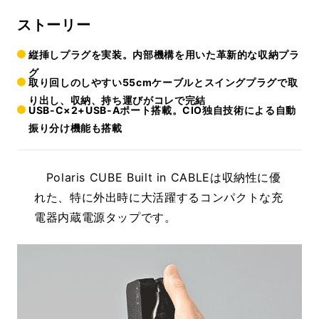
ストーリー
縦挿しプラグを実装。内部機構を用いた革新的な収納プラ
グ
取り回しのしやすい55cmケーブルとスイングプラグで取
り出し、収納、持ち運びがコレで完結
USB-C×2+USB-Aポート搭載。CIO独自技術による自動
振り分け機能も搭載
Polaris CUBE Built in CABLEは収納性に優
れた、特に外出時に大活躍するコンパクトな充
電器内蔵電源タップです。