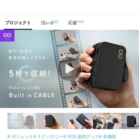
で手に入れよう
69
459
プロジェクト
活レポ
応援
# ガジェット
# テクノロジー
# PC
# 便利グッズ
# 多機能