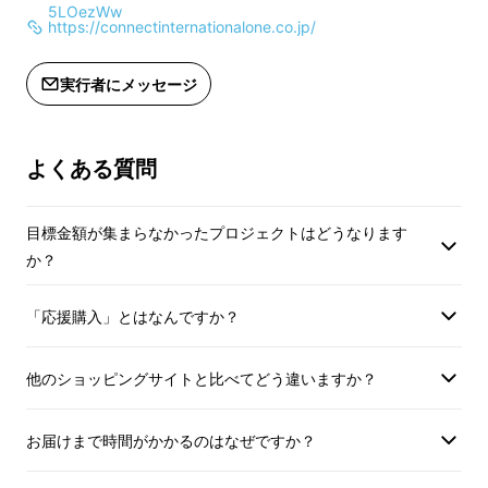
5LOezWw
お問合せください）
お問合せください）
ケーブルを持って行くだけでも重く、かさばっ
https://connectinternationalone.co.jp/
てしまいます。
実行者にメッセージ
加えて、ホテルや出張先ではコンセント不足
や位置で困ることが多く、電源タップを持ち出
す…。こんな経験はありませんか？
よくある質問
「旅行や出張の際は極力荷物を減らしたい。
目標金額が集まらなかったプロジェクトはどうなります
でも出先で不便や面倒は感じたくない。」
そん
か？
な想いから旅行・出張にこれ一台と言える理想
のアイテムを創り上げました。
「応援購入」とはなんですか？
他のショッピングサイトと比べてどう違いますか？
お届けまで時間がかかるのはなぜですか？