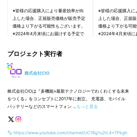
※皆様の応援購入により量産効率が向
※皆様の応援購入に
上した場合、正規販売価格が販売予定
上した場合、正規販
価格より下がる可能性もございます。
価格より下がる可能
※2024年4月末頃にお届けする予定で
※2024年4月末頃
すが、生産、配送状況により遅れる可
すが、生産、配送状
能性もございます。
能性もございます。
プロジェクト実行者
※通常送料込み予定価格5,980円(税込)
※通常送料込み予定価格
です。
です。
※商品の仕様、デザインに関しまして
※商品の仕様、デザ
株式会社CIO
は一部変更になる可能性もございま
は一部変更になる可
す。ご了承ください。
す。ご了承ください
株式会社CIOは『多機能×最新テクノロジーでわくわくする未来
をつくる』をコンセプトに2017年に創立。 充電器、モバイル
適格請求書発行事業者登録番号：あり
適格請求書発行事業
バッテリーなどのスマートフォン …
もっと見る
（適格請求書発行事業者登録番号の記
（適格請求書発行事
スマホやPC、イヤホンにカメラ。旅行や出
載のあるインボイスが必要な場合は、
載のあるインボイス
張の際に多くの電子デバイスを持って行くこと
https://www.youtube.com/channel/UC1Rg1u2rL4x7Pkgh
Makuakeメッセージにて実行者に直接
Makuakeメッセ
は当たり前に。最低限必要な個々の充電器や