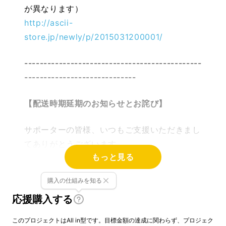
が異なります）
http://ascii-
store.jp/newly/p/2015031200001/
----------------------------------------------
-----------------------------
【配送時期延期のお知らせとお詫び】
サポーターの皆様、いつもご支援いただきまし
てありがとうございます。
もっと見る
「Qrio Smart Lock」につきまして、配送時期
を8月に延期させていただくこととなりまし
購入の仕組みを知る
た。心待ちにしていただいている皆様にはご迷
応援購入する
惑をおかけ致します事、深くお詫び申し上げま
す。
このプロジェクトはAll in型です。目標金額の達成に関わらず、プロジェク