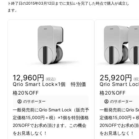
予定通りの配送に向けて準備を進めてまいりま
ト終了日の2015年03月12日までに支払いを完了した時点で購入が成立し
したが、より良い品質・機能の製品をお届けで
ます。
きるよう、製品設計の一部について改良させて
いただくことになりました。
具体的な改良点についてはこちらのリンクから
ご確認ください。よろしくお願いします。
https://www.makuake.com/project/qrio-
smart-lock/communication/detail/394/
12,960円
25,920円
(税込)
(税
Qrio Smart Lock×1個 特別価
Qrio Smart 
----------------------------------------------
格20%OFF
格20%OFF
-----------------------------
のサポーター
のサポーター
一般発売前にQrio Smart Lock（販売予
一般発売前にQrio S
2015年1月15日放送のテレビ東京「ワールドビ
定価格15,000円＋税）×1個を特別価格
定価格15,000円
ジネスサテライト」内のコーナー、
20%OFFでお求め頂けます。この機会
20%OFFでお求め
「トレンドたまご」で「Qrio Smart Lock」が
をお見逃しなく！
をお見逃しなく！
紹介されました！