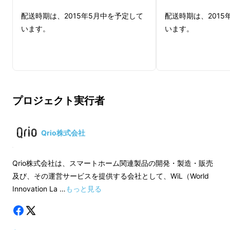
放送時の様子はこちらのURLからご覧頂けます
配送時期は、2015年5月中を予定して
配送時期は、2015
↓
います。
います。
http://www.tv-
tokyo.co.jp/mv/wbs/trend_tamago/post_8
2468/
----------------------------------------------
プロジェクト実行者
-----------------------------
Qrio株式会社
Qrio株式会社は、スマートホーム関連製品の開発・製造・販売
及び、その運営サービスを提供する会社として、WiL（World
Innovation La …
もっと見る
「ものづくりとインターネットの力で家の中を
もっと便利に、楽しくしたい」