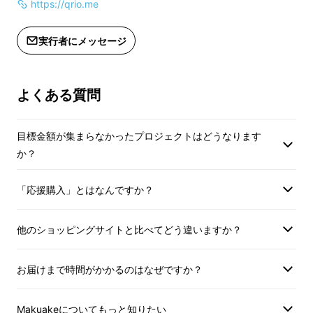
https://qrio.me
そんな想いから生まれたのが「Qrio Smart
Lock（キュリオ スマート ロック)」です。
実行者にメッセージ
様々な条件のドアに取り付けるため、世界最小
の設置面積を実現。
よくある質問
今ある鍵を取り換えることなく、便利で楽しい
目標金額が集まらなかったプロジェクトはどうなります
これからの暮らしが始まります。
か？
私たちはスマートな鍵と好奇心で広がる可能性
「応援購入」とはなんですか？
を応援します。
他のショッピングサイトと比べてどう違いますか？
お届けまで時間がかかるのはなぜですか？
Makuakeについてもっと知りたい