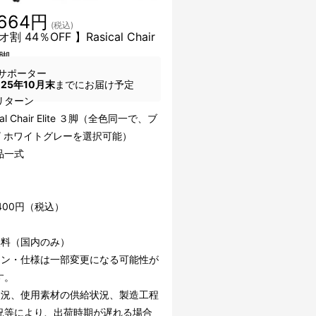
,664円
(税込)
 44％OFF 】Rasical Chair
3脚
サポーター
025年10月末
までにお届け予定
リターン
cal Chair Elite ３脚（全色同一で、ブ
/ ホワイトグレーを選択可能）
品一式
,400円（税込）
無料（国内のみ）
イン・仕様は一部変更になる可能性が
す。
状況、使用素材の供給状況、製造工程
況等により、出荷時期が遅れる場合