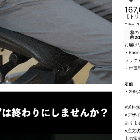
167
【トリオ割
Elite 
の
2
お届け
・Rasi
ラック 
・付属
定価
・299
※送料
※デザ
ありま
※注文
上の状