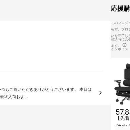
応援
このプロジェ
らず、プロジ
いを完了し
決済時に安心
ます。
インボイス
の最終入荷およ...
57,
【先着1
Chair 