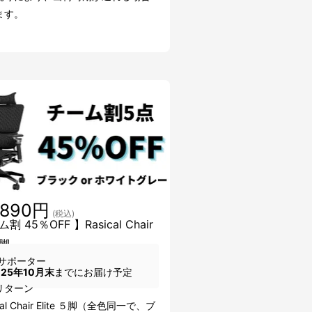
ます。
,890円
(税込)
 45％OFF 】Rasical Chair
5脚
サポーター
025年10月末
までにお届け予定
リターン
cal Chair Elite ５脚（全色同一で、ブ