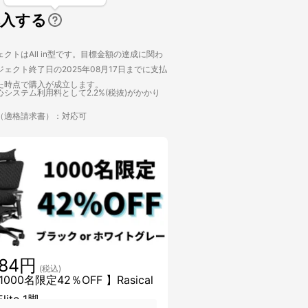
購入する
クトはAll in型です。目標金額の達成に関わ
ェクト終了日の2025年08月17日までに支払
た時点で購入が成立します。
システム利用料として2.2%(税抜)がかかり
（適格請求書）：対応可
884円
(税込)
000名限定42％OFF 】Rasical
Elite 1脚