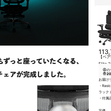
113
【ペア割 
Elite 
の
2
お届け
・Rasi
ラック 
・付属
定価