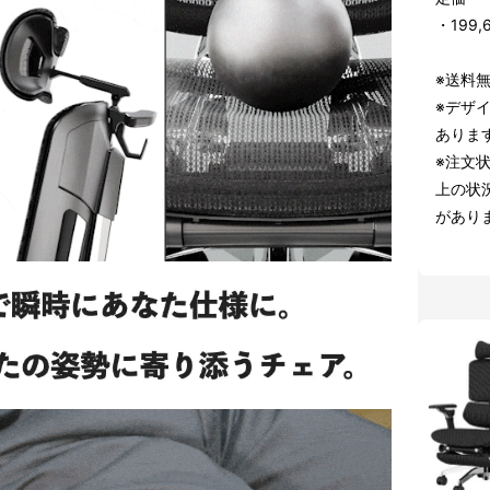
・199
※送料
※デザ
ありま
※注文
上の状
があり