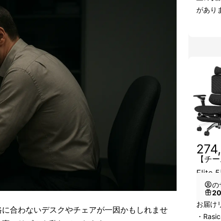
があり
274
【チーム割
Elite 
の
2
お届け
格に合わないデスクやチェアが一因かもしれませ
・Rasi