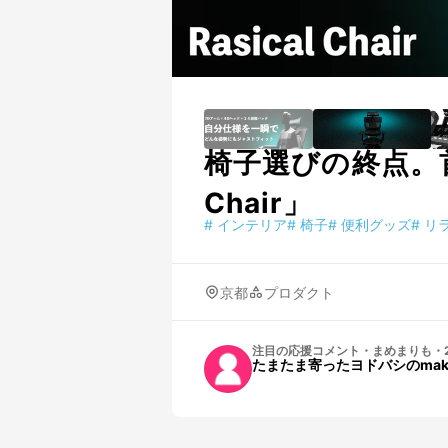
椅子選びの終点。首
Chair」
#
インテリア
#
椅子
#
便利グッズ
#
リ
京都
プロダクト
注目の応援コメント
・
まめまりも
・
たまたま寄ったヨドバシのma