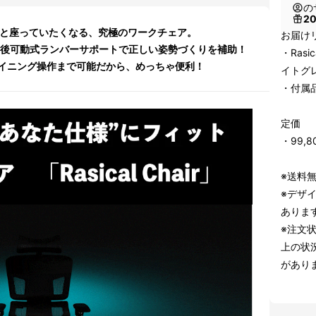
の
2
っと座っていたくなる、究極のワークチェア。
お届け
、前後可動式ランバーサポートで正しい姿勢づくりを補助！
・Rasic
イニング操作まで可能だから、めっちゃ便利！
イトグ
・付属
定価
・99,
※送料
※デザ
ありま
※注文
上の状
があり