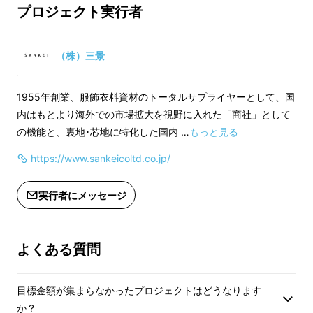
製造工程上の都合等
プロジェクト実行者
※ご注文状況、使用資材の供給状況、
遅れる場合がありま
製造工程上の都合等により出荷時期が
遅れる場合があります。
（株）三景
1955年創業、服飾衣料資材のトータルサプライヤーとして、国
内はもとより海外での市場拡大を視野に入れた「商社」として
の機能と、裏地･芯地に特化した国内 …
もっと見る
https://www.sankeicoltd.co.jp/
実行者にメッセージ
よくある質問
目標金額が集まらなかったプロジェクトはどうなります
か？