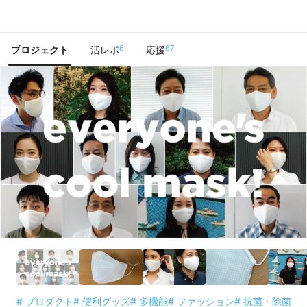
で手に入れよう
6
67
プロジェクト
活レポ
応援
# プロダクト
# 便利グッズ
# 多機能
# ファッション
# 抗菌・除菌