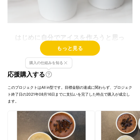
はじめに自分でアイスを作ろうと思っ
たきっかけはこれでした。
もっと見る
購入の仕組みを知る
応援購入する
このプロジェクトはAll in型です。目標金額の達成に関わらず、プロジェク
ト終了日の2021年08月16日までに支払いを完了した時点で購入が成立し
ます。