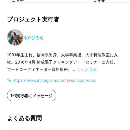
みます。
みます。
※アイスは9月下旬、配送予定です。
※アイスは9月下旬
※一部変更がある場合がございます。
※一部変更がある場
プロジェクト実行者
※送料込み
※送料込み
木戸ひろえ
1991年生まれ、福岡県出身。大学卒業後、大手料理教室に入
社。2016年4月 祐成陽子クッキングアートセミナーに入校、
フードコーディネーター資格取得。 …
もっと見る
1カップで12g以上のプロテインが配合
されて
https://www.instagram.com/swan.icecream/
いて、使っている材料はすべ
て
天然由来
、
植物
由来素材
など、
身体にも環境にも優しいもの
を
実行者にメッセージ
使用しています。
しっかり美味しいのに、カロリーは通常のアイ
よくある質問
スクリームの15%カットなんです！