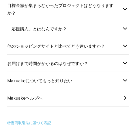
目標金額が集まらなかったプロジェクトはどうなります
※日本食品標準成分表2020年版（八訂）のア
か？
イスクリーム（高脂肪）におけるエネルギー量
を基準
「応援購入」とはなんですか？
※成分最終調整のため、若干の数値変更がある
場合がございます。
他のショッピングサイトと比べてどう違いますか？
お届けまで時間がかかるのはなぜですか？
Makuakeについてもっと知りたい
Makuakeヘルプへ
特定商取引法に基づく表記