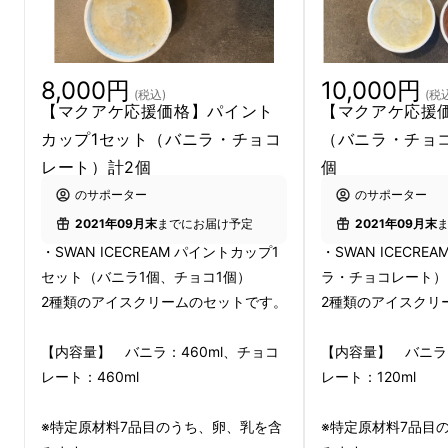
アイスクリームの原材料などについて調べてい
8,000円
10,000円
(税込)
(税
くうちに、
身体に優しくかつ、おいしいもの、
【マクアケ応援価格】パイント
【マクアケ応援価
どちらも諦めたくない。
と考えるようになり、
カップ1セット（バニラ・チョコ
（バニラ・チョコ
その思いで2020年の中頃に
自分が食べたいア
レート）計2個
個
イスクリーム
を作りはじめました。
のサポーター
のサポーター
2021年09月末
までにお届け予定
2021年09月末
私自身が納得がいくもの
ができるまで試作を繰
・SWAN ICECREAM パイントカップ1
・SWAN ICECRE
り返し、制作期間は1年以上もかかってしまい
セット（バニラ1個、チョコ1個）
ラ・チョコレート）
ましたが、私がずっと欲しかった、
「高たんぱ
2種類のアイスクリームのセットです。
2種類のアイスクリ
く質・低糖質・低カロリーで、身体に優しくて
心からおいしいと思えるアイスクリーム」
が、
【内容量】 バニラ：460ml、チョコ
【内容量】 バニラ：
レート：460ml
レート：120ml
完成間近となりました！！
※特定原材料7品目のうち、卵、乳を含
※特定原材料7品目