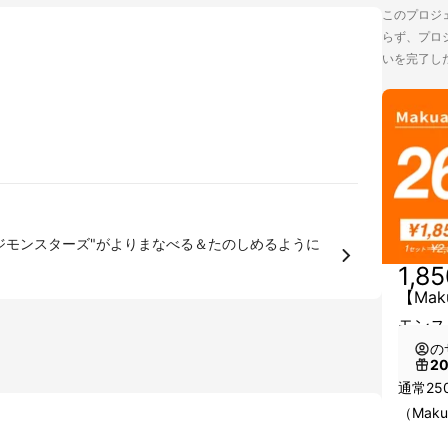
このプロジェ
らず、プロジ
いを完了し
ジモンスターズ"がよりまなべる＆たのしめるように
1,8
【Ma
モンス
の
2
通常2
（Mak