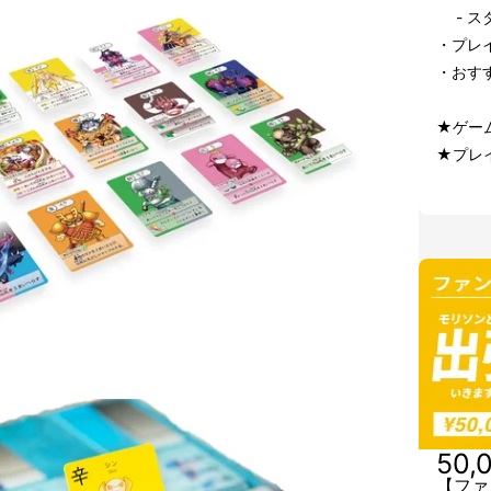
- ス
・プレ
・おす
★ゲー
★プレイ
50,
【ファ