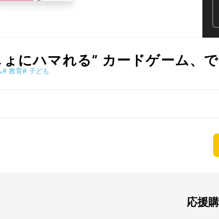
しょにハマれる” カードゲーム、
ム
#
教育
#
子ども
応援