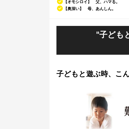
【オモシロイ】 父、ハマる。
【奥深い】 母、あんしん。
"子ども
子どもと遊ぶ時、こ