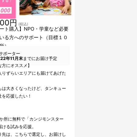
000円
(税込)
ート購入】NPO・学童など必要
いる方へのサポート（目標１０
所）
サポーター
022年11月末
までにお届け予定
な方にオススメ】
入りずらいエリアにも届けてあげた
もは大きくなったけど、タンキュー
社を応援したい！
】
00か所に無料で「カンジモンスター
届ける試みを応援。
り先は、こちらで選定し、お届けし