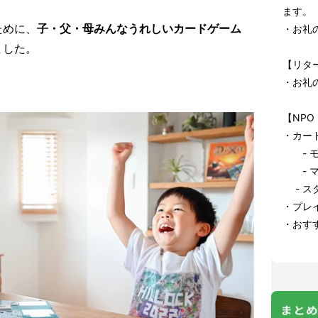
ます。
ために、
子・父・母みんなうれしいカードゲーム
・お礼
ました。
【リタ
・お礼
！
【NP
・カード
- モ
- マナ
- ス
・プレ
・おす