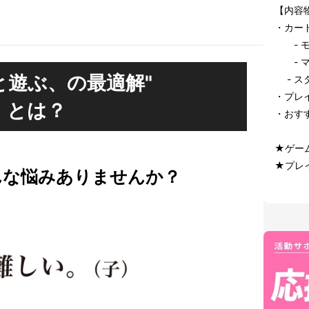
【内容
・カード
- モ
- マナ
と遊ぶ、の最適解"
- ス
・プレ
とは？
・おす
★ゲー
★プレイ
んな悩みありませんか？