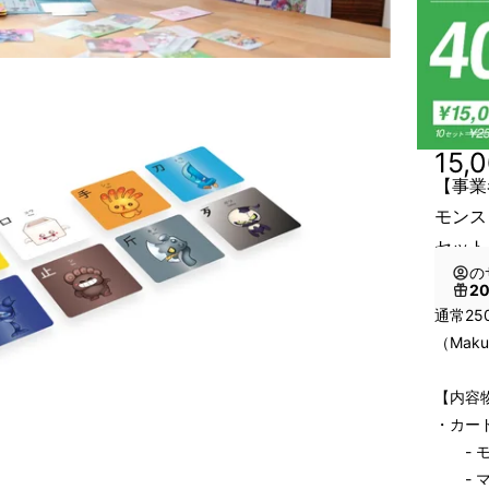
15,
【事業
モンス
セット
の
2
通常2
（Mak
【内容
・カード
- モ
- マナ