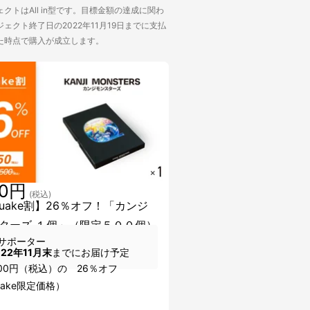
クトはAll in型です。目標金額の達成に関わ
ェクト終了日の2022年11月19日までに支払
た時点で購入が成立します。
50円
(税込)
kuake割】26％オフ！「カンジ
ターズ １個」（限定５００個）
サポーター
022年11月末
までにお届け予定
500円（税込）の 26％オフ
uake限定価格）