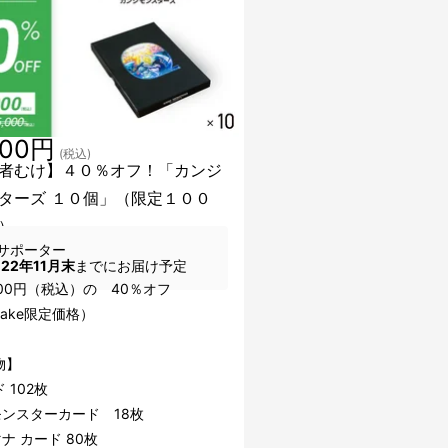
000円
(税込)
者むけ】４０％オフ！「カンジ
ターズ １０個」（限定１００
）
サポーター
022年11月末
までにお届け予定
500円（税込）の 40％オフ
uake限定価格）
物】
 102枚
ンスターカード 18枚
 カード 80枚