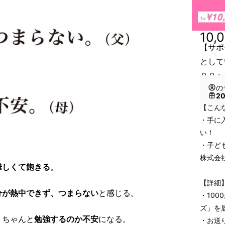
10,
【サポ
として
００ヶ
の
2
【こん
・手に
い！
・子ど
株式会
難しくて飽きる
。
【詳細
分が熱中できず、つまらない
と感じる。
・10
ズ」を
、ちゃんと
勉強するのか不安
になる。
・お送