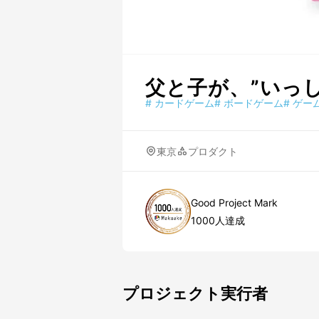
父と子が、”いっ
#
カードゲーム
#
ボードゲーム
#
ゲー
東京
プロダクト
Good Project Mark
1000人達成
プロジェクト実行者