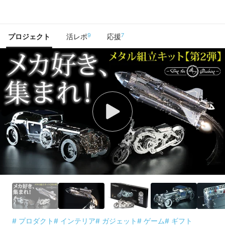
で手に入れよう
9
7
プロジェクト
活レポ
応援
# プロダクト
# インテリア
# ガジェット
# ゲーム
# ギフト