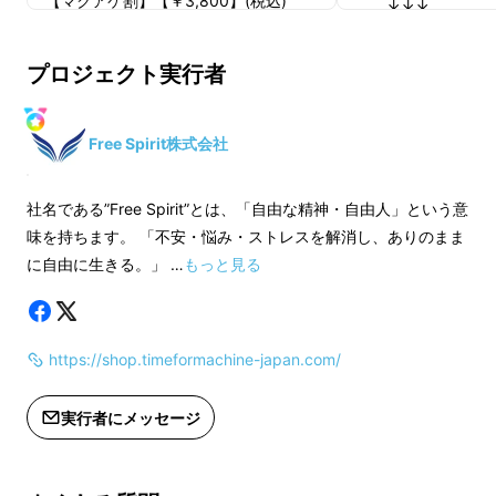
【マクアケ割】【￥3,800】(税込)
↓↓↓
全部で
７種類
。
----------------
【マクアケ割】【￥4,
そのうちの2種類は
ゼンマイ仕掛け
で動かすこ
----------------
プロジェクト実行者
とができます。
Free Spirit株式会社
社名である”Free Spirit”とは、「自由な精神・自由人」という意
味を持ちます。 「不安・悩み・ストレスを解消し、ありのまま
に自由に生きる。」 …
もっと見る
https://shop.timeformachine-japan.com/
実際の機械装置を精巧に再現しているのが魅
実行者にメッセージ
力。