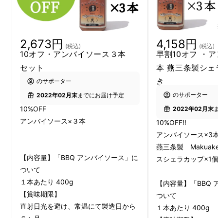
2,673円
4,158円
(税込)
(税込)
10オフ・アンバイソース３本
早割10オフ ・
セット
本 燕三条製シェ
き
のサポーター
のサポーター
2022年02月末
までにお届け予定
三田のお店には、「UNBY BOWL STAND (ア
10%OFF
2022年02月末
ンバイ ボウルスタンド)」という
アンバイソース×３本
10%OFF!!
飲食スペースがあります。
アンバイソース×3
燕三条製 Makua
【内容量】「BBQ アンバイソース」に
スシェラカップ×1
ついて
１本あたり 400g
【内容量】「BBQ
【賞味期限】
ついて
直射日光を避け、常温にて製造日から
１本あたり 400g