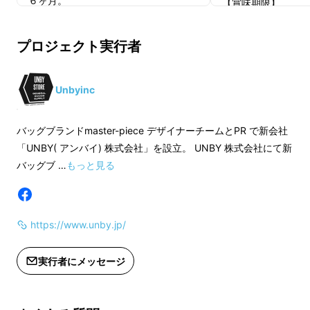
６ヶ月。
【賞味期限】
直射日光を避け、常
※デザイン・仕様は変更になる可能性
６ヶ月。
プロジェクト実行者
もございます。ご了承ください。
※ご注文状況、使用部材の供給状況、
※デザイン・仕様は
製造工程上の都合等により出荷時期が
もございます。ご了
Unbyinc
遅れる場合があります。
※ご注文状況、使用
製造工程上の都合等
バッグブランドmaster-piece デザイナーチームとPR で新会社
遅れる場合がありま
「UNBY( アンバイ) 株式会社」を設立。 UNBY 株式会社にて新
バッグブ …
もっと見る
https://www.unby.jp/
実行者にメッセージ
中でもUNBYマークの入ったメスティンには