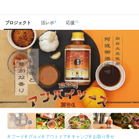
で手に入れよう
4
10
プロジェクト
活レポ
応援
# フード
# グルメ
# アウトドア
# キャンプ
# お取り寄せ