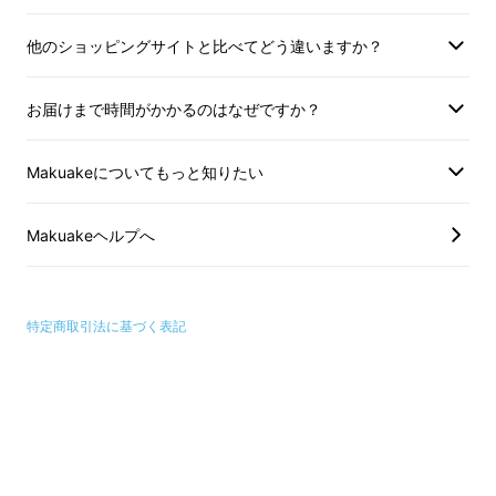
す。
他のショッピングサイトと比べてどう違いますか？
クラウドファンディ
クラウドファンディングの性質上、以
上の注意点につきま
上の注意点につきましてあらかじめご
理解とご了承いただ
お届けまで時間がかかるのはなぜですか？
理解とご了承いただいた上でご支援く
ださいますよう、よ
ださいますよう、よろしくお願い申し
上げます。
Makuakeについてもっと知りたい
◼️ 快適な付け心地にも、こだわりました
上げます。
人体工学に基づいたデザインで、外耳道の壁で
Makuakeヘルプへ
支える従来のイヤホンとは異なり、快適な装着
感で長時間使用しても耳が痛くなりません。
イヤーチップは2サイズ付属。高いフィット感
特定商取引法に基づく表記
と安定感があって外れにくいです。