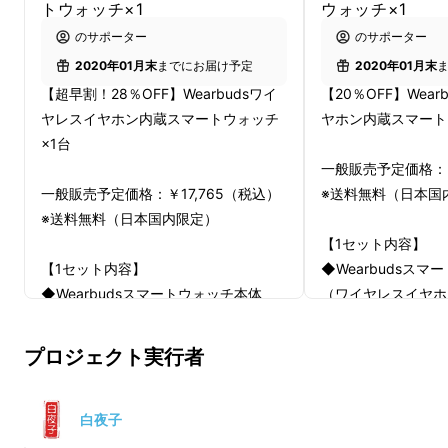
トウォッチ×1
ウォッチ×1
◼️
スマートウォッチとイヤホンが一つに！身軽
のサポーター
のサポーター
に出掛けよう
2020年01月末
までにお届け予定
2020年01月末
【超早割！28％OFF】Wearbudsワイ
【20％OFF】Wea
Wearbudsはコンパクトで洗練された独自のデ
ヤレスイヤホン内蔵スマートウォッチ
ヤホン内蔵スマート
ザインで、より身軽に音楽と暮らす毎日を皆様
×1台
一般販売予定価格：￥
にお届けします。かさばる充電ケースを持ち歩
一般販売予定価格：￥17,765（税込）
※送料無料（日本国
く必要は、もうありません。
※送料無料（日本国内限定）
【1セット内容】
【1セット内容】
◆Wearbudsス
◆Wearbudsスマートウォッチ本体
（ワイヤレスイヤホ
（ワイヤレスイヤホン1セット内蔵）／
充電ケーブル／イヤ
充電ケーブル／イヤーチップ（２サイ
ズ）／取扱説明書
プロジェクト実行者
ズ）／取扱説明書
◆カラー：支援画面
◆カラー：支援画面に進み、シャイ
ニーホワイト／シャ
ニーホワイト／シャイニーブラック／
グロッシーホワイト
白夜子
グロッシーホワイトよりお選びくださ
い。