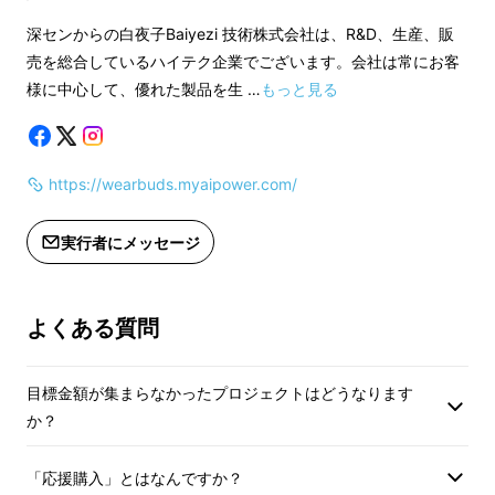
い。
深センからの白夜子Baiyezi 技術株式会社は、R&D、生産、販
＜ご支援にあたって
売を総合しているハイテク企業でございます。会社は常にお客
＜ご支援にあたっての注意＞
※音質などに関して
様に中心して、優れた製品を生 …
もっと見る
◼️ 本格サウンドを実現する、ハイスペックイヤ
※音質などに関しては、感じ方に個人
差が予想される製品
ホン
差が予想される製品でございます。そ
のため、使用感等に
のため、使用感等に関する返品・返金
はお受けいたしかね
https://wearbuds.myaipower.com/
はお受けいたしかねます。
※開発中の製品につ
クアルコムオーディオ向けチップセットとグラ
※開発中の製品につきましては、デザ
イン・仕様が一部変
フェンダイナミックドライバーの強力なタッグ
実行者にメッセージ
イン・仕様が一部変更になる可能性も
ございます。
にBluetooth5.0をプラス。あなたがずっと探
ございます。
※ご支援の数が想定
していたサウンドがここにあります。
※ご支援の数が想定を上回った場合、
製造工程上の都合等
よくある質問
製造工程上の都合等により出荷時期が
遅れる場合がござい
遅れる場合がございます。
※本プロジェクトを
※本プロジェクトを通して想定を上回
る皆様からご支援を
目標金額が集まらなかったプロジェクトはどうなります
る皆様からご支援を頂き、現在進めて
いる環境から量産体
か？
いる環境から量産体制を更に整えるこ
とができた場合、正
とができた場合、正規販売価格が販売
予定価格より下がる
「応援購入」とはなんですか？
予定価格より下がる可能性もございま
す。