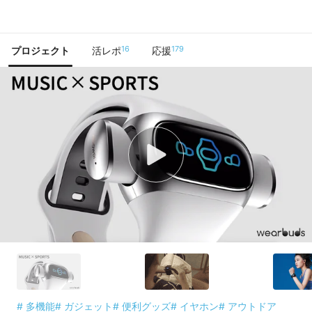
で手に入れよう
16
179
プロジェクト
活レポ
応援
# 多機能
# ガジェット
# 便利グッズ
# イヤホン
# アウトドア