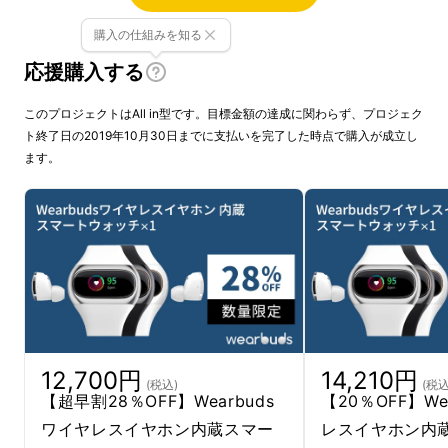
購入の仕組みを知る
応援購入する
このプロジェクトはAll in型です。目標金額の達成に関わらず、プロジェク
ト終了日の2019年10月30日までに支払いを完了した時点で購入が成立し
ます。
スマートウォッチで充電できるワイヤレスイヤ
ホン、Wearbuds。デザインの斬新さだけでな
12,700円
14,210円
(税込)
(税込
【超早割28％OFF】Wearbuds
【20％OFF】We
く、イヤホンも高性能です。1日中、ストレス
ワイヤレスイヤホン内蔵スマー
レスイヤホン内
フリーで心地良いサウンドと過ごせます。