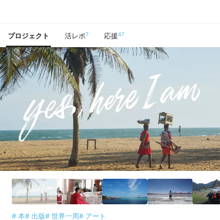
で手に入れよう
7
47
プロジェクト
活レポ
応援
# 本
# 出版
# 世界一周
# アート