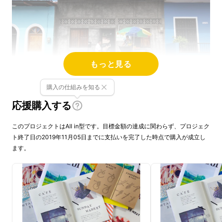
もっと見る
購入の仕組みを知る
応援購入する
その間、毎日書いていた日記。そして、一眼レ
フで撮影した大量の写真たち。
このプロジェクトはAll in型です。目標金額の達成に関わらず、プロジェク
ト終了日の2019年11月05日までに支払いを完了した時点で購入が成立し
ます。
本来、他人に見られるハズがなかった「自分の
ための記録」である個人の日記を通して、どん
な日々を過ごしていたかを知れる本（ZINE）
をブックデザイナーの友人と一緒に制作しま
す。