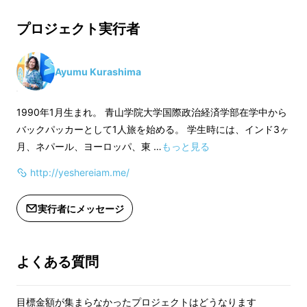
キッカケが得られる、そんな本をつくりたい。
※到着は個展開催前の
プロジェクト実行者
※到着は個展開催前の10月28日頃を予
定しています。
そんな思いでこの企画を立ち上げました。
定しています。
Ayumu Kurashima
1990年1月生まれ。 青山学院大学国際政治経済学部在学中から
バックパッカーとして1人旅を始める。 学生時には、インド3ヶ
月、ネパール、ヨーロッパ、東 …
もっと見る
http://yeshereiam.me/
実行者にメッセージ
よくある質問
目標金額が集まらなかったプロジェクトはどうなります