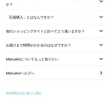
か？
「応援購入」とはなんですか？
他のショッピングサイトと比べてどう違いますか？
お届けまで時間がかかるのはなぜですか？
Makuakeについてもっと知りたい
どんな人がつくるのか
Makuakeヘルプへ
こんにちは。本プロジェクトの企画者の倉嶋
歩と申します！
特定商取引法に基づく表記
僕は2016年に4年半働いた都内の広告会社を辞
め、小さい頃からの夢だった国や町を訪れる旅