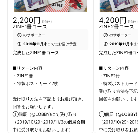
そして、このZINEに収めきれなかった写真や
実物のアイテム・グッズを集めた個展を開催し
2,200円
4,200円
(税込)
(税込)
ます。
ZINE1冊コース
ZINE2冊コース
のサポーター
のサポーター
※ZINE：
個人の趣味で作る冊子・雑誌のこと
2019年11月末
までにお届け予定
2019年11月末
ま
完成したZINE1冊コース
完成したZINE1冊
4年半働いた会社を辞め、順風満帆で楽しい
日々を過ごせハズの、心地良い日本を去り、世
■リターン内容
■リターン内容
界中を旅して見た景色や出逢った人、感じたこ
・ZINE1冊
・ZINE2冊
とを詰め込んだ本を作りたい。
・特製ポストカード2枚
・特製ポストカード
受け取り方法を下記
本を開き、約900日間の日々の一端を知り、
受け取り方法を下記よりお選び頂き、
回答をお願いします
行ったこともテレビで見たこともない土地の日
回答をお願いします。
①個展（@LOBBY)にて受け取り
①個展（@LOBBY
常に思いに馳せることで、「好きなことを信じ
（2019/10/29~2019/11/3の個展会期
（2019/10/29~20
て生きてもいいのではないか」と考えるキッカ
中に受け取りをお願いします）
中に受け取りをお願
ケになる。そして、「新しいことを始める」
②配送にて受け取り
送にて受け取り