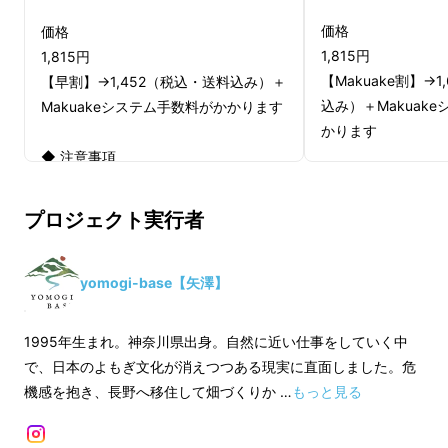
価格
価格
・そよぐ、しなやかに よもぎ化粧水 -yona-
1,815円
1,815円
・ゆらぐ、したたかに よもぎバーム -yura-
【Makuake割】→
【早割】→1,452（税込・送料込み）＋
の2つです。
込み）＋Makuak
Makuakeシステム手数料がかかります
かります
どちらも自然由来の成分にこだわり、香り・肌
◆ 注意事項
への刺激・毎日の使いやすさまこだわって調整
◆ 注意事項
皆さまの応援購入数が増え、量産効率
しました。
毎朝自分の顔を見るのが嬉しくなる
皆さまの応援購入数
が向上した場合は、一般販売価格が予
プロジェクト実行者
が向上した場合は、
定価格より下がる可能性があります。
よう
にと想いを込めて商品開発を行ってまいり
定価格より下がる可
デザイン・仕様は、変更となる場合が
ました。
デザイン・仕様は、
あります。
yomogi-base【矢澤】
あります。
ご注文状況、原料・資材の供給状況、
ご注文状況、原料・
製造工程などの都合により、出荷時期
1995年生まれ。神奈川県出身。自然に近い仕事をしていく中
製造工程などの都合
が遅れる場合があります。
で、日本のよもぎ文化が消えつつある現実に直面しました。危
が遅れる場合があり
国内発送のみとなります。
機感を抱き、長野へ移住して畑づくりか …
もっと見る
国内発送のみとなり