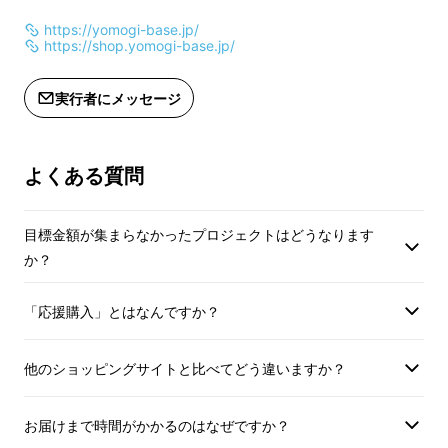
https://yomogi-base.jp/
https://shop.yomogi-base.jp/
実行者にメッセージ
よもぎ文化を未来に残すため
に挑戦をします。
そのための初期製造費の確保、
よくある質問
そしてこの取り組みを知っていただくために
本事業を進めております。
目標金額が集まらなかったプロジェクトはどうなります
か？
「応援購入」とはなんですか？
商品の特徴
他のショッピングサイトと比べてどう違いますか？
長野県の高地で栽培したよもぎを使い、自然由
来成分だけで仕上げたのが
お届けまで時間がかかるのはなぜですか？