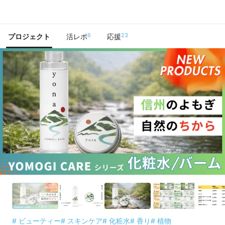
で手に入れよう
6
23
プロジェクト
活レポ
応援
# ビューティー
# スキンケア
# 化粧水
# 香り
# 植物