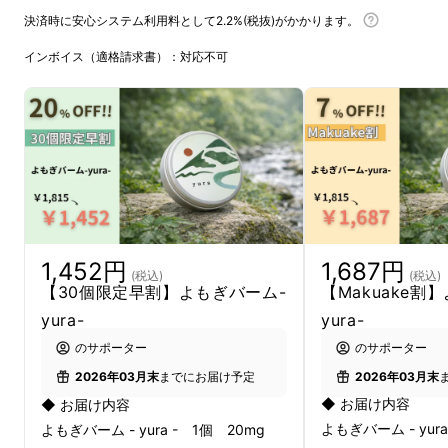
決済時に安心システム利用料として2.2%(税抜)がかかります。
インボイス（適格請求書）：対応不可
とくに、乾燥など敏感肌の悩みは年々増えてお
り、
化粧水がしみる、合うものがない、
毎朝洗面所
で鏡に映る自分の顔を見たくない
などのような
お声をいただいておりました。
1,687円
1,452円
(税込)
(税込)
【Makuake割
【30個限定早割】よもぎバーム-
そこで私は、長野の山あいで丁寧に育てたよも
yura-
yura-
ぎを使い、
のサポーター
のサポーター
「自然素材だけでつくる、敏感肌のためのスキ
2026年03月末
2026年03月末
までにお届け予定
ンケア」を商品にしました。
◆ お届け内容
◆ お届け内容
よもぎバーム - yura
よもぎバーム - yura - 1個 20mg
今回お届けするのは