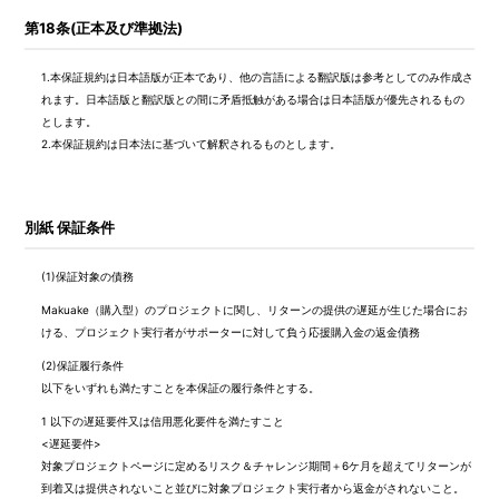
第18条(正本及び準拠法)
1.
本保証規約は日本語版が正本であり、他の言語による翻訳版は参考としてのみ作成さ
れます。日本語版と翻訳版との間に矛盾抵触がある場合は日本語版が優先されるもの
とします。
2.
本保証規約は日本法に基づいて解釈されるものとします。
別紙 保証条件
(1)
保証対象の債務
Makuake（購入型）のプロジェクトに関し、リターンの提供の遅延が生じた場合にお
ける、プロジェクト実行者がサポーターに対して負う応援購入金の返金債務
(2)
保証履行条件
以下をいずれも満たすことを本保証の履行条件とする。
1
以下の遅延要件又は信用悪化要件を満たすこと
<遅延要件>
対象プロジェクトページに定めるリスク＆チャレンジ期間＋6ケ月を超えてリターンが
到着又は提供されないこと並びに対象プロジェクト実行者から返金がされないこと。