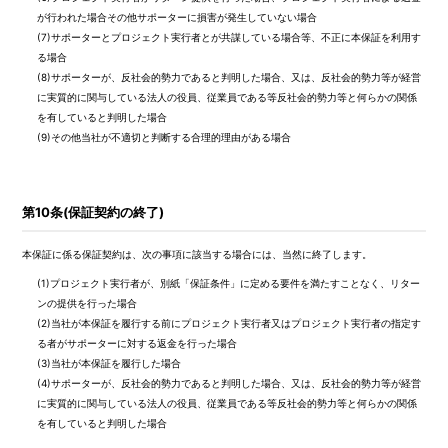
が行われた場合その他サポーターに損害が発生していない場合
(7)
サポーターとプロジェクト実行者とが共謀している場合等、不正に本保証を利用す
る場合
(8)
サポーターが、反社会的勢力であると判明した場合、又は、反社会的勢力等が経営
に実質的に関与している法人の役員、従業員である等反社会的勢力等と何らかの関係
を有していると判明した場合
(9)
その他当社が不適切と判断する合理的理由がある場合
第10条(保証契約の終了)
本保証に係る保証契約は、次の事項に該当する場合には、当然に終了します。
(1)
プロジェクト実行者が、別紙「保証条件」に定める要件を満たすことなく、リター
ンの提供を行った場合
(2)
当社が本保証を履行する前にプロジェクト実行者又はプロジェクト実行者の指定す
る者がサポーターに対する返金を行った場合
(3)
当社が本保証を履行した場合
(4)
サポーターが、反社会的勢力であると判明した場合、又は、反社会的勢力等が経営
に実質的に関与している法人の役員、従業員である等反社会的勢力等と何らかの関係
を有していると判明した場合