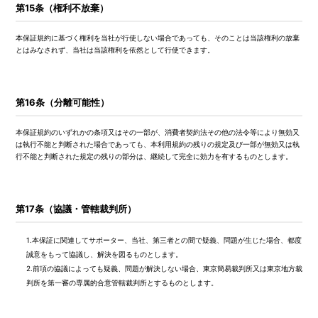
第15条（権利不放棄）
本保証規約に基づく権利を当社が行使しない場合であっても、そのことは当該権利の放棄
とはみなされず、当社は当該権利を依然として行使できます。
第16条（分離可能性）
本保証規約のいずれかの条項又はその一部が、消費者契約法その他の法令等により無効又
は執行不能と判断された場合であっても、本利用規約の残りの規定及び一部が無効又は執
行不能と判断された規定の残りの部分は、継続して完全に効力を有するものとします。
第17条（協議・管轄裁判所）
1.
本保証に関連してサポーター、当社、第三者との間で疑義、問題が生じた場合、都度
誠意をもって協議し、解決を図るものとします。
2.
前項の協議によっても疑義、問題が解決しない場合、東京簡易裁判所又は東京地方裁
判所を第一審の専属的合意管轄裁判所とするものとします。