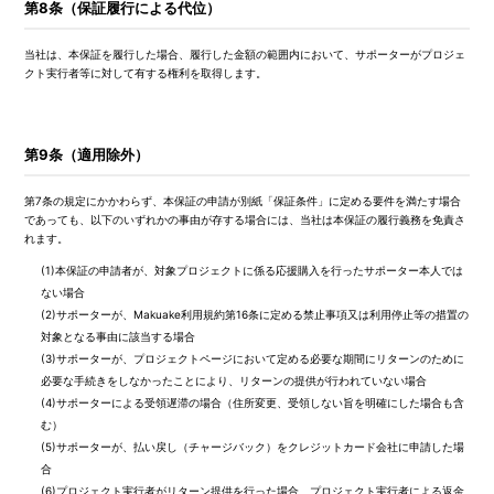
第8条（保証履行による代位）
当社は、本保証を履行した場合、履行した金額の範囲内において、サポーターがプロジェ
クト実行者等に対して有する権利を取得します。
第9条（適用除外）
第7条の規定にかかわらず、本保証の申請が別紙「保証条件」に定める要件を満たす場合
であっても、以下のいずれかの事由が存する場合には、当社は本保証の履行義務を免責さ
れます。
(1)
本保証の申請者が、対象プロジェクトに係る応援購入を行ったサポーター本人では
ない場合
(2)
サポーターが、Makuake利用規約第16条に定める禁止事項又は利用停止等の措置の
対象となる事由に該当する場合
(3)
サポーターが、プロジェクトページにおいて定める必要な期間にリターンのために
必要な手続きをしなかったことにより、リターンの提供が行われていない場合
(4)
サポーターによる受領遅滞の場合（住所変更、受領しない旨を明確にした場合も含
む）
(5)
サポーターが、払い戻し（チャージバック）をクレジットカード会社に申請した場
合
(6)
プロジェクト実行者がリターン提供を行った場合、プロジェクト実行者による返金