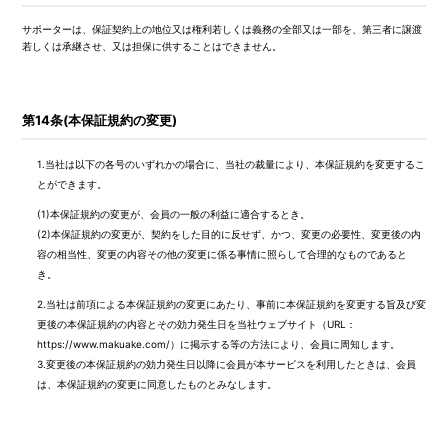
サポーターは、保証契約上の地位又は権利若しくは義務の全部又は一部を、第三者に譲渡
若しくは承継させ、又は担保に供することはできません。
第14条(本保証規約の変更)
1.
当社は以下の各号のいずれかの場合に、当社の裁量により、本保証規約を変更するこ
とができます。
(1)
本保証規約の変更が、会員の一般の利益に適合するとき。
(2)
本保証規約の変更が、契約をした目的に反せず、かつ、変更の必要性、変更後の内
容の相当性、変更の内容その他の変更に係る事情に照らして合理的なものであると
き。
2.
当社は前項による本保証規約の変更にあたり、事前に本保証規約を変更する旨及び変
更後の本保証規約の内容とその効力発生日を当社ウェブサイト（URL：
https://www.makuake.com/）に掲示する等の方法により、会員に周知します。
3.
変更後の本保証規約の効力発生日以降に会員が本サービスを利用したときは、会員
は、本保証規約の変更に同意したものとみなします。