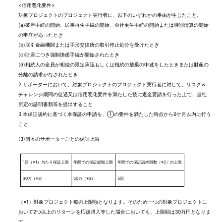
<信用悪化要件>
対象プロジェクトのプロジェクト実行者に、以下のいずれかの事由が生じたこと。
(a)
破産手続の開始、民事再生手続の開始、会社更生手続の開始または特別清算の開始
の申立があったとき
(b)
取引金融機関または手形交換所の取引停止処分を受けたとき
(c)
財産につき強制換価手続が開始されたとき
(d)
相続人の全員が相続の限定承認もしくは相続の放棄の申述をしたときまたは財産の
分離の請求がなされたとき
2
サポーターにおいて、対象プロジェクトのプロジェクト実行者に対して、リスク＆
チャレンジ期間の徒過又は信用悪化要件を満たした後に返金要請を行った上で、当社
所定の証明書類等を提出すること
3
本保証規約に基づく本保証の申請を、①の要件を満たした時点から6ケ月以内に行う
こと
(3)
個々のサポーターごとの保証上限
1回（※1）当たり保証上限
年間での保証総額上限
年間での保証請求回数（※2）の上限
30万（※3）
50万（※3）
5回
（※1）対象プロジェクト毎の上限額となります。そのため一つの対象プロジェクトに
おいて2つ以上のリターンを応援購入等した場合においても、上限額は30万円となりま
す。