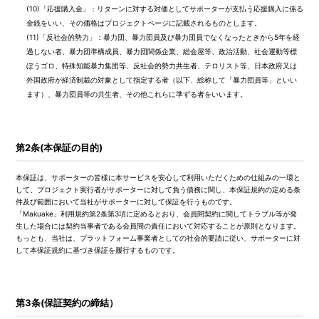
(10)
「応援購入金」：リターンに対する対価としてサポーターが支払う応援購入に係る
金銭をいい、その価格はプロジェクトページに記載されるものとします。
(11)
「反社会的勢力」：暴力団、暴力団員及び暴力団員でなくなったときから5年を経
過しない者、暴力団準構成員、暴力団関係企業、総会屋等、政治活動、社会運動等標
ぼうゴロ、特殊知能暴力集団等、反社会的勢力共生者、テロリスト等、日本政府又は
外国政府が経済制裁の対象として指定する者（以下、総称して「暴力団員等」といい
ます）、暴力団員等の共生者、その他これらに準ずる者をいいます。
第2条(本保証の目的)
本保証は、サポーターの皆様に本サービスを安心して利用いただくための仕組みの一環と
して、プロジェクト実行者がサポーターに対して負う債務に関し、本保証規約の定める条
件及び範囲において当社がサポーターに対して保証を行うものです。
「Makuake」利用規約第2条第3項に定めるとおり、会員間契約に関してトラブル等が発
生した場合には契約当事者である会員間の責任において対応することが原則となります。
もっとも、当社は、プラットフォーム事業者としての社会的要請に従い、サポーターに対
して本保証規約に基づき保証を履行するものです。
第3条(保証契約の締結）