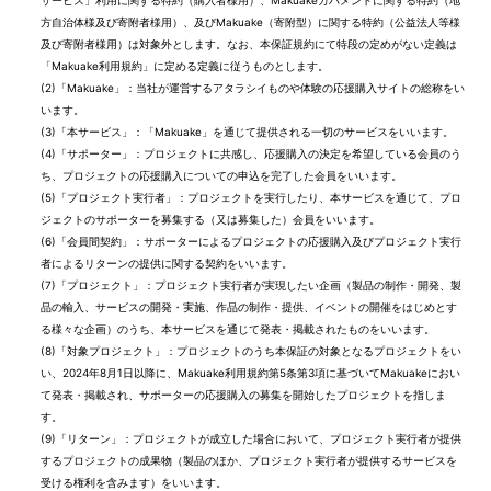
サービス」利用に関する特約（購入者様用）、Makuakeガバメントに関する特約（地
方自治体様及び寄附者様用）、及びMakuake（寄附型）に関する特約（公益法人等様
及び寄附者様用）は対象外とします。なお、本保証規約にて特段の定めがない定義は
「Makuake利用規約」に定める定義に従うものとします。
(2)
「Makuake」：当社が運営するアタラシイものや体験の応援購入サイトの総称をい
います。
(3)
「本サービス」：「Makuake」を通じて提供される一切のサービスをいいます。
(4)
「サポーター」：プロジェクトに共感し、応援購入の決定を希望している会員のう
ち、プロジェクトの応援購入についての申込を完了した会員をいいます。
(5)
「プロジェクト実行者」：プロジェクトを実行したり、本サービスを通じて、プロ
ジェクトのサポーターを募集する（又は募集した）会員をいいます。
(6)
「会員間契約」：サポーターによるプロジェクトの応援購入及びプロジェクト実行
者によるリターンの提供に関する契約をいいます。
(7)
「プロジェクト」：プロジェクト実行者が実現したい企画（製品の制作・開発、製
品の輸入、サービスの開発・実施、作品の制作・提供、イベントの開催をはじめとす
る様々な企画）のうち、本サービスを通じて発表・掲載されたものをいいます。
(8)
「対象プロジェクト」：プロジェクトのうち本保証の対象となるプロジェクトをい
い、2024年8月1日以降に、Makuake利用規約第5条第3項に基づいてMakuakeにおい
て発表・掲載され、サポーターの応援購入の募集を開始したプロジェクトを指しま
す。
(9)
「リターン」：プロジェクトが成立した場合において、プロジェクト実行者が提供
するプロジェクトの成果物（製品のほか、プロジェクト実行者が提供するサービスを
受ける権利を含みます）をいいます。