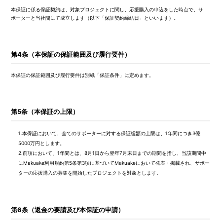
本保証に係る保証契約は、対象プロジェクトに関し、応援購入の申込をした時点で、サ
ポーターと当社間にて成立します（以下「保証契約締結日」といいます）。
第4条（本保証の保証範囲及び履行要件）
本保証の保証範囲及び履行要件は別紙「保証条件」に定めます。
第5条（本保証の上限）
1.
本保証において、全てのサポーターに対する保証総額の上限は、1年間につき3億
5000万円とします。
2.
前項において、1年間とは、8月1日から翌年7月末日までの期間を指し、当該期間中
にMakuake利用規約第5条第3項に基づいてMakuakeにおいて発表・掲載され、サポー
ターの応援購入の募集を開始したプロジェクトを対象とします。
第6条（返金の要請及び本保証の申請）