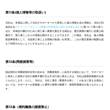
第11条(個人情報等の取扱い)
当社は、本保証に関して当社がサポーターから受領した個人情報を含む情報を、当社が別
途定める
プライバシーポリシー(情報の外部送信に関する内容を含む)
に基づいて取り扱う
ほか、本保証の履行のために第三者へ業務を委託する場合は、委託業務の遂行に必要な範
囲内で、第三者にこれらの情報を開示することができます。この場合、当社は、個人情報
取扱事業者として、当該第三者による情報の取扱いを管理し、これが委託業務の範囲を超
えて利用されないようにするものとします。
第12条(間接損害等)
保証契約が消費者契約法等の定める「消費者契約」に該当する場合において、サポーター
に発生した損害が当社の債務不履行又は不法行為に因るときは、当社は損害賠償責任を負
うものとします。ただし、当社は、当社に過失（重過失を除く。）があるに留まる場合に
おいては、サポーターが直接被った通常の損害の範囲で、損害賠償責任を負うものとしま
す。
第13条（権利義務の譲渡禁止）