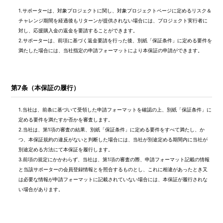
1.
サポーターは、対象プロジェクトに関し、対象プロジェクトページに定めるリスク＆
チャレンジ期間を経過後もリターンが提供されない場合には、プロジェクト実行者に
対し、応援購入金の返金を要請することができます。
2.
サポーターは、前項に基づく返金要請を行った後、別紙「保証条件」に定める要件を
満たした場合には、当社指定の申請フォーマットにより本保証の申請ができます。
第7条（本保証の履行）
1.
当社は、前条に基づいて受領した申請フォーマットを確認の上、別紙「保証条件」に
定める要件を満たすか否かを審査します。
2.
当社は、第1項の審査の結果、別紙「保証条件」に定める要件をすべて満たし、か
つ、本保証規約の違反がないと判断した場合には、当社が別途定める期間内に当社が
別途定める方法にて本保証を履行します。
3.
前項の規定にかかわらず、当社は、第1項の審査の際、申請フォーマット記載の情報
と当該サポーターの会員登録情報とを照合するものとし、これに相違があったとき又
は必要な情報が申請フォーマットに記載されていない場合には、本保証が履行されな
い場合があります。