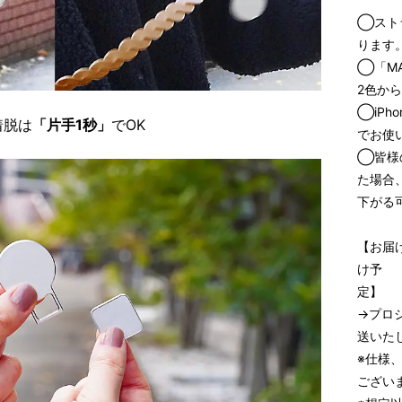
◯スト
ります
◯「M
2色か
◯iPh
着脱は
「片手1秒」
でOK
でお使
◯皆様
た場合
下がる
【お届
け予
定】
→プロ
送いた
※仕様
ござい