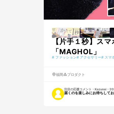
【片手１秒】スマ
「MAGHOL」
#
ファッション
#
アクセサリー
#
スマ
福岡
プロダクト
注目の応援コメント
・
Kazunai
・
20
届くのを楽しみにお待ちしてお