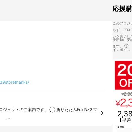
応援
このプロジェ
らず、プロジ
いを完了し
決済時に安心
ます。
インボイス
/39storethanks/
案内です。 ◯ 折りたたみFoldやスマ
2,3
...
【早割
1個