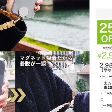
2,9
【早割
1個＋
の
2
・「MA
点
［一般販