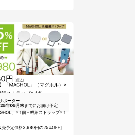
80円
(税込)
】「MAGHOL」（マグホル）×
幅細ストラップ× 1点
サポーター
025年05月末
までにお届け予定
GHOL」× 1個＋幅細ストラップ× 1
売予定価格3,980円の25%OFF］