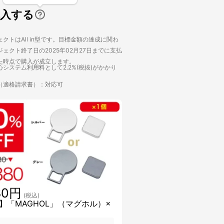
購入する
クトはAll in型です。目標金額の達成に関わ
ェクト終了日の2025年02月27日までに支払
た時点で購入が成立します。
システム利用料として2.2%(税抜)がかかり
（適格請求書）：対応可
80円
(税込)
】「MAGHOL」（マグホル）×