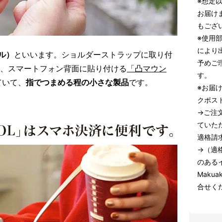
※想定
お届け
もござ
※使用
により
ル）
といいます。ショルダーストラップに取り付
予めご
)と、スマートフォン背面に貼り付ける
「凸マウン
す。
ていて、
指でつまめる程の小さな製品
です。
※お届
クポス
→ご注
ていた
適格請
→（適
のある
Maku
合せく