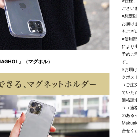
※仕様
ござい
※想定
お届け
もござ
※使用
により
予めご
MAGHOL」（マグホル）
す。
※お届
クポス
→ご注
ていた
適格請
→（適
のある
Maku
合せく