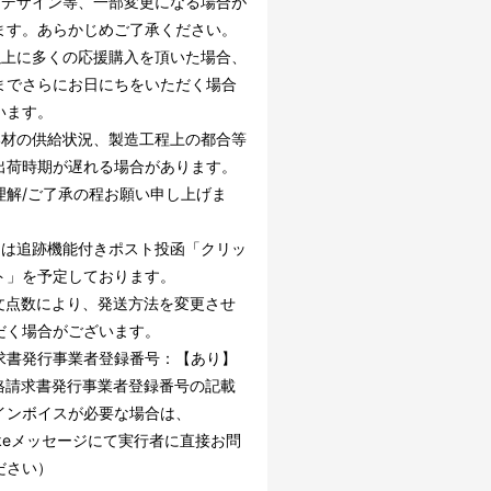
、デザイン等、一部変更になる場合が
ます。あらかじめご了承ください。
以上に多くの応援購入を頂いた場合、
までさらにお日にちをいただく場合
います。
部材の供給状況、製造工程上の都合等
出荷時期が遅れる場合があります。
理解/ご了承の程お願い申し上げま
けは追跡機能付きポスト投函「クリッ
ト」を予定しております。
文点数により、発送方法を変更させ
だく場合がございます。
求書発行事業者登録番号：【あり】
格請求書発行事業者登録番号の記載
インボイスが必要な場合は、
akeメッセージにて実行者に直接お問
ださい）