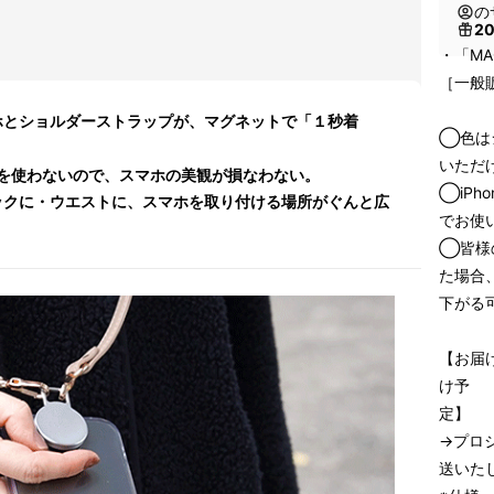
の
2
・「MAG
［一般販
マホとショルダーストラップが、マグネットで「１秒着
◯色は
いただ
を使わないので、スマホの美観が損なわない。
◯iPh
バックに・ウエストに、スマホを取り付ける場所がぐんと広
でお使
◯皆様
た場合
下がる
【お届
け予
定】
→プロ
送いた