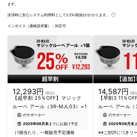
ます。
決済時に安心システム利用料として2.2%(税抜)がかかります。
インボイス（適格請求書）：対応可
コードレスで使える、充電式のデジタル顕微
鏡。
12,293円
14,587円
(税込)
(税
【超早割 25％OFF】マジック
【早割3 11％O
ルーペ アール（3R-MJL03）×1
ルーペ アール（3
のサポーター
のサポーター
2025年09月末
までにお届け予定
2025年09月末
［1個当たり、一般販売予定価格
※※ご好評につきリ