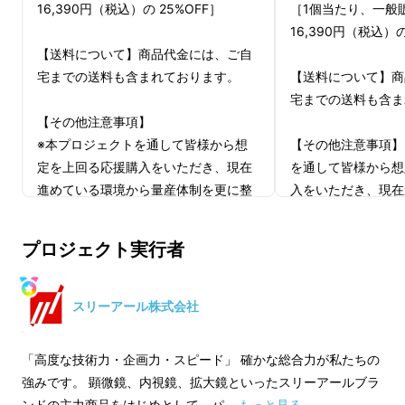
16,390円（税込）の 25%OFF］
［1個当たり、一般
16,390円（税込）の
【送料について】商品代金には、ご自
宅までの送料も含まれております。
【送料について】商
USBケーブルで接続して、パソコン使用も
宅までの送料も含ま
OK。
【その他注意事項】
※本プロジェクトを通して皆様から想
【その他注意事項】
定を上回る応援購入をいただき、現在
を通して皆様から想
進めている環境から量産体制を更に整
入をいただき、現在
えることができた場合、正規販売価格
ら量産体制を更に整
が販売予定価格より下がる可能性がご
場合、正規販売価格
プロジェクト実行者
ざいます。
り下がる可能性がご
適格請求書発行事業者登録番号：あり
適格請求書発行事業
スリーアール株式会社
（適格請求書発行事業者登録番号の記
（適格請求書発行事
載のあるインボイスが必要な場合は、
載のあるインボイス
「高度な技術力・企画力・スピード」 確かな総合力が私たちの
Makuakeメッセージにて実行者に直接
Makuakeメッセ
強みです。 顕微鏡、内視鏡、拡大鏡といったスリーアールブラ
お問合せください）
お問合せください）
ンドの主力商品をはじめとして、パ …
もっと見る