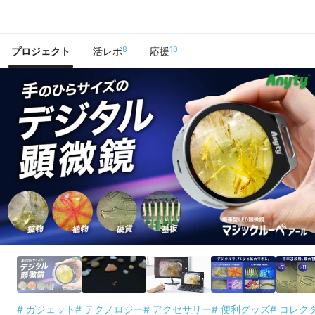
で手に入れよう
8
10
プロジェクト
活レポ
応援
# ガジェット
# テクノロジー
# アクセサリー
# 便利グッズ
# コレク