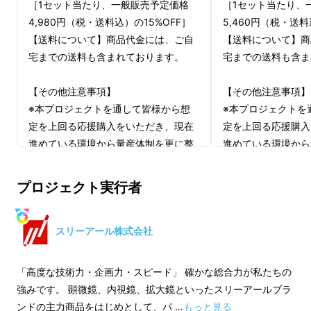
［1セット当たり、一般販売予定価格
［1セット当たり、
4,980円（税・送料込）の15%OFF］
5,460円（税・送料
【送料について】商品代金には、ご自
【送料について】商
宅までの送料も含まれております。
宅までの送料も含ま
【その他注意事項】
【その他注意事項】
※本プロジェクトを通して皆様から想
※本プロジェクトを
定を上回る応援購入をいただき、現在
定を上回る応援購入
進めている環境から量産体制を更に整
進めている環境から
えることができた場合、正規販売価格
えることができた場
が販売予定価格より下がる可能性がご
が販売予定価格より
プロジェクト実行者
ざいます。
ざいます。
スリーアール株式会社
「高度な技術力・企画力・スピード」 確かな総合力が私たちの
強みです。 顕微鏡、内視鏡、拡大鏡といったスリーアールブラ
ンドの主力商品をはじめとして、パ …
もっと見る