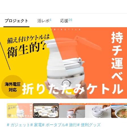
で手に入れよう
4
26
プロジェクト
活レポ
応援
# ガジェット
# 家電
# ポータブル
# 旅行
# 便利グッズ