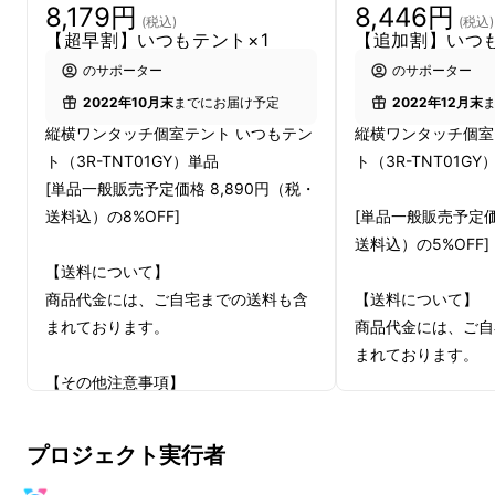
8,179円
8,446円
(税込)
(税込)
【超早割】いつもテント×1
【追加割】いつも
のサポーター
のサポーター
2022年10月末
までにお届け予定
2022年12月末
縦横ワンタッチ個室テント いつもテン
縦横ワンタッチ個室
ト（3R-TNT01GY）単品
ト（3R-TNT01GY
[単品一般販売予定価格 8,890円（税・
送料込）の8%OFF]
[単品一般販売予定価
送料込）の5%OFF]
【送料について】
商品代金には、ご自宅までの送料も含
【送料について】
まれております。
商品代金には、ご自
まれております。
【その他注意事項】
※本プロジェクトを通して想定を上回
【その他注意事項】
る皆様から応援購入を頂き、現在進め
※本プロジェクトを
プロジェクト実行者
ている環境から量産体制を更に整える
る皆様から応援購入
そんな自分だけの秘密基地のよう
ことができた場合、正規販売価格が販
ている環境から量産