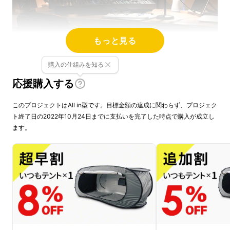
もっと見る
自宅で過ごすことが増えたこのご時世。
購入の仕組みを知る
応援購入する
大好きなゲームやマンガに没頭し
このプロジェクトはAll in型です。目標金額の達成に関わらず、プロジェク
たくても
ト終了日の2022年10月24日までに支払いを完了した時点で購入が成立し
ます。
周りにあるテレビや家電などが目
に入って、
急に予定外の掃除が始まったり、
お子さまがいる家庭だと邪魔されてなかなか集
中できないことも・・・。