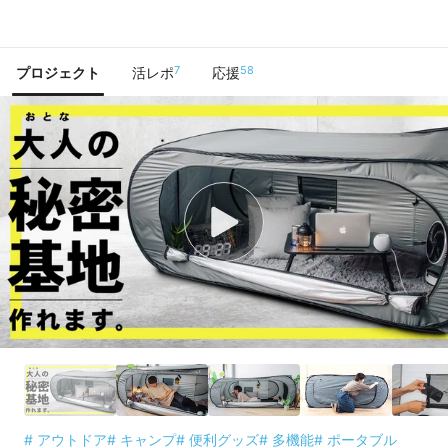
で手に入れよう
7
58
プロジェクト
活レポ
応援
# アウトドア
# キャンプ
# 便利グッズ
# 多機能
# ポータブル