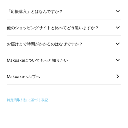
「応援購入」とはなんですか？
それが、縦横ワンタッチ個室テント「いつもテ
他のショッピングサイトと比べてどう違いますか？
ント」
お届けまで時間がかかるのはなぜですか？
プライベート空間をいつでもどこ
Makuakeについてもっと知りたい
でも持ち運べる。
Makuakeヘルプへ
そんな「いつもテント」を紹介します。
特定商取引法に基づく表記