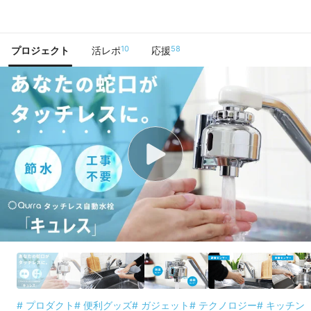
で手に入れよう
10
58
プロジェクト
活レポ
応援
# プロダクト
# 便利グッズ
# ガジェット
# テクノロジー
# キッチン