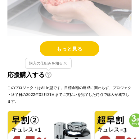
あなたはどう思われるでしょうか。
もっと見る
購入の仕組みを知る
少しだけ私の話を聞いてください。
応援購入する
今日の夕飯のメニューはハンバーグでした。
このプロジェクトはAll in型です。目標金額の達成に関わらず、プロジェク
ト終了日の2022年02月21日までに支払いを完了した時点で購入が成立し
主人と子供たちの好きな牛と豚の合いびき肉を
ます。
買ってきて、
手ごねのハンバーグを作っていたんです。