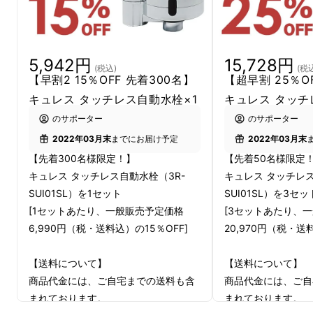
5,942円
15,728円
(税込)
(税
【早割2 15％OFF 先着300名】
【超早割 25％O
キュレス タッチレス自動水栓×1
キュレス タッチ
のサポーター
のサポーター
2022年03月末
までにお届け予定
2022年03月末
【先着300名様限定！】
【先着50名様限定
キュレス タッチレス自動水栓（3R-
キュレス タッチレス
SUI01SL）を1セット
SUI01SL）を3セッ
[1セットあたり、一般販売予定価格
[3セットあたり、
6,990円（税・送料込）の15％OFF]
20,970円（税・送
【送料について】
【送料について】
ハンバーグを家族分こね終わった後、
商品代金には、ご自宅までの送料も含
商品代金には、ご自
まれております。
まれております。
私は手を洗おうと蛇口に手を伸ばしかけまし