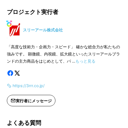
た。
【その他注意事項】
【その他注意事項】
プロジェクト実行者
※本プロジェクトを通して想定を上回
※本プロジェクトを
いつもいつものことですが、
る皆様からご支援を頂き、現在進めて
る皆様からご支援を
いる環境から量産体制を更に整えるこ
いる環境から量産体
スリーアール株式会社
汚れた手で蛇口のハンドルに触れるとハンドル
とができた場合、正規販売価格が販売
とができた場合、正
まで汚れてしまうため、
予定価格より下がる可能性もございま
予定価格より下がる
「高度な技術力・企画力・スピード」 確かな総合力が私たちの
す。
す。
強みです。 顕微鏡、内視鏡、拡大鏡といったスリーアールブラ
そのハンドルを再度綺麗にしなければいけませ
ンドの主力商品をはじめとして、パ …
もっと見る
ん。
また、ハンバーグではなく魚の下処理などをし
https://3rrr.co.jp/
ていると、
実行者にメッセージ
途中で汚れの付着しているハンドルを触るのも
嫌で、
よくある質問
下処理を始める前から水を出しっぱなしの私が